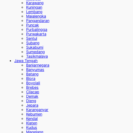
Karawang
Kuningan
Lembang
Majalengka
Pangandaran
Puncak
Purbalingga
Purwakarta
Sentul
Subang
Sukabumi
Sumedang
Tasikmalaya
Jawa Tengah
Banjarnegara
Banyumas
Batang
Blora
Boyolali
Brebes
Cilacap
Demak
Dieng
Jepara
Karanganyar
Kebumen
Kendal
Klaten
Kudus
Magelang