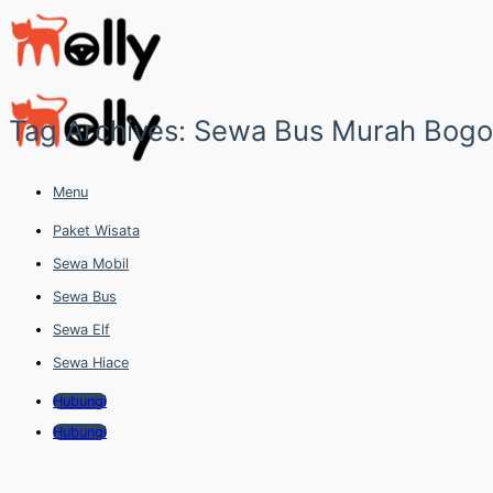
Skip
to
content
Tag Archives:
Sewa Bus Murah Bogo
Menu
Paket Wisata
Sewa Mobil
Sewa Bus
Sewa Elf
Sewa Hiace
Hubungi
Hubungi