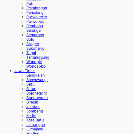
Pati
Pekalongan
Pemalang
Purwokerto
Purworejo
Rembang
Salatiga
Semarang
Solo
Sragen
Sukoharjo
Tegal
Temanggung
Wonogiri
Wonosobo
Jawa Timur
Bangkalan
Banyuwangi
Batu
Blitar
Bojonegoro
Bondowoso
Gresik
Jember
Jombang
Kediri
Kota Batu
Lamongan
Lumajang
Madiun