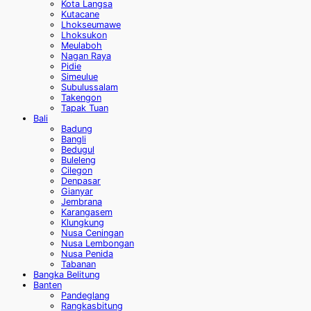
Kota Langsa
Kutacane
Lhokseumawe
Lhoksukon
Meulaboh
Nagan Raya
Pidie
Simeulue
Subulussalam
Takengon
Tapak Tuan
Bali
Badung
Bangli
Bedugul
Buleleng
Cilegon
Denpasar
Gianyar
Jembrana
Karangasem
Klungkung
Nusa Ceningan
Nusa Lembongan
Nusa Penida
Tabanan
Bangka Belitung
Banten
Pandeglang
Rangkasbitung