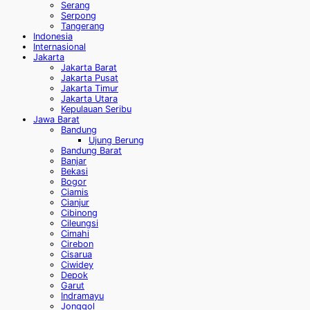
Serang
Serpong
Tangerang
Indonesia
Internasional
Jakarta
Jakarta Barat
Jakarta Pusat
Jakarta Timur
Jakarta Utara
Kepulauan Seribu
Jawa Barat
Bandung
Ujung Berung
Bandung Barat
Banjar
Bekasi
Bogor
Ciamis
Cianjur
Cibinong
Cileungsi
Cimahi
Cirebon
Cisarua
Ciwidey
Depok
Garut
Indramayu
Jonggol