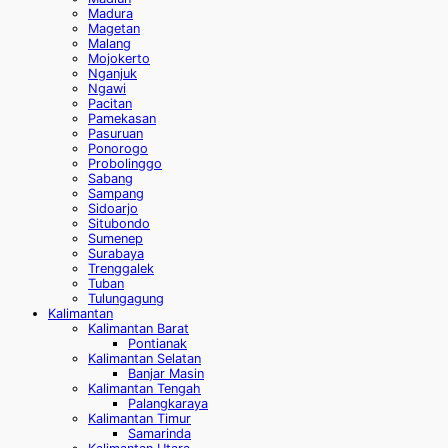
Madura
Magetan
Malang
Mojokerto
Nganjuk
Ngawi
Pacitan
Pamekasan
Pasuruan
Ponorogo
Probolinggo
Sabang
Sampang
Sidoarjo
Situbondo
Sumenep
Surabaya
Trenggalek
Tuban
Tulungagung
Kalimantan
Kalimantan Barat
Pontianak
Kalimantan Selatan
Banjar Masin
Kalimantan Tengah
Palangkaraya
Kalimantan Timur
Samarinda