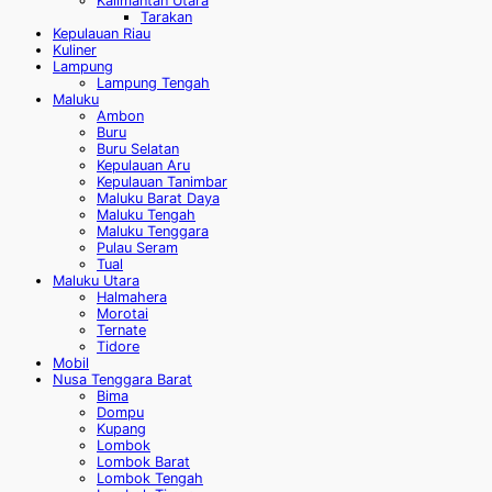
Kalimantan Utara
Tarakan
Kepulauan Riau
Kuliner
Lampung
Lampung Tengah
Maluku
Ambon
Buru
Buru Selatan
Kepulauan Aru
Kepulauan Tanimbar
Maluku Barat Daya
Maluku Tengah
Maluku Tenggara
Pulau Seram
Tual
Maluku Utara
Halmahera
Morotai
Ternate
Tidore
Mobil
Nusa Tenggara Barat
Bima
Dompu
Kupang
Lombok
Lombok Barat
Lombok Tengah