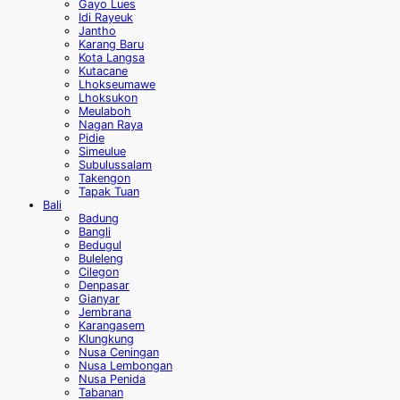
Gayo Lues
Idi Rayeuk
Jantho
Karang Baru
Kota Langsa
Kutacane
Lhokseumawe
Lhoksukon
Meulaboh
Nagan Raya
Pidie
Simeulue
Subulussalam
Takengon
Tapak Tuan
Bali
Badung
Bangli
Bedugul
Buleleng
Cilegon
Denpasar
Gianyar
Jembrana
Karangasem
Klungkung
Nusa Ceningan
Nusa Lembongan
Nusa Penida
Tabanan