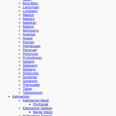
Kota Batu
Lamongan
Lumajang
Madiun
Madura
Magetan
Malang
Mojokerto
Nganjuk
Ngawi
Pacitan
Pamekasan
Pasuruan
Ponorogo
Probolinggo
Sabang
Sampang
Sidoarjo
Situbondo
Sumenep
Surabaya
Trenggalek
Tuban
Tulungagung
Kalimantan
Kalimantan Barat
Pontianak
Kalimantan Selatan
Banjar Masin
Kalimantan Tengah