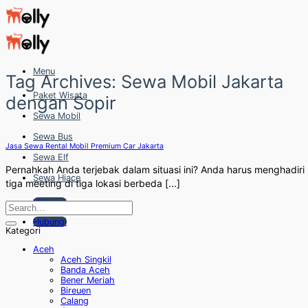
Skip
to
content
Menu
Tag Archives:
Sewa Mobil Jakarta
Paket Wisata
dengan Sopir
Sewa Mobil
Sewa Bus
Jasa Sewa Rental Mobil Premium Car Jakarta
Sewa Elf
Pernahkah Anda terjebak dalam situasi ini? Anda harus menghadiri
Sewa Hiace
tiga meeting di tiga lokasi berbeda [...]
Hubungi
Hubungi
Kategori
Aceh
Aceh Singkil
Banda Aceh
Bener Meriah
Bireuen
Calang