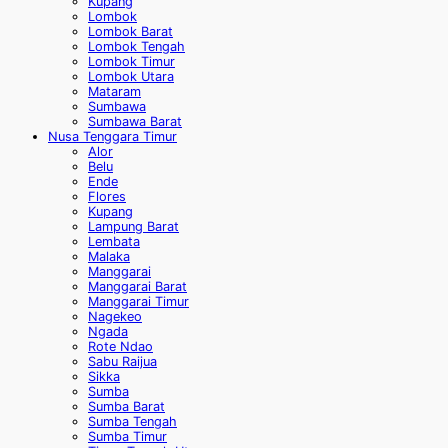
Kupang
Lombok
Lombok Barat
Lombok Tengah
Lombok Timur
Lombok Utara
Mataram
Sumbawa
Sumbawa Barat
Nusa Tenggara Timur
Alor
Belu
Ende
Flores
Kupang
Lampung Barat
Lembata
Malaka
Manggarai
Manggarai Barat
Manggarai Timur
Nagekeo
Ngada
Rote Ndao
Sabu Raijua
Sikka
Sumba
Sumba Barat
Sumba Tengah
Sumba Timur