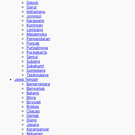
Depok
Garut
Indramayu
Jonggol
Karawang
Kuningan
Lembang
Majalengka
Pangandaran
Puncak
Purbalingga
Purwakarta
Sentul
Subang
Sukabumi
Sumedang
Tasikmalaya
Jawa Tengah
Banjarnegara
Banyumas
Batang
Blora
Boyolali
Brebes
Cilacap
Demak
Dieng
Jepara
Karanganyar
Kebumen