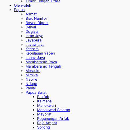
Timor Tengah Utara
Oleh-oleh
Papua
Asmat
Biak Numfor
Boven Digoel
Deiyai
Dogiyai
Intan Jaya
Jayapura
Jayawijaya
Keerom
Kepulauan Yapen
Lanny Jaya
Mamberamo Raya
Mamberamo Tengah
Merauke
Mimika
Nabire
Nduga
Paniai
Papua Barat
Fakfak
Kaimana
Manokwari
Manokwari Selatan
Maybrat
Pegunungan Arfak
Raja Ampat
Sorong