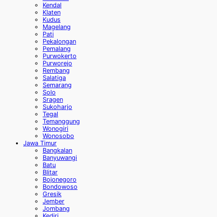
Kendal
Klaten
Kudus
Magelang
Pati
Pekalongan
Pemalang
Purwokerto
Purworejo
Rembang
Salatiga
Semarang
Solo
Sragen
Sukoharjo
Tegal
Temanggung
Wonogiri
Wonosobo
Jawa Timur
Bangkalan
Banyuwangi
Batu
Blitar
Bojonegoro
Bondowoso
Gresik
Jember
Jombang
Kediri