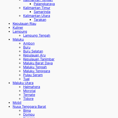
Palangkaraya
Kalimantan Timur
Samarinda
Kalimantan Utara
Tarakan
Kepulauan Riau
Kuliner
Lampung
Lampung Tengah
Maluku
Ambon
Buru
Buru Selatan
Kepulauan Aru
Kepulauan Tanimbar
Maluku Barat Daya
Maluku Tengah
Maluku Tenggara
Pulau Seram
Tual
Maluku Utara
Halmahera
Morotai
Ternate
Tidore
Mobil
Nusa Tenggara Barat
Bima
Dompu