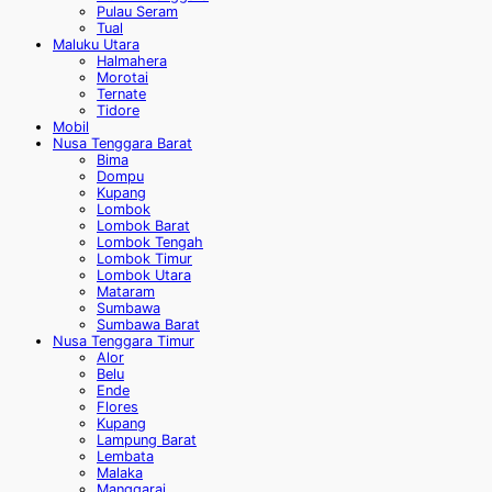
Pulau Seram
Tual
Maluku Utara
Halmahera
Morotai
Ternate
Tidore
Mobil
Nusa Tenggara Barat
Bima
Dompu
Kupang
Lombok
Lombok Barat
Lombok Tengah
Lombok Timur
Lombok Utara
Mataram
Sumbawa
Sumbawa Barat
Nusa Tenggara Timur
Alor
Belu
Ende
Flores
Kupang
Lampung Barat
Lembata
Malaka
Manggarai