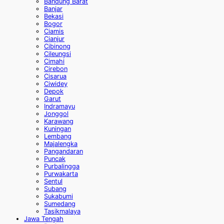
Bandung Barat
Banjar
Bekasi
Bogor
Ciamis
Cianjur
Cibinong
Cileungsi
Cimahi
Cirebon
Cisarua
Ciwidey
Depok
Garut
Indramayu
Jonggol
Karawang
Kuningan
Lembang
Majalengka
Pangandaran
Puncak
Purbalingga
Purwakarta
Sentul
Subang
Sukabumi
Sumedang
Tasikmalaya
Jawa Tengah