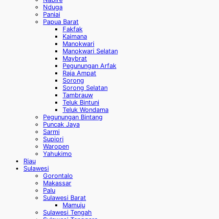
Nduga
Paniai
Papua Barat
Fakfak
Kaimana
Manokwari
Manokwari Selatan
Maybrat
Pegunungan Arfak
Raja Ampat
Sorong
Sorong Selatan
Tambrauw
Teluk Bintuni
Teluk Wondama
Pegunungan Bintang
Puncak Jaya
Sarmi
Supiori
Waropen
Yahukimo
Riau
Sulawesi
Gorontalo
Makassar
Palu
Sulawesi Barat
Mamuju
Sulawesi Tengah