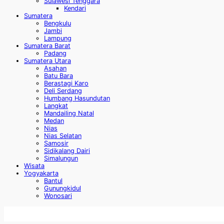
Sulawesi Tenggara
Kendari
Sumatera
Bengkulu
Jambi
Lampung
Sumatera Barat
Padang
Sumatera Utara
Asahan
Batu Bara
Berastagi Karo
Deli Serdang
Humbang Hasundutan
Langkat
Mandailing Natal
Medan
Nias
Nias Selatan
Samosir
Sidikalang Dairi
Simalungun
Wisata
Yogyakarta
Bantul
Gunungkidul
Wonosari