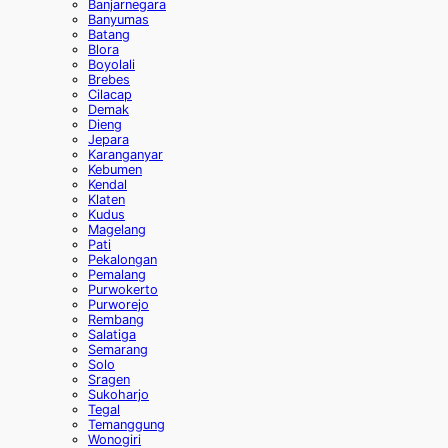
Banjarnegara
Banyumas
Batang
Blora
Boyolali
Brebes
Cilacap
Demak
Dieng
Jepara
Karanganyar
Kebumen
Kendal
Klaten
Kudus
Magelang
Pati
Pekalongan
Pemalang
Purwokerto
Purworejo
Rembang
Salatiga
Semarang
Solo
Sragen
Sukoharjo
Tegal
Temanggung
Wonogiri