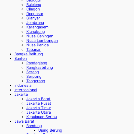
Bedugul
Buleleng
Cilegon
Denpasar
Gianyar
Jembrana
Karangasem
Klungkung
Nusa Ceningan
Nusa Lembongan
Nusa Penida
Tabanan
Bangka Belitung
Banten
Pandeglang
Rangkasbitung
Serang
Serpong
Tangerang
Indonesia
Internasional
Jakarta
Jakarta Barat
Jakarta Pusat
Jakarta Timur
Jakarta Utara
Kepulauan Seribu
Jawa Barat
Bandung
Ujung Berung