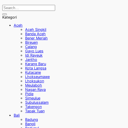
Kategori
Aceh
Aceh Singkil
Banda Aceh
Bener Meriah
Bireuen
Calang
Gayo Lues
Idi Rayeuk
Jantho
Karang Baru
Kota Langsa
Kutacane
Lhokseumawe
Lhoksukon
Meulaboh
Nagan Raya
Pidie
Simeulue
Subulussalam
Takengon
Tapak Tuan
Bali
Badung
Bangli