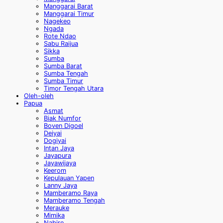
Manggarai Barat
Manggarai Timur
Nagekeo
Ngada
Rote Ndao
Sabu Raijua
Sikka
Sumba
Sumba Barat
Sumba Tengah
Sumba Timur
Timor Tengah Utara
Oleh-oleh
Papua
Asmat
Biak Numfor
Boven Digoel
Deiyai
Dogiyai
Intan Jaya
Jayapura
Jayawijaya
Keerom
Kepulauan Yapen
Lanny Jaya
Mamberamo Raya
Mamberamo Tengah
Merauke
Mimika
Nabire