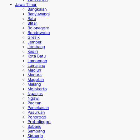
Jawa Timur
Bangkalan
Banyuwangi
Batu
Blitar
Bojonegoro
Bondowoso
Gresik
Jember
Jombang
Kediri
Kota Batu
Lamongan
Lumajang
Madiun
Madura
Magetan
Malang
Mojokerto
Nganjuk
Ngawi
Pacitan
Pamekasan
Pasuruan
Ponorogo
Probolinggo
Sabang
Sampang
Sidoarjo