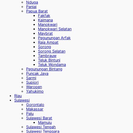
Nduga
Paniai
Papua Barat
Fakfak
Kaimana
Manokwari
Manokwari Selatan
Maybrat
Pegunungan Arfak
Raja Ampat
Sorong
Sorong Selatan
Tambrauw
Teluk Bintuni
Teluk Wondama
Pegunungan Bintang
Puncak Jaya
Sarmi
Supiori
Waropen
Yahukimo
Riau
Sulawesi
Gorontalo
Makassar
Palu
Sulawesi Barat
Mamuju
Sulawesi Tengah
Sulawesi Tenggara