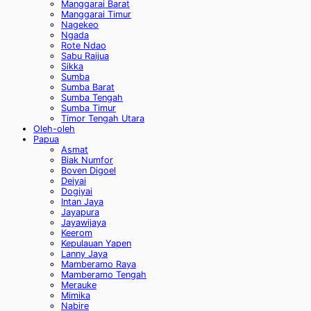
Manggarai Barat
Manggarai Timur
Nagekeo
Ngada
Rote Ndao
Sabu Raijua
Sikka
Sumba
Sumba Barat
Sumba Tengah
Sumba Timur
Timor Tengah Utara
Oleh-oleh
Papua
Asmat
Biak Numfor
Boven Digoel
Deiyai
Dogiyai
Intan Jaya
Jayapura
Jayawijaya
Keerom
Kepulauan Yapen
Lanny Jaya
Mamberamo Raya
Mamberamo Tengah
Merauke
Mimika
Nabire