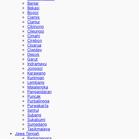
Banjar
Bekasi
Bogor
Ciamis
Cianjur
Cibinong
Cileungsi
Cimahi
Cirebon
Cisarua
Ciwidey
Depok
Garut
Indramayu
Jonggol
Karawang
Kuningan
Lembang
Majalengka
Pangandaran
Puncak
Purbalingga
Purwakarta
Sentul
Subang
Sukabumi
Sumedang
Tasikmalaya
Jawa Tengah
Banjarnegara