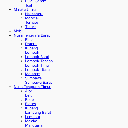
Pulau Seram
Tual
Maluku Utara
Halmahera
Morotai
Ternate
Tidore
Mobil
Nusa Tenggara Barat
Bima
Dompu
Kupang
Lombok
Lombok Barat
Lombok Tengah
Lombok Timur
Lombok Utara
Mataram
Sumbawa
Sumbawa Barat
Nusa Tenggara Timur
Alor
Belu
Ende
Flores
Kupang
Lampung Barat
Lembata
Malaka
Manggarai