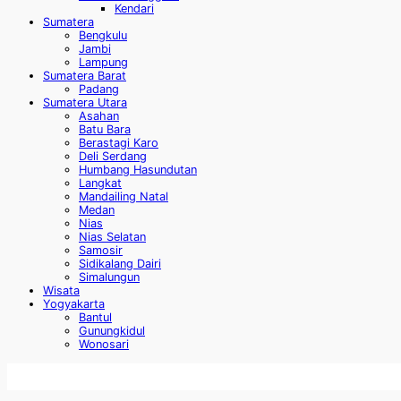
Kendari
Sumatera
Bengkulu
Jambi
Lampung
Sumatera Barat
Padang
Sumatera Utara
Asahan
Batu Bara
Berastagi Karo
Deli Serdang
Humbang Hasundutan
Langkat
Mandailing Natal
Medan
Nias
Nias Selatan
Samosir
Sidikalang Dairi
Simalungun
Wisata
Yogyakarta
Bantul
Gunungkidul
Wonosari