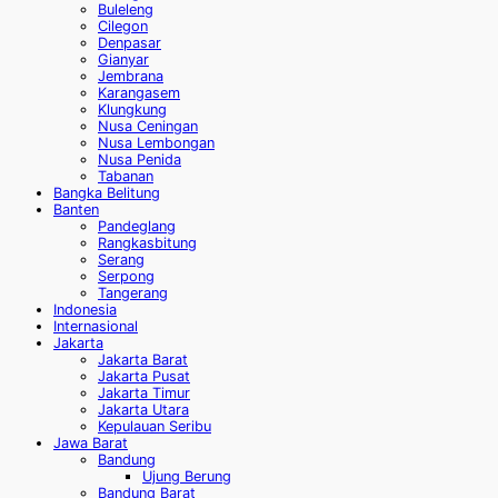
Buleleng
Cilegon
Denpasar
Gianyar
Jembrana
Karangasem
Klungkung
Nusa Ceningan
Nusa Lembongan
Nusa Penida
Tabanan
Bangka Belitung
Banten
Pandeglang
Rangkasbitung
Serang
Serpong
Tangerang
Indonesia
Internasional
Jakarta
Jakarta Barat
Jakarta Pusat
Jakarta Timur
Jakarta Utara
Kepulauan Seribu
Jawa Barat
Bandung
Ujung Berung
Bandung Barat