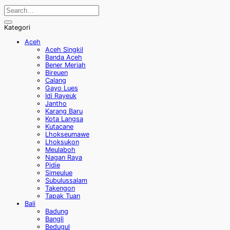
Kategori
Aceh
Aceh Singkil
Banda Aceh
Bener Meriah
Bireuen
Calang
Gayo Lues
Idi Rayeuk
Jantho
Karang Baru
Kota Langsa
Kutacane
Lhokseumawe
Lhoksukon
Meulaboh
Nagan Raya
Pidie
Simeulue
Subulussalam
Takengon
Tapak Tuan
Bali
Badung
Bangli
Bedugul