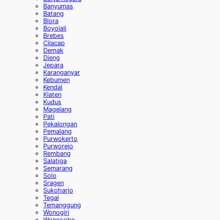
Banyumas
Batang
Blora
Boyolali
Brebes
Cilacap
Demak
Dieng
Jepara
Karanganyar
Kebumen
Kendal
Klaten
Kudus
Magelang
Pati
Pekalongan
Pemalang
Purwokerto
Purworejo
Rembang
Salatiga
Semarang
Solo
Sragen
Sukoharjo
Tegal
Temanggung
Wonogiri
Wonosobo