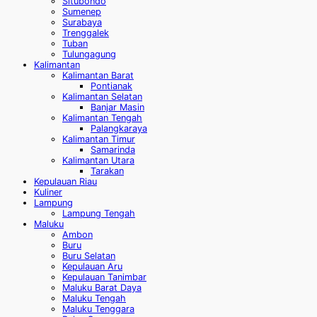
Situbondo
Sumenep
Surabaya
Trenggalek
Tuban
Tulungagung
Kalimantan
Kalimantan Barat
Pontianak
Kalimantan Selatan
Banjar Masin
Kalimantan Tengah
Palangkaraya
Kalimantan Timur
Samarinda
Kalimantan Utara
Tarakan
Kepulauan Riau
Kuliner
Lampung
Lampung Tengah
Maluku
Ambon
Buru
Buru Selatan
Kepulauan Aru
Kepulauan Tanimbar
Maluku Barat Daya
Maluku Tengah
Maluku Tenggara