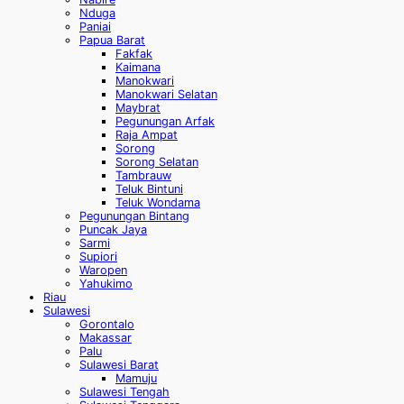
Nduga
Paniai
Papua Barat
Fakfak
Kaimana
Manokwari
Manokwari Selatan
Maybrat
Pegunungan Arfak
Raja Ampat
Sorong
Sorong Selatan
Tambrauw
Teluk Bintuni
Teluk Wondama
Pegunungan Bintang
Puncak Jaya
Sarmi
Supiori
Waropen
Yahukimo
Riau
Sulawesi
Gorontalo
Makassar
Palu
Sulawesi Barat
Mamuju
Sulawesi Tengah