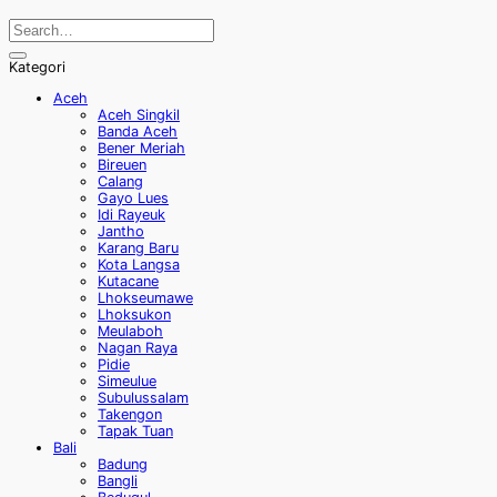
Kategori
Aceh
Aceh Singkil
Banda Aceh
Bener Meriah
Bireuen
Calang
Gayo Lues
Idi Rayeuk
Jantho
Karang Baru
Kota Langsa
Kutacane
Lhokseumawe
Lhoksukon
Meulaboh
Nagan Raya
Pidie
Simeulue
Subulussalam
Takengon
Tapak Tuan
Bali
Badung
Bangli