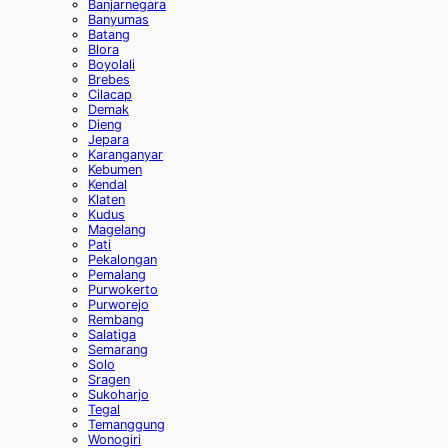
Banjarnegara
Banyumas
Batang
Blora
Boyolali
Brebes
Cilacap
Demak
Dieng
Jepara
Karanganyar
Kebumen
Kendal
Klaten
Kudus
Magelang
Pati
Pekalongan
Pemalang
Purwokerto
Purworejo
Rembang
Salatiga
Semarang
Solo
Sragen
Sukoharjo
Tegal
Temanggung
Wonogiri