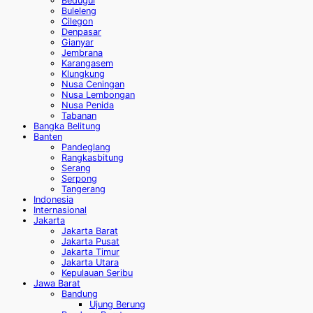
Bedugul
Buleleng
Cilegon
Denpasar
Gianyar
Jembrana
Karangasem
Klungkung
Nusa Ceningan
Nusa Lembongan
Nusa Penida
Tabanan
Bangka Belitung
Banten
Pandeglang
Rangkasbitung
Serang
Serpong
Tangerang
Indonesia
Internasional
Jakarta
Jakarta Barat
Jakarta Pusat
Jakarta Timur
Jakarta Utara
Kepulauan Seribu
Jawa Barat
Bandung
Ujung Berung