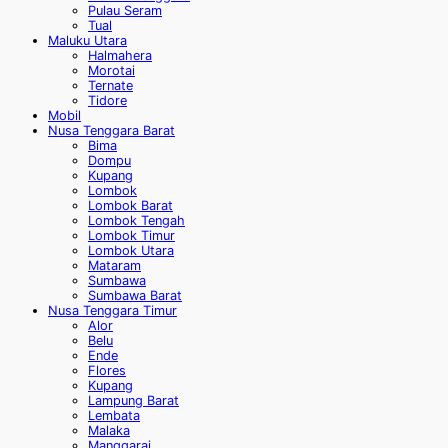
Pulau Seram
Tual
Maluku Utara
Halmahera
Morotai
Ternate
Tidore
Mobil
Nusa Tenggara Barat
Bima
Dompu
Kupang
Lombok
Lombok Barat
Lombok Tengah
Lombok Timur
Lombok Utara
Mataram
Sumbawa
Sumbawa Barat
Nusa Tenggara Timur
Alor
Belu
Ende
Flores
Kupang
Lampung Barat
Lembata
Malaka
Manggarai