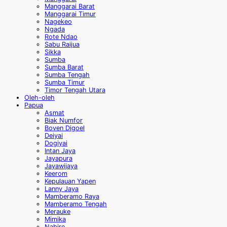
Manggarai Barat
Manggarai Timur
Nagekeo
Ngada
Rote Ndao
Sabu Raijua
Sikka
Sumba
Sumba Barat
Sumba Tengah
Sumba Timur
Timor Tengah Utara
Oleh-oleh
Papua
Asmat
Biak Numfor
Boven Digoel
Deiyai
Dogiyai
Intan Jaya
Jayapura
Jayawijaya
Keerom
Kepulauan Yapen
Lanny Jaya
Mamberamo Raya
Mamberamo Tengah
Merauke
Mimika
Nabire