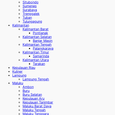
Situbondo
Sumenep
Surabaya
Trenggalek
Tuban
Tulungagung
Kalimantan
Kalimantan Barat
Pontianak
Kalimantan Selatan
Banjar Masin
Kalimantan Tengah
Palangkaraya
Kalimantan Timur
Samarinda
Kalimantan Utara
Tarakan
Kepulauan Riau
Kuliner
Lampung
Lampung Tengah
Maluku
Ambon
Buru
Buru Selatan
Kepulauan Aru
Kepulauan Tanimbar
Maluku Barat Daya
Maluku Tengah
Maluku Tenggara