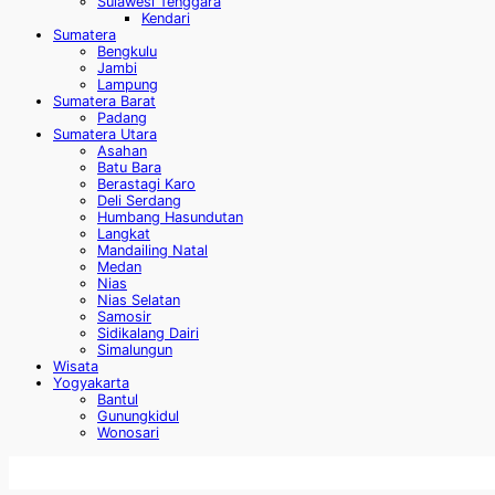
Sulawesi Tenggara
Kendari
Sumatera
Bengkulu
Jambi
Lampung
Sumatera Barat
Padang
Sumatera Utara
Asahan
Batu Bara
Berastagi Karo
Deli Serdang
Humbang Hasundutan
Langkat
Mandailing Natal
Medan
Nias
Nias Selatan
Samosir
Sidikalang Dairi
Simalungun
Wisata
Yogyakarta
Bantul
Gunungkidul
Wonosari