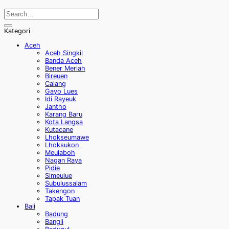
Kategori
Aceh
Aceh Singkil
Banda Aceh
Bener Meriah
Bireuen
Calang
Gayo Lues
Idi Rayeuk
Jantho
Karang Baru
Kota Langsa
Kutacane
Lhokseumawe
Lhoksukon
Meulaboh
Nagan Raya
Pidie
Simeulue
Subulussalam
Takengon
Tapak Tuan
Bali
Badung
Bangli