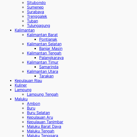
Situbondo
Sumenep
Surabaya
Trenggalek
Tuban
Tulungagung
Kalimantan
Kalimantan Barat
Pontianak
Kalimantan Selatan
Banjar Masin
Kalimantan Tengah
Palangkaraya
Kalimantan Timur
Samarinda
Kalimantan Utara
Tarakan
Kepulauan Riau
Kuliner
Lampung
Lampung Tengah
Maluku
Ambon
Buru
Buru Selatan
Kepulauan Aru
Kepulauan Tanimbar
Maluku Barat Daya
Maluku Tengah
Maluku Tenggara