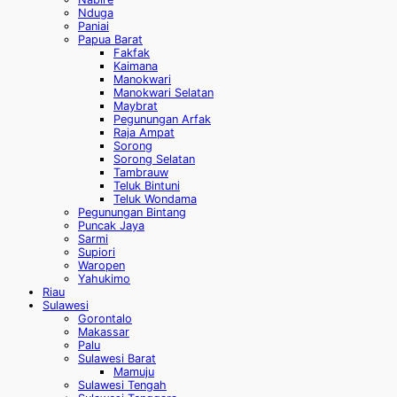
Nduga
Paniai
Papua Barat
Fakfak
Kaimana
Manokwari
Manokwari Selatan
Maybrat
Pegunungan Arfak
Raja Ampat
Sorong
Sorong Selatan
Tambrauw
Teluk Bintuni
Teluk Wondama
Pegunungan Bintang
Puncak Jaya
Sarmi
Supiori
Waropen
Yahukimo
Riau
Sulawesi
Gorontalo
Makassar
Palu
Sulawesi Barat
Mamuju
Sulawesi Tengah