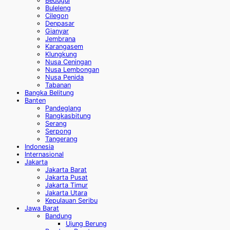
Bedugul
Buleleng
Cilegon
Denpasar
Gianyar
Jembrana
Karangasem
Klungkung
Nusa Ceningan
Nusa Lembongan
Nusa Penida
Tabanan
Bangka Belitung
Banten
Pandeglang
Rangkasbitung
Serang
Serpong
Tangerang
Indonesia
Internasional
Jakarta
Jakarta Barat
Jakarta Pusat
Jakarta Timur
Jakarta Utara
Kepulauan Seribu
Jawa Barat
Bandung
Ujung Berung