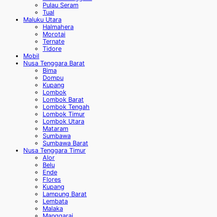
Pulau Seram
Tual
Maluku Utara
Halmahera
Morotai
Ternate
Tidore
Mobil
Nusa Tenggara Barat
Bima
Dompu
Kupang
Lombok
Lombok Barat
Lombok Tengah
Lombok Timur
Lombok Utara
Mataram
Sumbawa
Sumbawa Barat
Nusa Tenggara Timur
Alor
Belu
Ende
Flores
Kupang
Lampung Barat
Lembata
Malaka
Manggarai