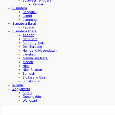
Sulawesi Tenggara
Kendari
Sumatera
Bengkulu
Jambi
Lampung
Sumatera Barat
Padang
Sumatera Utara
Asahan
Batu Bara
Berastagi Karo
Deli Serdang
Humbang Hasundutan
Langkat
Mandailing Natal
Medan
Nias
Nias Selatan
Samosir
Sidikalang Dairi
Simalungun
Wisata
Yogyakarta
Bantul
Gunungkidul
Wonosari