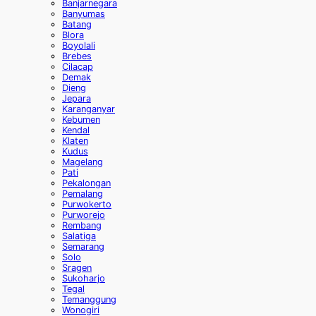
Banjarnegara
Banyumas
Batang
Blora
Boyolali
Brebes
Cilacap
Demak
Dieng
Jepara
Karanganyar
Kebumen
Kendal
Klaten
Kudus
Magelang
Pati
Pekalongan
Pemalang
Purwokerto
Purworejo
Rembang
Salatiga
Semarang
Solo
Sragen
Sukoharjo
Tegal
Temanggung
Wonogiri