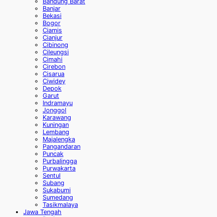
Bandung Barat
Banjar
Bekasi
Bogor
Ciamis
Cianjur
Cibinong
Cileungsi
Cimahi
Cirebon
Cisarua
Ciwidey
Depok
Garut
Indramayu
Jonggol
Karawang
Kuningan
Lembang
Majalengka
Pangandaran
Puncak
Purbalingga
Purwakarta
Sentul
Subang
Sukabumi
Sumedang
Tasikmalaya
Jawa Tengah