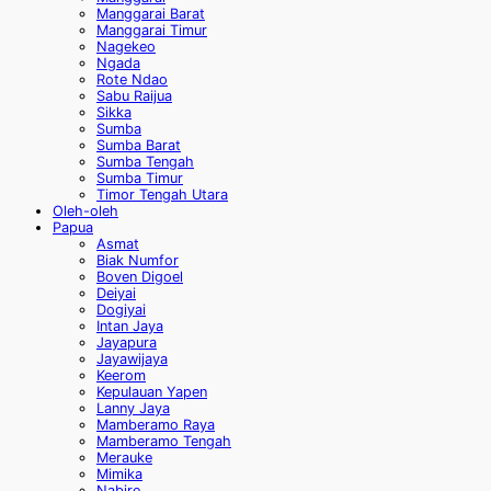
Manggarai Barat
Manggarai Timur
Nagekeo
Ngada
Rote Ndao
Sabu Raijua
Sikka
Sumba
Sumba Barat
Sumba Tengah
Sumba Timur
Timor Tengah Utara
Oleh-oleh
Papua
Asmat
Biak Numfor
Boven Digoel
Deiyai
Dogiyai
Intan Jaya
Jayapura
Jayawijaya
Keerom
Kepulauan Yapen
Lanny Jaya
Mamberamo Raya
Mamberamo Tengah
Merauke
Mimika
Nabire