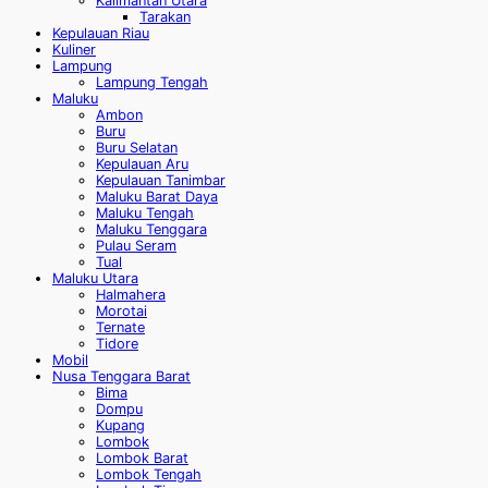
Kalimantan Utara
Tarakan
Kepulauan Riau
Kuliner
Lampung
Lampung Tengah
Maluku
Ambon
Buru
Buru Selatan
Kepulauan Aru
Kepulauan Tanimbar
Maluku Barat Daya
Maluku Tengah
Maluku Tenggara
Pulau Seram
Tual
Maluku Utara
Halmahera
Morotai
Ternate
Tidore
Mobil
Nusa Tenggara Barat
Bima
Dompu
Kupang
Lombok
Lombok Barat
Lombok Tengah