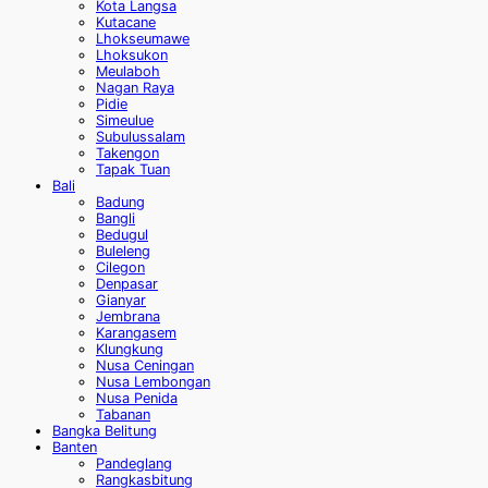
Kota Langsa
Kutacane
Lhokseumawe
Lhoksukon
Meulaboh
Nagan Raya
Pidie
Simeulue
Subulussalam
Takengon
Tapak Tuan
Bali
Badung
Bangli
Bedugul
Buleleng
Cilegon
Denpasar
Gianyar
Jembrana
Karangasem
Klungkung
Nusa Ceningan
Nusa Lembongan
Nusa Penida
Tabanan
Bangka Belitung
Banten
Pandeglang
Rangkasbitung