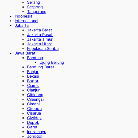
Serang
Serpong
Tangerang
Indonesia
Internasional
Jakarta
Jakarta Barat
Jakarta Pusat
Jakarta Timur
Jakarta Utara
Kepulauan Seribu
Jawa Barat
Bandung
Ujung Berung
Bandung Barat
Banjar
Bekasi
Bogor
Ciamis
Cianjur
Cibinong
Cileungsi
Cimahi
Cirebon
Cisarua
Ciwidey
Depok
Garut
Indramayu
Jonggol