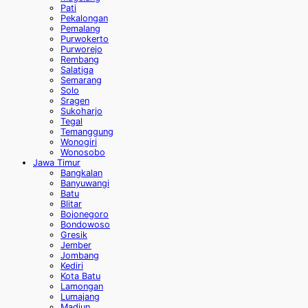
Pati
Pekalongan
Pemalang
Purwokerto
Purworejo
Rembang
Salatiga
Semarang
Solo
Sragen
Sukoharjo
Tegal
Temanggung
Wonogiri
Wonosobo
Jawa Timur
Bangkalan
Banyuwangi
Batu
Blitar
Bojonegoro
Bondowoso
Gresik
Jember
Jombang
Kediri
Kota Batu
Lamongan
Lumajang
Madiun