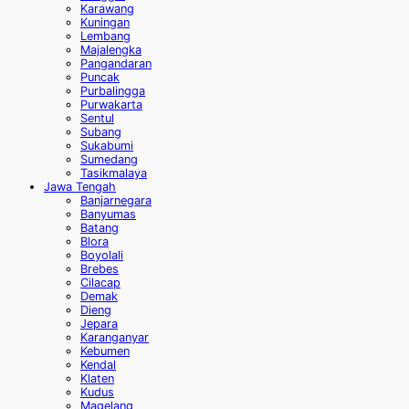
Karawang
Kuningan
Lembang
Majalengka
Pangandaran
Puncak
Purbalingga
Purwakarta
Sentul
Subang
Sukabumi
Sumedang
Tasikmalaya
Jawa Tengah
Banjarnegara
Banyumas
Batang
Blora
Boyolali
Brebes
Cilacap
Demak
Dieng
Jepara
Karanganyar
Kebumen
Kendal
Klaten
Kudus
Magelang