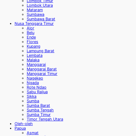
Lombok Timur
Lombok Utara
Mataram
Sumbawa
Sumbawa Barat
Nusa Tenggara Timur
Alor
Belu
Ende
Flores
Kupang
Lampung Barat
Lembata
Malaka
Manggarai
Manggarai Barat
Manggarai Timur
Nagekeo
Ngada
Rote Ndao
Sabu Raijua
Sikka
Sumba
Sumba Barat
Sumba Tengah
Sumba Timur
Timor Tengah Utara
Oleh-oleh
Papua
Asmat