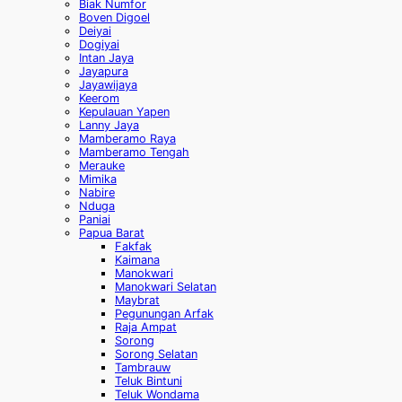
Biak Numfor
Boven Digoel
Deiyai
Dogiyai
Intan Jaya
Jayapura
Jayawijaya
Keerom
Kepulauan Yapen
Lanny Jaya
Mamberamo Raya
Mamberamo Tengah
Merauke
Mimika
Nabire
Nduga
Paniai
Papua Barat
Fakfak
Kaimana
Manokwari
Manokwari Selatan
Maybrat
Pegunungan Arfak
Raja Ampat
Sorong
Sorong Selatan
Tambrauw
Teluk Bintuni
Teluk Wondama