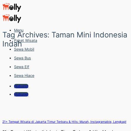
Skip
to
content
Menu
Tag Archives:
Taman Mini Indonesia
Paket Wisata
Indah
Sewa Mobil
Sewa Bus
Sewa Elf
Sewa Hiace
Hubungi
Hubungi
21+ Tempat Wisata di Jakarta Timur Terbaru & Hits: Murah, Instagramable, Lengkap!