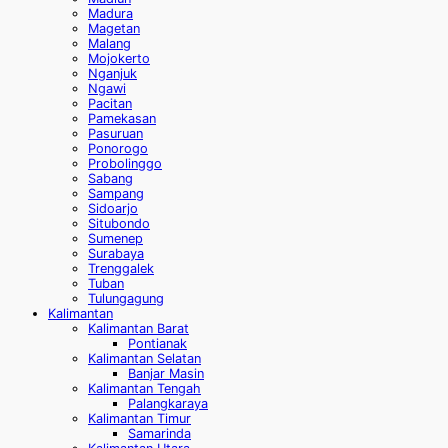
Madura
Magetan
Malang
Mojokerto
Nganjuk
Ngawi
Pacitan
Pamekasan
Pasuruan
Ponorogo
Probolinggo
Sabang
Sampang
Sidoarjo
Situbondo
Sumenep
Surabaya
Trenggalek
Tuban
Tulungagung
Kalimantan
Kalimantan Barat
Pontianak
Kalimantan Selatan
Banjar Masin
Kalimantan Tengah
Palangkaraya
Kalimantan Timur
Samarinda