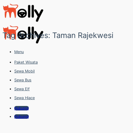
Skip
to
content
Tag Archives:
Taman Rajekwesi
Menu
Paket Wisata
Sewa Mobil
Sewa Bus
Sewa Elf
Sewa Hiace
Hubungi
Hubungi