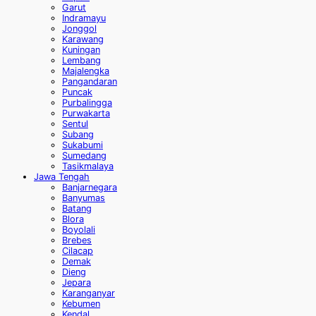
Garut
Indramayu
Jonggol
Karawang
Kuningan
Lembang
Majalengka
Pangandaran
Puncak
Purbalingga
Purwakarta
Sentul
Subang
Sukabumi
Sumedang
Tasikmalaya
Jawa Tengah
Banjarnegara
Banyumas
Batang
Blora
Boyolali
Brebes
Cilacap
Demak
Dieng
Jepara
Karanganyar
Kebumen
Kendal