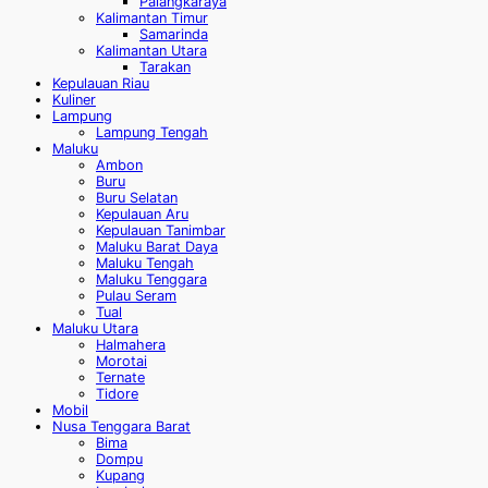
Palangkaraya
Kalimantan Timur
Samarinda
Kalimantan Utara
Tarakan
Kepulauan Riau
Kuliner
Lampung
Lampung Tengah
Maluku
Ambon
Buru
Buru Selatan
Kepulauan Aru
Kepulauan Tanimbar
Maluku Barat Daya
Maluku Tengah
Maluku Tenggara
Pulau Seram
Tual
Maluku Utara
Halmahera
Morotai
Ternate
Tidore
Mobil
Nusa Tenggara Barat
Bima
Dompu
Kupang