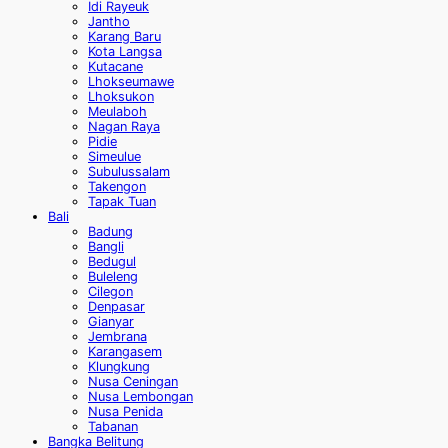
Idi Rayeuk
Jantho
Karang Baru
Kota Langsa
Kutacane
Lhokseumawe
Lhoksukon
Meulaboh
Nagan Raya
Pidie
Simeulue
Subulussalam
Takengon
Tapak Tuan
Bali
Badung
Bangli
Bedugul
Buleleng
Cilegon
Denpasar
Gianyar
Jembrana
Karangasem
Klungkung
Nusa Ceningan
Nusa Lembongan
Nusa Penida
Tabanan
Bangka Belitung