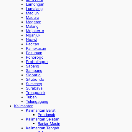
Lamongan
Lumajang
Madiun
Madura
Magetan
Malang
Mojokerto
Nganjuk
Ngawi
Pacitan
Pamekasan
Pasuruan
Ponorogo
Probolinggo
Sabang
Sampang
Sidoarjo
Situbondo
Sumenep
Surabaya
Trenggalek
Tuban
Tulungagung
Kalimantan
Kalimantan Barat
Pontianak
Kalimantan Selatan
Banjar Masin
Kalimantan Tengah