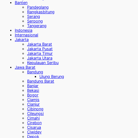
Banten
Pandeglang
Rangkasbitung
Serang
Serpong
Tangerang
Indonesia
Internasional
Jakarta
Jakarta Barat
Jakarta Pusat
Jakarta Timur
Jakarta Utara
Kepulauan Seribu
Jawa Barat
Bandung
Ujung Berung
Bandung Barat
Banjar
Bekasi
Bogor
Ciamis
Cianjur
Cibinong
Cileungsi
Cimahi
Cirebon
Cisarua
Ciwidey
Depok