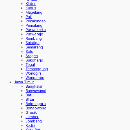
Klaten
Kudus
Magelang
Pati
Pekalongan
Pemalang
Purwokerto
Purworejo
Rembang
Salatiga
Semarang
Solo
Sragen
Sukoharjo
Tegal
Temanggung
Wonogiri
Wonosobo
Jawa Timur
Bangkalan
Banyuwangi
Batu
Blitar
Bojonegoro
Bondowoso
Gresik
Jember
Jombang
Kediri
Kota Batu