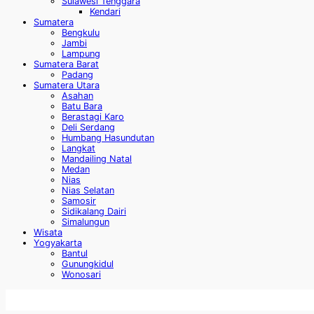
Sulawesi Tenggara
Kendari
Sumatera
Bengkulu
Jambi
Lampung
Sumatera Barat
Padang
Sumatera Utara
Asahan
Batu Bara
Berastagi Karo
Deli Serdang
Humbang Hasundutan
Langkat
Mandailing Natal
Medan
Nias
Nias Selatan
Samosir
Sidikalang Dairi
Simalungun
Wisata
Yogyakarta
Bantul
Gunungkidul
Wonosari