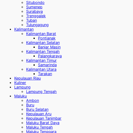
Situbondo
Sumenep
Surabaya
Trenggalek
Tuban
Tulungagung
Kalimantan
Kalimantan Barat
Pontianak
Kalimantan Selatan
Banjar Masin
Kalimantan Tengah
Palangkaraya
Kalimantan Timur
Samarinda
Kalimantan Utara
Tarakan
Kepulauan Riau
Kuliner
Lampung
Lampung Tengah
Maluku
Ambon
Buru
Buru Selatan
Kepulauan Aru
Kepulauan Tanimbar
Maluku Barat Daya
Maluku Tengah
Maluku Tenggara