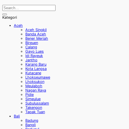
Kategori
Aceh
Aceh Singkil
Banda Aceh
Bener Meriah
Bireuen
Calang
Gayo Lues
Idi Rayeuk
Jantho
Karang Baru
Kota Langsa
Kutacane
Lhokseumawe
Lhoksukon
Meulaboh
Nagan Raya
Pidie
Simeulue
Subulussalam
Takengon
Tapak Tuan
Bali
Badung
Bangli