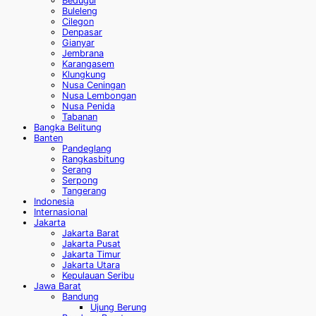
Bedugul
Buleleng
Cilegon
Denpasar
Gianyar
Jembrana
Karangasem
Klungkung
Nusa Ceningan
Nusa Lembongan
Nusa Penida
Tabanan
Bangka Belitung
Banten
Pandeglang
Rangkasbitung
Serang
Serpong
Tangerang
Indonesia
Internasional
Jakarta
Jakarta Barat
Jakarta Pusat
Jakarta Timur
Jakarta Utara
Kepulauan Seribu
Jawa Barat
Bandung
Ujung Berung