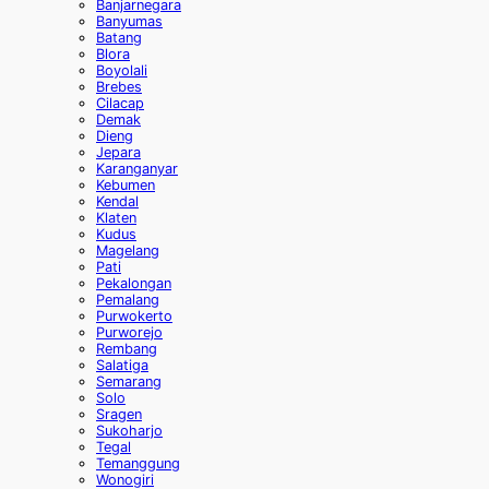
Banjarnegara
Banyumas
Batang
Blora
Boyolali
Brebes
Cilacap
Demak
Dieng
Jepara
Karanganyar
Kebumen
Kendal
Klaten
Kudus
Magelang
Pati
Pekalongan
Pemalang
Purwokerto
Purworejo
Rembang
Salatiga
Semarang
Solo
Sragen
Sukoharjo
Tegal
Temanggung
Wonogiri