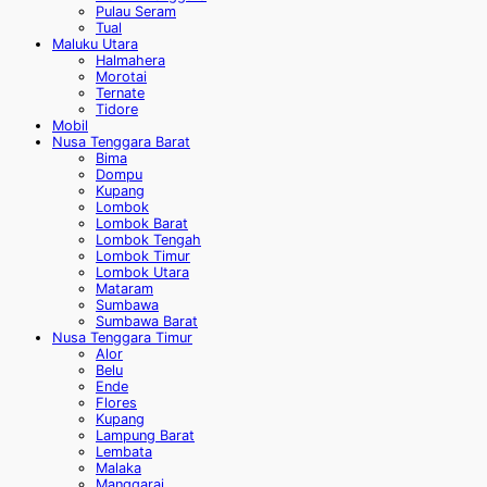
Pulau Seram
Tual
Maluku Utara
Halmahera
Morotai
Ternate
Tidore
Mobil
Nusa Tenggara Barat
Bima
Dompu
Kupang
Lombok
Lombok Barat
Lombok Tengah
Lombok Timur
Lombok Utara
Mataram
Sumbawa
Sumbawa Barat
Nusa Tenggara Timur
Alor
Belu
Ende
Flores
Kupang
Lampung Barat
Lembata
Malaka
Manggarai