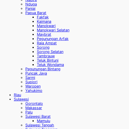
Nduga
Paniai
Papua Barat
Fakfak
Kaimana
Manokwari
Manokwari Selatan
Maybrat
Pegunungan Arfak
Raja Ampat
Sorong
Sorong Selatan
Tambrauw
Teluk Bintuni
Teluk Wondama
Pegunungan Bintang
Puncak Jaya
Sarmi
Supiori
Waropen
Yahukimo
Riau
Sulawesi
Gorontalo
Makassar
Palu
Sulawesi Barat
Mamuju
Sulawesi Tengah