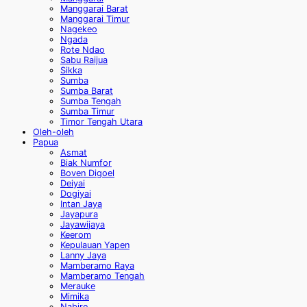
Manggarai Barat
Manggarai Timur
Nagekeo
Ngada
Rote Ndao
Sabu Raijua
Sikka
Sumba
Sumba Barat
Sumba Tengah
Sumba Timur
Timor Tengah Utara
Oleh-oleh
Papua
Asmat
Biak Numfor
Boven Digoel
Deiyai
Dogiyai
Intan Jaya
Jayapura
Jayawijaya
Keerom
Kepulauan Yapen
Lanny Jaya
Mamberamo Raya
Mamberamo Tengah
Merauke
Mimika
Nabire