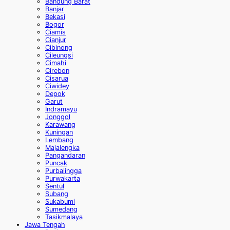
Bandung Barat
Banjar
Bekasi
Bogor
Ciamis
Cianjur
Cibinong
Cileungsi
Cimahi
Cirebon
Cisarua
Ciwidey
Depok
Garut
Indramayu
Jonggol
Karawang
Kuningan
Lembang
Majalengka
Pangandaran
Puncak
Purbalingga
Purwakarta
Sentul
Subang
Sukabumi
Sumedang
Tasikmalaya
Jawa Tengah