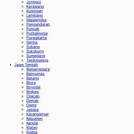
Jonggol
Karawang
Kuningan
Lembang
Majalengka
Pangandaran
Puncak
Purbalingga
Purwakarta
Sentul
Subang
Sukabumi
Sumedang
Tasikmalaya
Jawa Tengah
Banjarnegara
Banyumas
Batang
Blora
Boyolali
Brebes
Cilacap
Demak
Dieng
Jepara
Karanganyar
Kebumen
Kendal
Klaten
Kudus