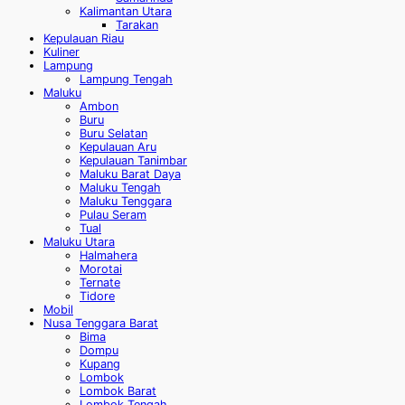
Kalimantan Utara
Tarakan
Kepulauan Riau
Kuliner
Lampung
Lampung Tengah
Maluku
Ambon
Buru
Buru Selatan
Kepulauan Aru
Kepulauan Tanimbar
Maluku Barat Daya
Maluku Tengah
Maluku Tenggara
Pulau Seram
Tual
Maluku Utara
Halmahera
Morotai
Ternate
Tidore
Mobil
Nusa Tenggara Barat
Bima
Dompu
Kupang
Lombok
Lombok Barat
Lombok Tengah