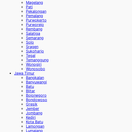
Magelang
Pati
Pekalongan
Pemalang
Purwokerto
Purworejo
Rembang
Salatiga
Semarang
Solo
Sragen
Sukoharjo
Tegal
Temanggung
Wonogiri
Wonosobo
Jawa Timur
Bangkalan
Banyuwangi
Batu
Blitar
Bojonegoro
Bondowoso
Gresik
Jember
Jombang
Kediri
Kota Batu
Lamongan
Lumajang