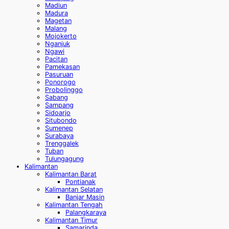
Madiun
Madura
Magetan
Malang
Mojokerto
Nganjuk
Ngawi
Pacitan
Pamekasan
Pasuruan
Ponorogo
Probolinggo
Sabang
Sampang
Sidoarjo
Situbondo
Sumenep
Surabaya
Trenggalek
Tuban
Tulungagung
Kalimantan
Kalimantan Barat
Pontianak
Kalimantan Selatan
Banjar Masin
Kalimantan Tengah
Palangkaraya
Kalimantan Timur
Samarinda