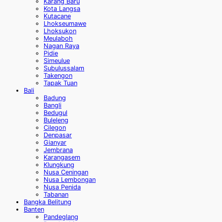
Karang Baru
Kota Langsa
Kutacane
Lhokseumawe
Lhoksukon
Meulaboh
Nagan Raya
Pidie
Simeulue
Subulussalam
Takengon
Tapak Tuan
Bali
Badung
Bangli
Bedugul
Buleleng
Cilegon
Denpasar
Gianyar
Jembrana
Karangasem
Klungkung
Nusa Ceningan
Nusa Lembongan
Nusa Penida
Tabanan
Bangka Belitung
Banten
Pandeglang