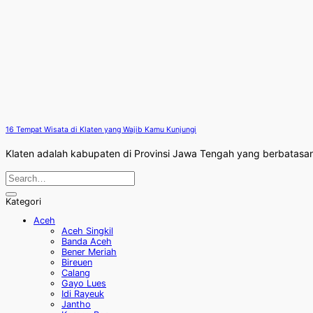
16 Tempat Wisata di Klaten yang Wajib Kamu Kunjungi
Klaten adalah kabupaten di Provinsi Jawa Tengah yang berbatasan 
Kategori
Aceh
Aceh Singkil
Banda Aceh
Bener Meriah
Bireuen
Calang
Gayo Lues
Idi Rayeuk
Jantho