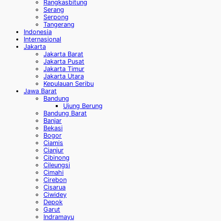
Rangkasbitung
Serang
Serpong
Tangerang
Indonesia
Internasional
Jakarta
Jakarta Barat
Jakarta Pusat
Jakarta Timur
Jakarta Utara
Kepulauan Seribu
Jawa Barat
Bandung
Ujung Berung
Bandung Barat
Banjar
Bekasi
Bogor
Ciamis
Cianjur
Cibinong
Cileungsi
Cimahi
Cirebon
Cisarua
Ciwidey
Depok
Garut
Indramayu