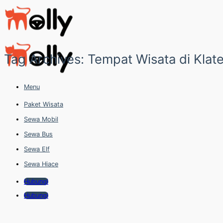
Skip
to
content
Tag Archives:
Tempat Wisata di Klat
Menu
Paket Wisata
Sewa Mobil
Sewa Bus
Sewa Elf
Sewa Hiace
Hubungi
Hubungi