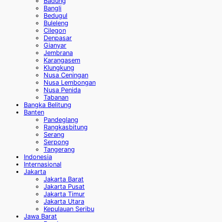
Badung
Bangli
Bedugul
Buleleng
Cilegon
Denpasar
Gianyar
Jembrana
Karangasem
Klungkung
Nusa Ceningan
Nusa Lembongan
Nusa Penida
Tabanan
Bangka Belitung
Banten
Pandeglang
Rangkasbitung
Serang
Serpong
Tangerang
Indonesia
Internasional
Jakarta
Jakarta Barat
Jakarta Pusat
Jakarta Timur
Jakarta Utara
Kepulauan Seribu
Jawa Barat