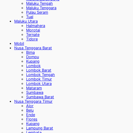
Maluku Tengah
Maluku Tenggara
Pulau Seram
Tual
Maluku Utara
Halmahera
Morotai
Ternate
Tidore
Mobil
Nusa Tenggara Barat
Bima
Dompu
Kupang
Lombok
Lombok Barat
Lombok Tengah
Lombok Timur
Lombok Utara
Mataram
Sumbawa
Sumbawa Barat
Nusa Tenggara Timur
Alor
Belu
Ende
Flores
Kupang
Lampung Barat
Lembata