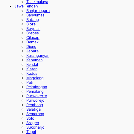
Tasikmalaya
Jawa Tengah
Banjarnegara
Banyumas
Batang
Blora
Boyolali
Brebes
Cilacap
Demak
Dieng
Jepara
Karanganyar
Kebumen
Kendal
Klaten
Kudus
Magelang
Pati
Pekalongan
Pemalang
Purwokerto
Purworejo
Rembang
Salatiga
Semarang
Solo
Sragen
Sukoharjo
Tegal