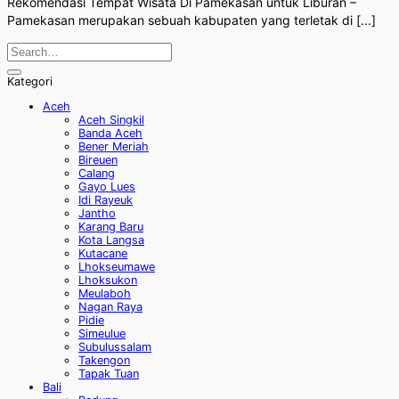
Rekomendasi Tempat Wisata Di Pamekasan untuk Liburan –
Pamekasan merupakan sebuah kabupaten yang terletak di [...]
Kategori
Aceh
Aceh Singkil
Banda Aceh
Bener Meriah
Bireuen
Calang
Gayo Lues
Idi Rayeuk
Jantho
Karang Baru
Kota Langsa
Kutacane
Lhokseumawe
Lhoksukon
Meulaboh
Nagan Raya
Pidie
Simeulue
Subulussalam
Takengon
Tapak Tuan
Bali