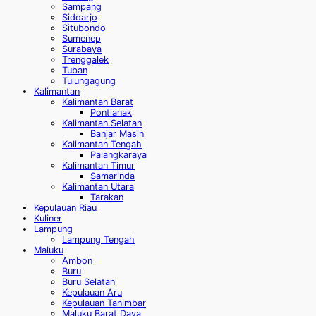
Sampang
Sidoarjo
Situbondo
Sumenep
Surabaya
Trenggalek
Tuban
Tulungagung
Kalimantan
Kalimantan Barat
Pontianak
Kalimantan Selatan
Banjar Masin
Kalimantan Tengah
Palangkaraya
Kalimantan Timur
Samarinda
Kalimantan Utara
Tarakan
Kepulauan Riau
Kuliner
Lampung
Lampung Tengah
Maluku
Ambon
Buru
Buru Selatan
Kepulauan Aru
Kepulauan Tanimbar
Maluku Barat Daya