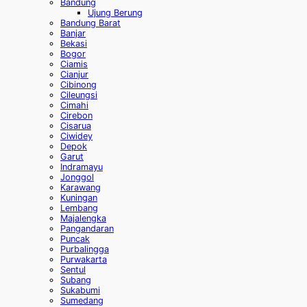
Bandung
Ujung Berung
Bandung Barat
Banjar
Bekasi
Bogor
Ciamis
Cianjur
Cibinong
Cileungsi
Cimahi
Cirebon
Cisarua
Ciwidey
Depok
Garut
Indramayu
Jonggol
Karawang
Kuningan
Lembang
Majalengka
Pangandaran
Puncak
Purbalingga
Purwakarta
Sentul
Subang
Sukabumi
Sumedang