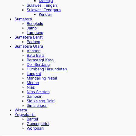
Mamuju
Sulawesi Tengah
Sulawesi Tenggara
Kendari
Sumatera
Bengkulu
Jambi
Lampung
Sumatera Barat
Padang
Sumatera Utara
Asahan
Batu Bara
Berastagi Karo
Deli Serdang
Humbang Hasundutan
Langkat
Mandailing Natal
Medan
Nias
Nias Selatan
Samosir
Sidikalang Dairi
Simalungun
Wisata
Yogyakarta
Bantul
Gunungkidul
Wonosari