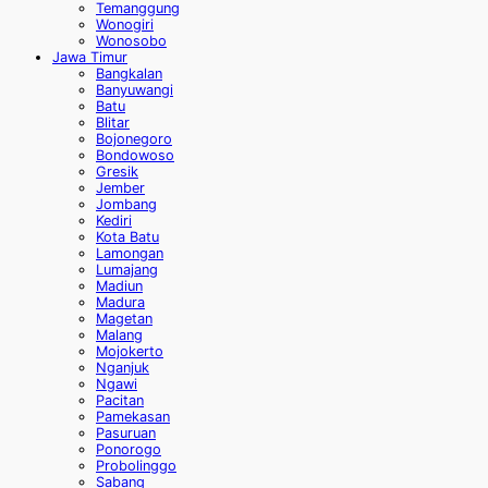
Temanggung
Wonogiri
Wonosobo
Jawa Timur
Bangkalan
Banyuwangi
Batu
Blitar
Bojonegoro
Bondowoso
Gresik
Jember
Jombang
Kediri
Kota Batu
Lamongan
Lumajang
Madiun
Madura
Magetan
Malang
Mojokerto
Nganjuk
Ngawi
Pacitan
Pamekasan
Pasuruan
Ponorogo
Probolinggo
Sabang