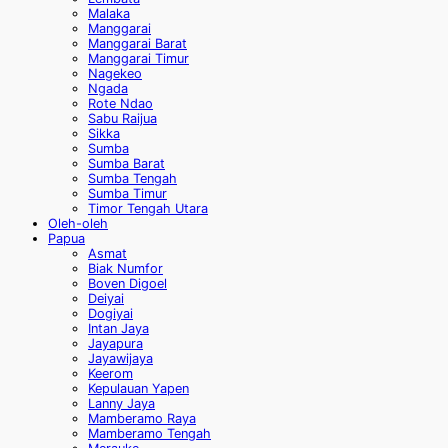
Malaka
Manggarai
Manggarai Barat
Manggarai Timur
Nagekeo
Ngada
Rote Ndao
Sabu Raijua
Sikka
Sumba
Sumba Barat
Sumba Tengah
Sumba Timur
Timor Tengah Utara
Oleh-oleh
Papua
Asmat
Biak Numfor
Boven Digoel
Deiyai
Dogiyai
Intan Jaya
Jayapura
Jayawijaya
Keerom
Kepulauan Yapen
Lanny Jaya
Mamberamo Raya
Mamberamo Tengah