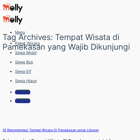
Skip
to
content
Menu
Tag Archives:
Tempat Wisata di
Paket Wisata
Pamekasan yang Wajib Dikunjungi
Sewa Mobil
Sewa Bus
Sewa Elf
Sewa Hiace
Hubungi
Hubungi
16 Rekomendasi Tempat Wisata Di Pamekasan untuk Liburan