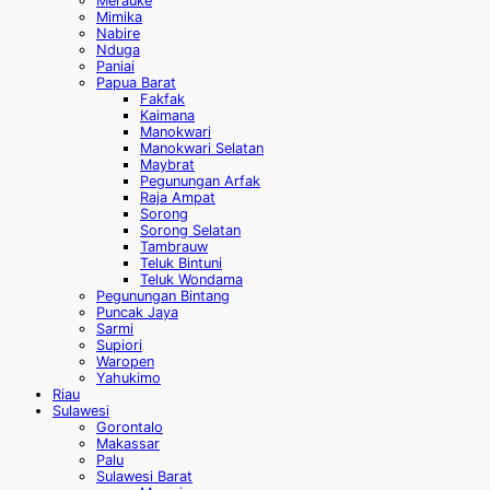
Merauke
Mimika
Nabire
Nduga
Paniai
Papua Barat
Fakfak
Kaimana
Manokwari
Manokwari Selatan
Maybrat
Pegunungan Arfak
Raja Ampat
Sorong
Sorong Selatan
Tambrauw
Teluk Bintuni
Teluk Wondama
Pegunungan Bintang
Puncak Jaya
Sarmi
Supiori
Waropen
Yahukimo
Riau
Sulawesi
Gorontalo
Makassar
Palu
Sulawesi Barat