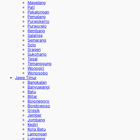
Magelang
Pati
Pekalongan
Pemalang
Purwokerto
Purworejo
Rembang
Salatiga
Semarang
Solo
Sragen
Sukoharjo
Tegal
Temanggung
Wonogiri
Wonosobo
Jawa Timur
Bangkalan
Banyuwangi
Batu
Blitar
Bojonegoro
Bondowoso
Gresik
Jember
Jombang
Kediri
Kota Batu
Lamongan
Lumajang