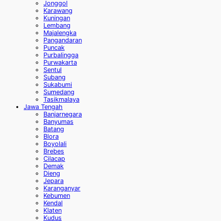
Jonggol
Karawang
Kuningan
Lembang
Majalengka
Pangandaran
Puncak
Purbalingga
Purwakarta
Sentul
Subang
Sukabumi
Sumedang
Tasikmalaya
Jawa Tengah
Banjarnegara
Banyumas
Batang
Blora
Boyolali
Brebes
Cilacap
Demak
Dieng
Jepara
Karanganyar
Kebumen
Kendal
Klaten
Kudus