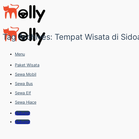
Skip
to
content
Tag Archives:
Tempat Wisata di Sido
Menu
Paket Wisata
Sewa Mobil
Sewa Bus
Sewa Elf
Sewa Hiace
Hubungi
Hubungi