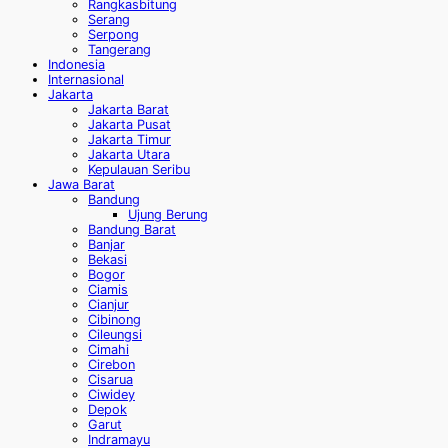
Rangkasbitung
Serang
Serpong
Tangerang
Indonesia
Internasional
Jakarta
Jakarta Barat
Jakarta Pusat
Jakarta Timur
Jakarta Utara
Kepulauan Seribu
Jawa Barat
Bandung
Ujung Berung
Bandung Barat
Banjar
Bekasi
Bogor
Ciamis
Cianjur
Cibinong
Cileungsi
Cimahi
Cirebon
Cisarua
Ciwidey
Depok
Garut
Indramayu