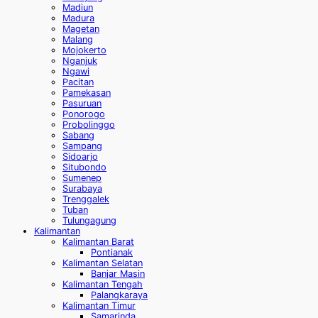
Madiun
Madura
Magetan
Malang
Mojokerto
Nganjuk
Ngawi
Pacitan
Pamekasan
Pasuruan
Ponorogo
Probolinggo
Sabang
Sampang
Sidoarjo
Situbondo
Sumenep
Surabaya
Trenggalek
Tuban
Tulungagung
Kalimantan
Kalimantan Barat
Pontianak
Kalimantan Selatan
Banjar Masin
Kalimantan Tengah
Palangkaraya
Kalimantan Timur
Samarinda