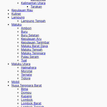
Kalimantan Utara
Tarakan
Kepulauan Riau
Kuliner
Lampung
Lampung Tengah
Maluku
Ambon
Buru
Buru Selatan
Kepulauan Aru
Kepulauan Tanimbar
Maluku Barat Daya
Maluku Tengah
Maluku Tenggara
Pulau Seram
Tual
Maluku Utara
Halmahera
Morotai
Ternate
Tidore
Mobil
Nusa Tenggara Barat
Bima
Dompu
Kupang
Lombok
Lombok Barat
Lombok Tengah