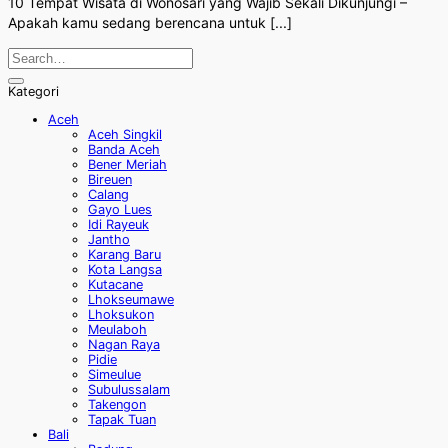
10 Tempat Wisata di Wonosari yang Wajib Sekali Dikunjungi –
Apakah kamu sedang berencana untuk [...]
Kategori
Aceh
Aceh Singkil
Banda Aceh
Bener Meriah
Bireuen
Calang
Gayo Lues
Idi Rayeuk
Jantho
Karang Baru
Kota Langsa
Kutacane
Lhokseumawe
Lhoksukon
Meulaboh
Nagan Raya
Pidie
Simeulue
Subulussalam
Takengon
Tapak Tuan
Bali