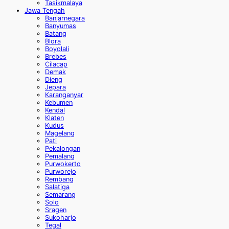
Tasikmalaya
Jawa Tengah
Banjarnegara
Banyumas
Batang
Blora
Boyolali
Brebes
Cilacap
Demak
Dieng
Jepara
Karanganyar
Kebumen
Kendal
Klaten
Kudus
Magelang
Pati
Pekalongan
Pemalang
Purwokerto
Purworejo
Rembang
Salatiga
Semarang
Solo
Sragen
Sukoharjo
Tegal