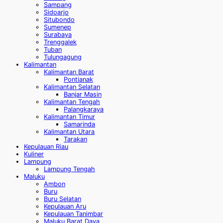
Sampang
Sidoarjo
Situbondo
Sumenep
Surabaya
Trenggalek
Tuban
Tulungagung
Kalimantan
Kalimantan Barat
Pontianak
Kalimantan Selatan
Banjar Masin
Kalimantan Tengah
Palangkaraya
Kalimantan Timur
Samarinda
Kalimantan Utara
Tarakan
Kepulauan Riau
Kuliner
Lampung
Lampung Tengah
Maluku
Ambon
Buru
Buru Selatan
Kepulauan Aru
Kepulauan Tanimbar
Maluku Barat Daya