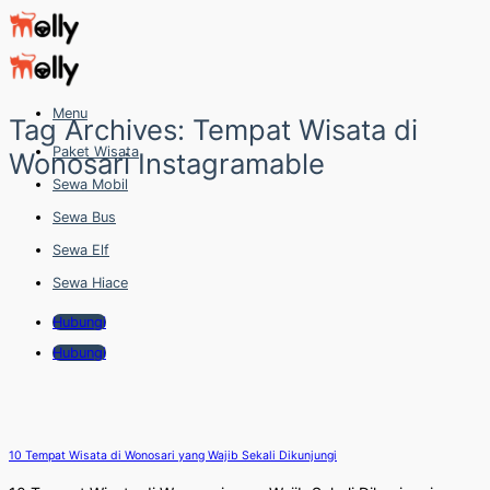
Skip
to
content
Menu
Tag Archives:
Tempat Wisata di
Paket Wisata
Wonosari Instagramable
Sewa Mobil
Sewa Bus
Sewa Elf
Sewa Hiace
Hubungi
Hubungi
10 Tempat Wisata di Wonosari yang Wajib Sekali Dikunjungi