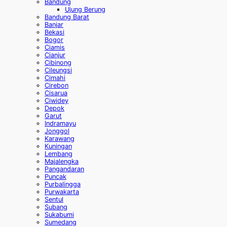
Bandung
Ujung Berung
Bandung Barat
Banjar
Bekasi
Bogor
Ciamis
Cianjur
Cibinong
Cileungsi
Cimahi
Cirebon
Cisarua
Ciwidey
Depok
Garut
Indramayu
Jonggol
Karawang
Kuningan
Lembang
Majalengka
Pangandaran
Puncak
Purbalingga
Purwakarta
Sentul
Subang
Sukabumi
Sumedang