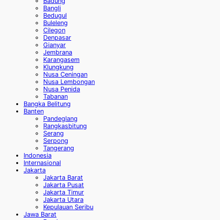
Badung
Bangli
Bedugul
Buleleng
Cilegon
Denpasar
Gianyar
Jembrana
Karangasem
Klungkung
Nusa Ceningan
Nusa Lembongan
Nusa Penida
Tabanan
Bangka Belitung
Banten
Pandeglang
Rangkasbitung
Serang
Serpong
Tangerang
Indonesia
Internasional
Jakarta
Jakarta Barat
Jakarta Pusat
Jakarta Timur
Jakarta Utara
Kepulauan Seribu
Jawa Barat