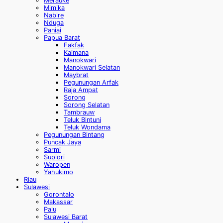
Merauke
Mimika
Nabire
Nduga
Paniai
Papua Barat
Fakfak
Kaimana
Manokwari
Manokwari Selatan
Maybrat
Pegunungan Arfak
Raja Ampat
Sorong
Sorong Selatan
Tambrauw
Teluk Bintuni
Teluk Wondama
Pegunungan Bintang
Puncak Jaya
Sarmi
Supiori
Waropen
Yahukimo
Riau
Sulawesi
Gorontalo
Makassar
Palu
Sulawesi Barat