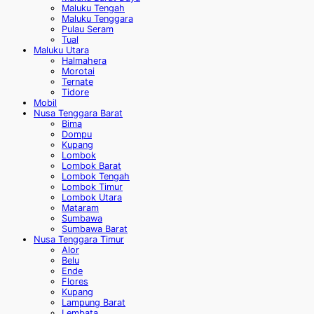
Maluku Tengah
Maluku Tenggara
Pulau Seram
Tual
Maluku Utara
Halmahera
Morotai
Ternate
Tidore
Mobil
Nusa Tenggara Barat
Bima
Dompu
Kupang
Lombok
Lombok Barat
Lombok Tengah
Lombok Timur
Lombok Utara
Mataram
Sumbawa
Sumbawa Barat
Nusa Tenggara Timur
Alor
Belu
Ende
Flores
Kupang
Lampung Barat
Lembata