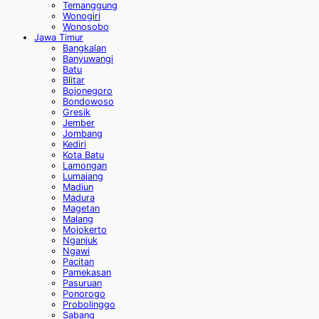
Temanggung
Wonogiri
Wonosobo
Jawa Timur
Bangkalan
Banyuwangi
Batu
Blitar
Bojonegoro
Bondowoso
Gresik
Jember
Jombang
Kediri
Kota Batu
Lamongan
Lumajang
Madiun
Madura
Magetan
Malang
Mojokerto
Nganjuk
Ngawi
Pacitan
Pamekasan
Pasuruan
Ponorogo
Probolinggo
Sabang