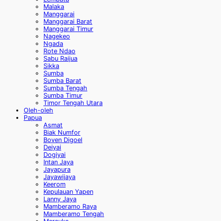
Malaka
Manggarai
Manggarai Barat
Manggarai Timur
Nagekeo
Ngada
Rote Ndao
Sabu Raijua
Sikka
Sumba
Sumba Barat
Sumba Tengah
Sumba Timur
Timor Tengah Utara
Oleh-oleh
Papua
Asmat
Biak Numfor
Boven Digoel
Deiyai
Dogiyai
Intan Jaya
Jayapura
Jayawijaya
Keerom
Kepulauan Yapen
Lanny Jaya
Mamberamo Raya
Mamberamo Tengah