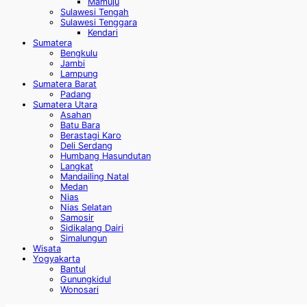
Mamuju
Sulawesi Tengah
Sulawesi Tenggara
Kendari
Sumatera
Bengkulu
Jambi
Lampung
Sumatera Barat
Padang
Sumatera Utara
Asahan
Batu Bara
Berastagi Karo
Deli Serdang
Humbang Hasundutan
Langkat
Mandailing Natal
Medan
Nias
Nias Selatan
Samosir
Sidikalang Dairi
Simalungun
Wisata
Yogyakarta
Bantul
Gunungkidul
Wonosari