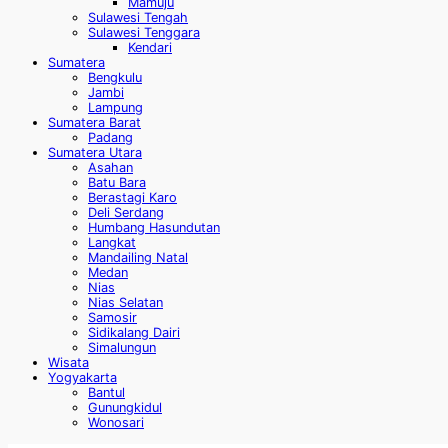
Mamuju
Sulawesi Tengah
Sulawesi Tenggara
Kendari
Sumatera
Bengkulu
Jambi
Lampung
Sumatera Barat
Padang
Sumatera Utara
Asahan
Batu Bara
Berastagi Karo
Deli Serdang
Humbang Hasundutan
Langkat
Mandailing Natal
Medan
Nias
Nias Selatan
Samosir
Sidikalang Dairi
Simalungun
Wisata
Yogyakarta
Bantul
Gunungkidul
Wonosari