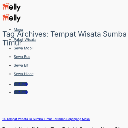
Skip
to
content
Menu
Tag Archives:
Tempat Wisata Sumba
Paket Wisata
Timur
Sewa Mobil
Sewa Bus
Sewa Elf
Sewa Hiace
Hubungi
Hubungi
14 Tempat Wisata Di Sumba Timur Terindah Sepanjang Masa