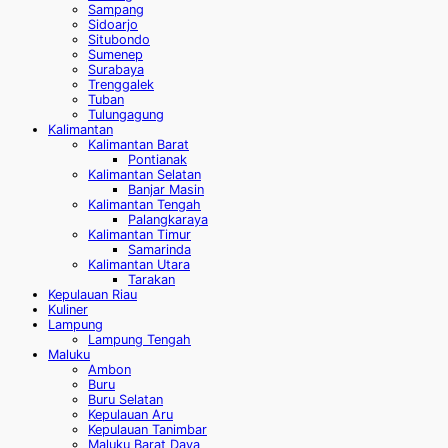
Sampang
Sidoarjo
Situbondo
Sumenep
Surabaya
Trenggalek
Tuban
Tulungagung
Kalimantan
Kalimantan Barat
Pontianak
Kalimantan Selatan
Banjar Masin
Kalimantan Tengah
Palangkaraya
Kalimantan Timur
Samarinda
Kalimantan Utara
Tarakan
Kepulauan Riau
Kuliner
Lampung
Lampung Tengah
Maluku
Ambon
Buru
Buru Selatan
Kepulauan Aru
Kepulauan Tanimbar
Maluku Barat Daya