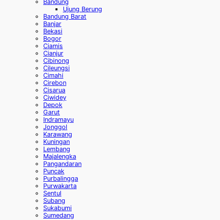
Bandung
Ujung Berung
Bandung Barat
Banjar
Bekasi
Bogor
Ciamis
Cianjur
Cibinong
Cileungsi
Cimahi
Cirebon
Cisarua
Ciwidey
Depok
Garut
Indramayu
Jonggol
Karawang
Kuningan
Lembang
Majalengka
Pangandaran
Puncak
Purbalingga
Purwakarta
Sentul
Subang
Sukabumi
Sumedang