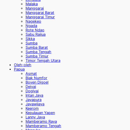
Malaka
Manggarai
Manggarai Barat
Manggarai Timur
Nagekeo
Ngada
Rote Ndao
Sabu Raijua
Sikka
Sumba
Sumba Barat
Sumba Tengah
Sumba Timur
Timor Tengah Utara
Oleh-oleh
Papua
Asmat
Biak Numfor
Boven Digoel
Deiyai
Dogiyai
Intan Jaya
Jayapura
Jayawijaya
Keerom
Kepulauan Yapen
Lanny Jaya
Mamberamo Raya
Mamberamo Tengah