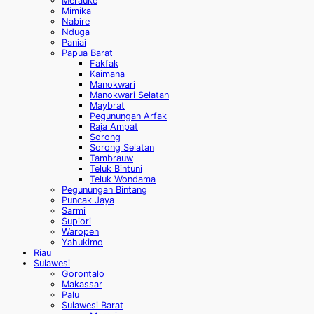
Merauke
Mimika
Nabire
Nduga
Paniai
Papua Barat
Fakfak
Kaimana
Manokwari
Manokwari Selatan
Maybrat
Pegunungan Arfak
Raja Ampat
Sorong
Sorong Selatan
Tambrauw
Teluk Bintuni
Teluk Wondama
Pegunungan Bintang
Puncak Jaya
Sarmi
Supiori
Waropen
Yahukimo
Riau
Sulawesi
Gorontalo
Makassar
Palu
Sulawesi Barat