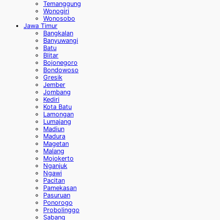
Temanggung
Wonogiri
Wonosobo
Jawa Timur
Bangkalan
Banyuwangi
Batu
Blitar
Bojonegoro
Bondowoso
Gresik
Jember
Jombang
Kediri
Kota Batu
Lamongan
Lumajang
Madiun
Madura
Magetan
Malang
Mojokerto
Nganjuk
Ngawi
Pacitan
Pamekasan
Pasuruan
Ponorogo
Probolinggo
Sabang