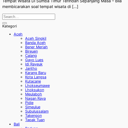
Tempat Wisata Di Sumba Timur Terindah Sepanjang Masa – Bila
membicarakan soal tempat wisata di [...]
Kategori
Aceh
Aceh Singkil
Banda Aceh
Bener Meriah
Bireuen
Calang
Gayo Lues
Idi Rayeuk
Jantho
Karang Baru
Kota Langsa
Kutacane
Lhokseumawe
Lhoksukon
Meulaboh
Nagan Raya
Pidie
Simeulue
Subulussalam
Takengon
Tapak Tuan
Bali