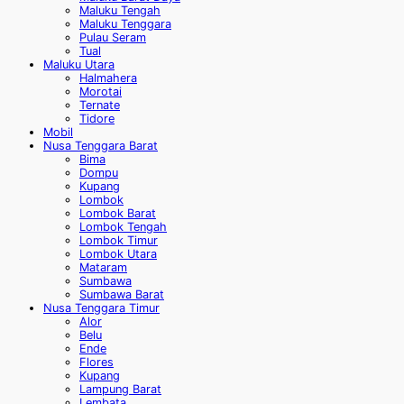
Maluku Tengah
Maluku Tenggara
Pulau Seram
Tual
Maluku Utara
Halmahera
Morotai
Ternate
Tidore
Mobil
Nusa Tenggara Barat
Bima
Dompu
Kupang
Lombok
Lombok Barat
Lombok Tengah
Lombok Timur
Lombok Utara
Mataram
Sumbawa
Sumbawa Barat
Nusa Tenggara Timur
Alor
Belu
Ende
Flores
Kupang
Lampung Barat
Lembata