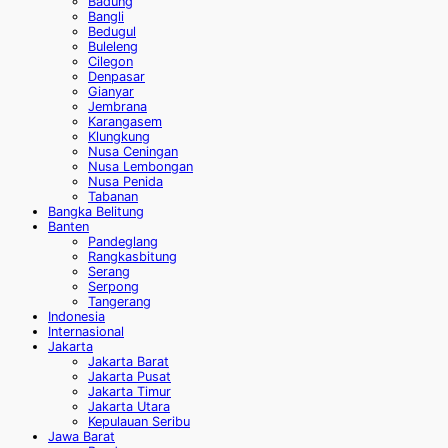
Badung
Bangli
Bedugul
Buleleng
Cilegon
Denpasar
Gianyar
Jembrana
Karangasem
Klungkung
Nusa Ceningan
Nusa Lembongan
Nusa Penida
Tabanan
Bangka Belitung
Banten
Pandeglang
Rangkasbitung
Serang
Serpong
Tangerang
Indonesia
Internasional
Jakarta
Jakarta Barat
Jakarta Pusat
Jakarta Timur
Jakarta Utara
Kepulauan Seribu
Jawa Barat