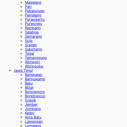
Magelang
Pati
Pekalongan
Pemalang
Purwokerto
Purworejo
Rembang
Salatiga
Semarang
Solo
Sragen
Sukoharjo
Tegal
Temanggung
Wonogiri
Wonosobo
Jawa Timur
Bangkalan
Banyuwangi
Batu
Blitar
Bojonegoro
Bondowoso
Gresik
Jember
Jombang
Kediri
Kota Batu
Lamongan
Lumajang