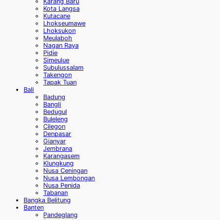
Karang Baru
Kota Langsa
Kutacane
Lhokseumawe
Lhoksukon
Meulaboh
Nagan Raya
Pidie
Simeulue
Subulussalam
Takengon
Tapak Tuan
Bali
Badung
Bangli
Bedugul
Buleleng
Cilegon
Denpasar
Gianyar
Jembrana
Karangasem
Klungkung
Nusa Ceningan
Nusa Lembongan
Nusa Penida
Tabanan
Bangka Belitung
Banten
Pandeglang