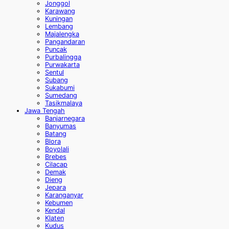
Jonggol
Karawang
Kuningan
Lembang
Majalengka
Pangandaran
Puncak
Purbalingga
Purwakarta
Sentul
Subang
Sukabumi
Sumedang
Tasikmalaya
Jawa Tengah
Banjarnegara
Banyumas
Batang
Blora
Boyolali
Brebes
Cilacap
Demak
Dieng
Jepara
Karanganyar
Kebumen
Kendal
Klaten
Kudus