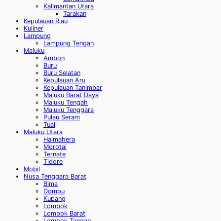
Kalimantan Utara
Tarakan
Kepulauan Riau
Kuliner
Lampung
Lampung Tengah
Maluku
Ambon
Buru
Buru Selatan
Kepulauan Aru
Kepulauan Tanimbar
Maluku Barat Daya
Maluku Tengah
Maluku Tenggara
Pulau Seram
Tual
Maluku Utara
Halmahera
Morotai
Ternate
Tidore
Mobil
Nusa Tenggara Barat
Bima
Dompu
Kupang
Lombok
Lombok Barat
Lombok Tengah