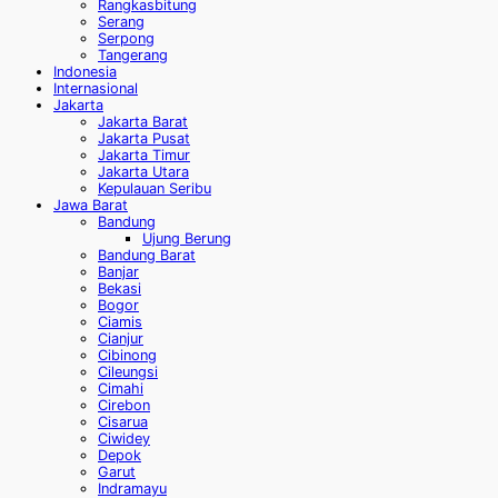
Rangkasbitung
Serang
Serpong
Tangerang
Indonesia
Internasional
Jakarta
Jakarta Barat
Jakarta Pusat
Jakarta Timur
Jakarta Utara
Kepulauan Seribu
Jawa Barat
Bandung
Ujung Berung
Bandung Barat
Banjar
Bekasi
Bogor
Ciamis
Cianjur
Cibinong
Cileungsi
Cimahi
Cirebon
Cisarua
Ciwidey
Depok
Garut
Indramayu