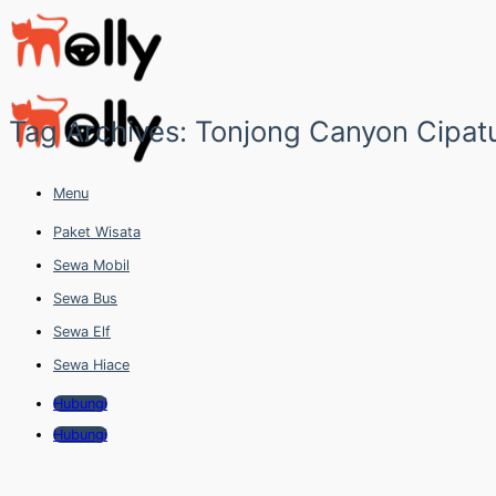
Skip
to
content
Tag Archives:
Tonjong Canyon Cipat
Menu
Paket Wisata
Sewa Mobil
Sewa Bus
Sewa Elf
Sewa Hiace
Hubungi
Hubungi