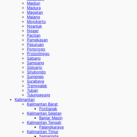
Madiun
Madura
Magetan
Malang
Mojokerto
Nganjuk
Ngawi
Pacitan
Pamekasan
Pasuruan
Ponorogo
Probolinggo
Sabang
Sampang
Sidoarjo
Situbondo
Sumenep
Surabaya
Trenggalek
Tuban
Tulungagung
Kalimantan
Kalimantan Barat
Pontianak
Kalimantan Selatan
Banjar Masin
Kalimantan Tengah
Palangkaraya
Kalimantan Timur
Samarinda