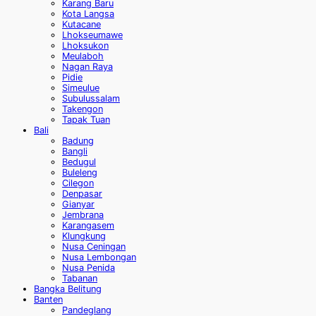
Karang Baru
Kota Langsa
Kutacane
Lhokseumawe
Lhoksukon
Meulaboh
Nagan Raya
Pidie
Simeulue
Subulussalam
Takengon
Tapak Tuan
Bali
Badung
Bangli
Bedugul
Buleleng
Cilegon
Denpasar
Gianyar
Jembrana
Karangasem
Klungkung
Nusa Ceningan
Nusa Lembongan
Nusa Penida
Tabanan
Bangka Belitung
Banten
Pandeglang