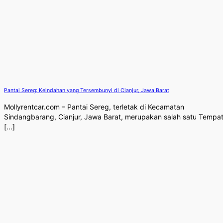
Pantai Sereg: Keindahan yang Tersembunyi di Cianjur, Jawa Barat
Mollyrentcar.com – Pantai Sereg, terletak di Kecamatan
Sindangbarang, Cianjur, Jawa Barat, merupakan salah satu Tempa
[...]