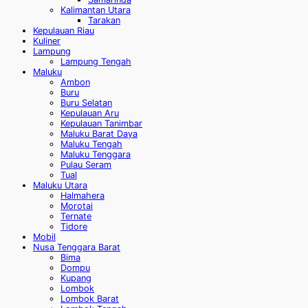
Kalimantan Utara
Tarakan
Kepulauan Riau
Kuliner
Lampung
Lampung Tengah
Maluku
Ambon
Buru
Buru Selatan
Kepulauan Aru
Kepulauan Tanimbar
Maluku Barat Daya
Maluku Tengah
Maluku Tenggara
Pulau Seram
Tual
Maluku Utara
Halmahera
Morotai
Ternate
Tidore
Mobil
Nusa Tenggara Barat
Bima
Dompu
Kupang
Lombok
Lombok Barat