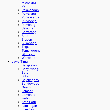
Magelang
Pati
Pekalongan
Pemalang
Purwokerto
Purworejo
Rembang
Salatiga
Semarang
Solo
Sragen
Sukoharjo
Tegal
Temanggung
Wonogiri
Wonosobo
Jawa Timur
Bangkalan
Banyuwangi
Batu
Blitar
Bojonegoro
Bondowoso
Gresik
Jember
Jombang
Kediri
Kota Batu
Lamongan
Lumajang