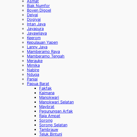
Asmat
Biak Numfor
Boven Digoel
Deiyai
Dogiyai
Intan Jaya
Jayapura
Jayawijaya
Keerom
Kepulauan Yapen
Lanny Jaya
Mamberamo Raya
Mamberamo Tengah
Merauke
Mimika
Nabire
Nduga
Paniai
Papua Barat
Fakfak
Kaimana
Manokwari
Manokwari Selatan
Maybrat
Pegunungan Arfak
Raja Ampat
Sorong
Sorong Selatan
Tambrauw
Teluk Bintuni