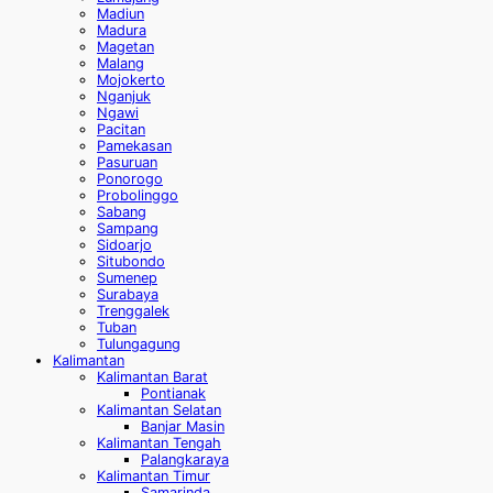
Madiun
Madura
Magetan
Malang
Mojokerto
Nganjuk
Ngawi
Pacitan
Pamekasan
Pasuruan
Ponorogo
Probolinggo
Sabang
Sampang
Sidoarjo
Situbondo
Sumenep
Surabaya
Trenggalek
Tuban
Tulungagung
Kalimantan
Kalimantan Barat
Pontianak
Kalimantan Selatan
Banjar Masin
Kalimantan Tengah
Palangkaraya
Kalimantan Timur
Samarinda