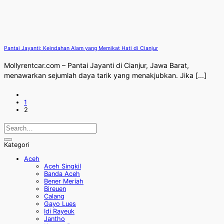
Pantai Jayanti: Keindahan Alam yang Memikat Hati di Cianjur
Mollyrentcar.com – Pantai Jayanti di Cianjur, Jawa Barat,
menawarkan sejumlah daya tarik yang menakjubkan. Jika [...]
1
2
Kategori
Aceh
Aceh Singkil
Banda Aceh
Bener Meriah
Bireuen
Calang
Gayo Lues
Idi Rayeuk
Jantho