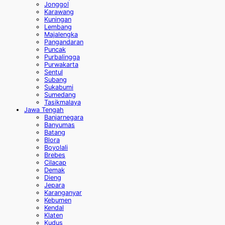
Jonggol
Karawang
Kuningan
Lembang
Majalengka
Pangandaran
Puncak
Purbalingga
Purwakarta
Sentul
Subang
Sukabumi
Sumedang
Tasikmalaya
Jawa Tengah
Banjarnegara
Banyumas
Batang
Blora
Boyolali
Brebes
Cilacap
Demak
Dieng
Jepara
Karanganyar
Kebumen
Kendal
Klaten
Kudus