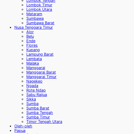
Lombok Tengah
Lombok Timur
Lombok Utara
Mataram
Sumbawa
Sumbawa Barat
Nusa Tenggara Timur
Alor
Belu
Ende
Flores
Kupang
Lampung Barat
Lembata
Malaka
Manggarai
Manggarai Barat
Manggarai Timur
Nagekeo
Ngada
Rote Ndao
Sabu Raijua
Sikka
Sumba
Sumba Barat
Sumba Tengah
Sumba Timur
Timor Tengah Utara
Oleh-oleh
Papua