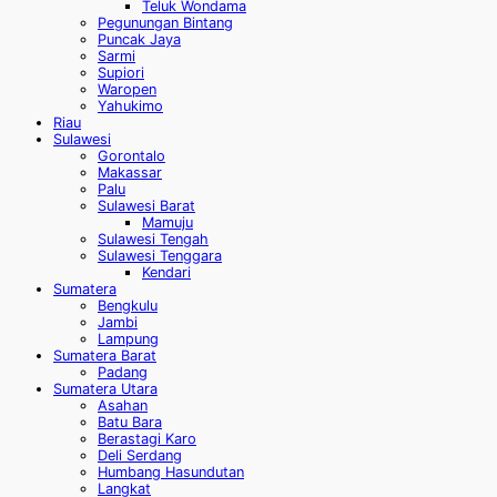
Teluk Wondama
Pegunungan Bintang
Puncak Jaya
Sarmi
Supiori
Waropen
Yahukimo
Riau
Sulawesi
Gorontalo
Makassar
Palu
Sulawesi Barat
Mamuju
Sulawesi Tengah
Sulawesi Tenggara
Kendari
Sumatera
Bengkulu
Jambi
Lampung
Sumatera Barat
Padang
Sumatera Utara
Asahan
Batu Bara
Berastagi Karo
Deli Serdang
Humbang Hasundutan
Langkat