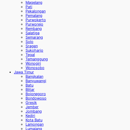
Magelang
Pati
Pekalongan
Pemalang
Purwokerto
Purworejo
Rembang
Salatiga
Semarang
Solo
Sragen
Sukoharjo
Tegal
Temanggung
Wonogiri
Wonosobo
Jawa Timur
Bangkalan
Banyuwangi
Batu
Blitar
Bojonegoro
Bondowoso
Gresik
Jember
Jombang
Kediri
Kota Batu
Lamongan
Lumajang