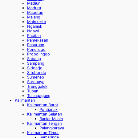
Madiun
Madura
Magetan
Malang
Mojokerto
Nganjuk
Ngawi
Pacitan
Pamekasan
Pasuruan
Ponorogo
Probolinggo
Sabang
Sampang
Sidoarjo
Situbondo
Sumenep
Surabaya
Trenggalek
Tuban
Tulungagung
Kalimantan
Kalimantan Barat
Pontianak
Kalimantan Selatan
Banjar Masin
Kalimantan Tengah
Palangkaraya
Kalimantan Timur
Samarinda