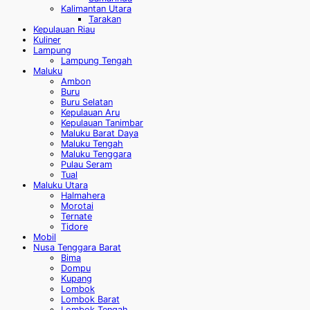
Kalimantan Utara
Tarakan
Kepulauan Riau
Kuliner
Lampung
Lampung Tengah
Maluku
Ambon
Buru
Buru Selatan
Kepulauan Aru
Kepulauan Tanimbar
Maluku Barat Daya
Maluku Tengah
Maluku Tenggara
Pulau Seram
Tual
Maluku Utara
Halmahera
Morotai
Ternate
Tidore
Mobil
Nusa Tenggara Barat
Bima
Dompu
Kupang
Lombok
Lombok Barat
Lombok Tengah