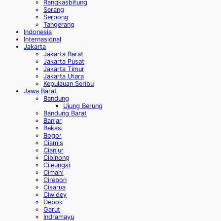
Rangkasbitung
Serang
Serpong
Tangerang
Indonesia
Internasional
Jakarta
Jakarta Barat
Jakarta Pusat
Jakarta Timur
Jakarta Utara
Kepulauan Seribu
Jawa Barat
Bandung
Ujung Berung
Bandung Barat
Banjar
Bekasi
Bogor
Ciamis
Cianjur
Cibinong
Cileungsi
Cimahi
Cirebon
Cisarua
Ciwidey
Depok
Garut
Indramayu