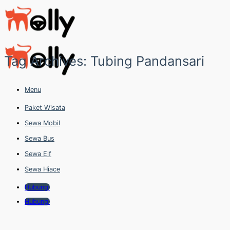
Skip
to
content
Tag Archives:
Tubing Pandansari
Menu
Paket Wisata
Sewa Mobil
Sewa Bus
Sewa Elf
Sewa Hiace
Hubungi
Hubungi