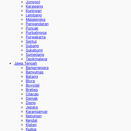
Jonggol
Karawang
Kuningan
Lembang
Majalengka
Pangandaran
Puncak
Purbalingga
Purwakarta
Sentul
Subang
Sukabumi
Sumedang
Tasikmalaya
Jawa Tengah
Banjarnegara
Banyumas
Batang
Blora
Boyolali
Brebes
Cilacap
Demak
Dieng
Jepara
Karanganyar
Kebumen
Kendal
Klaten
Kudus