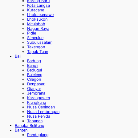
Karang Baru
Kota Langsa
Kutacane
Lhokseumawe
Lhoksukon
Meulaboh
Nagan Raya
Pidie
Simeulue
Subulussalam
Takengon
Tapak Tuan
Bali
Badung
Bangli
Bedugul
Buleleng
Cilegon
Denpasar
Gianyar
Jembrana
Karangasem
Klungkung
Nusa Ceningan
Nusa Lembongan
Nusa Penida
Tabanan
Bangka Belitung
Banten
Pandeglang