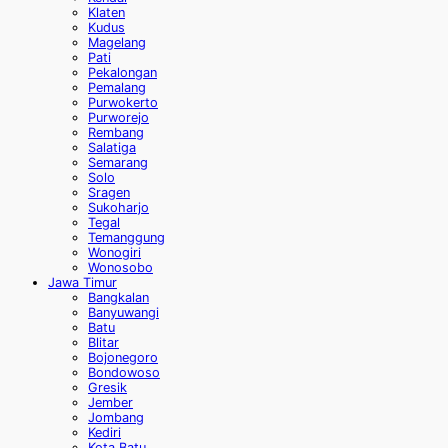
Klaten
Kudus
Magelang
Pati
Pekalongan
Pemalang
Purwokerto
Purworejo
Rembang
Salatiga
Semarang
Solo
Sragen
Sukoharjo
Tegal
Temanggung
Wonogiri
Wonosobo
Jawa Timur
Bangkalan
Banyuwangi
Batu
Blitar
Bojonegoro
Bondowoso
Gresik
Jember
Jombang
Kediri
Kota Batu