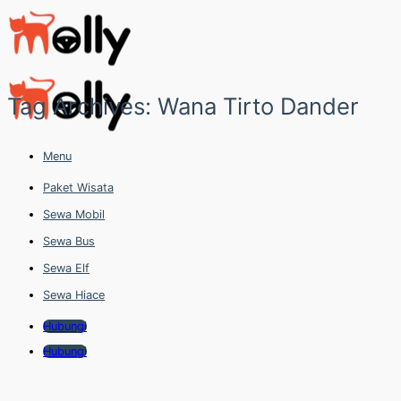
Skip
to
content
Tag Archives:
Wana Tirto Dander
Menu
Paket Wisata
Sewa Mobil
Sewa Bus
Sewa Elf
Sewa Hiace
Hubungi
Hubungi