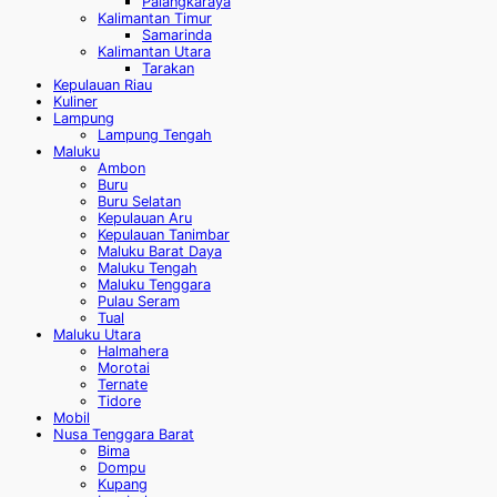
Palangkaraya
Kalimantan Timur
Samarinda
Kalimantan Utara
Tarakan
Kepulauan Riau
Kuliner
Lampung
Lampung Tengah
Maluku
Ambon
Buru
Buru Selatan
Kepulauan Aru
Kepulauan Tanimbar
Maluku Barat Daya
Maluku Tengah
Maluku Tenggara
Pulau Seram
Tual
Maluku Utara
Halmahera
Morotai
Ternate
Tidore
Mobil
Nusa Tenggara Barat
Bima
Dompu
Kupang