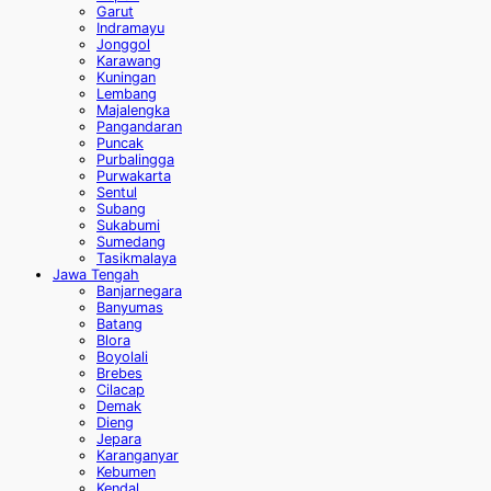
Garut
Indramayu
Jonggol
Karawang
Kuningan
Lembang
Majalengka
Pangandaran
Puncak
Purbalingga
Purwakarta
Sentul
Subang
Sukabumi
Sumedang
Tasikmalaya
Jawa Tengah
Banjarnegara
Banyumas
Batang
Blora
Boyolali
Brebes
Cilacap
Demak
Dieng
Jepara
Karanganyar
Kebumen
Kendal