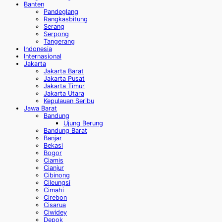
Banten
Pandeglang
Rangkasbitung
Serang
Serpong
Tangerang
Indonesia
Internasional
Jakarta
Jakarta Barat
Jakarta Pusat
Jakarta Timur
Jakarta Utara
Kepulauan Seribu
Jawa Barat
Bandung
Ujung Berung
Bandung Barat
Banjar
Bekasi
Bogor
Ciamis
Cianjur
Cibinong
Cileungsi
Cimahi
Cirebon
Cisarua
Ciwidey
Depok