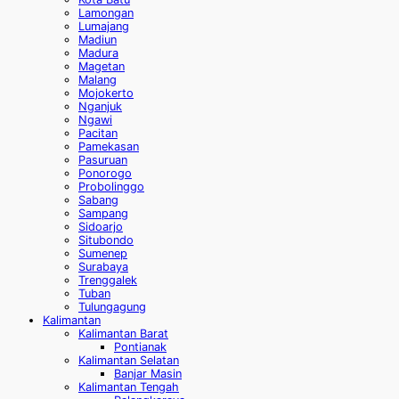
Lamongan
Lumajang
Madiun
Madura
Magetan
Malang
Mojokerto
Nganjuk
Ngawi
Pacitan
Pamekasan
Pasuruan
Ponorogo
Probolinggo
Sabang
Sampang
Sidoarjo
Situbondo
Sumenep
Surabaya
Trenggalek
Tuban
Tulungagung
Kalimantan
Kalimantan Barat
Pontianak
Kalimantan Selatan
Banjar Masin
Kalimantan Tengah