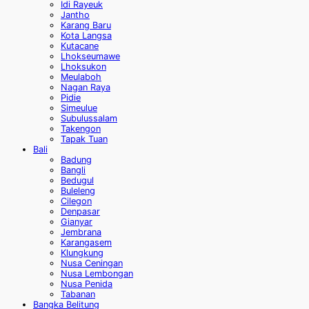
Idi Rayeuk
Jantho
Karang Baru
Kota Langsa
Kutacane
Lhokseumawe
Lhoksukon
Meulaboh
Nagan Raya
Pidie
Simeulue
Subulussalam
Takengon
Tapak Tuan
Bali
Badung
Bangli
Bedugul
Buleleng
Cilegon
Denpasar
Gianyar
Jembrana
Karangasem
Klungkung
Nusa Ceningan
Nusa Lembongan
Nusa Penida
Tabanan
Bangka Belitung