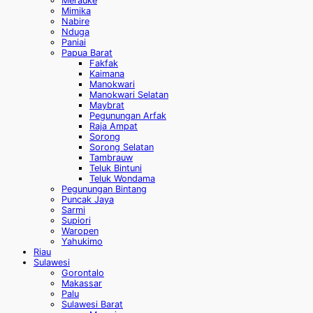
Merauke
Mimika
Nabire
Nduga
Paniai
Papua Barat
Fakfak
Kaimana
Manokwari
Manokwari Selatan
Maybrat
Pegunungan Arfak
Raja Ampat
Sorong
Sorong Selatan
Tambrauw
Teluk Bintuni
Teluk Wondama
Pegunungan Bintang
Puncak Jaya
Sarmi
Supiori
Waropen
Yahukimo
Riau
Sulawesi
Gorontalo
Makassar
Palu
Sulawesi Barat