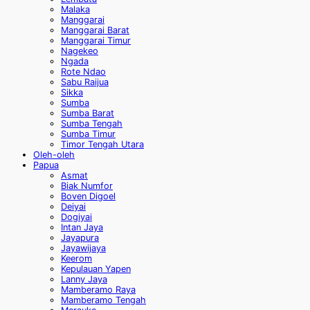
Malaka
Manggarai
Manggarai Barat
Manggarai Timur
Nagekeo
Ngada
Rote Ndao
Sabu Raijua
Sikka
Sumba
Sumba Barat
Sumba Tengah
Sumba Timur
Timor Tengah Utara
Oleh-oleh
Papua
Asmat
Biak Numfor
Boven Digoel
Deiyai
Dogiyai
Intan Jaya
Jayapura
Jayawijaya
Keerom
Kepulauan Yapen
Lanny Jaya
Mamberamo Raya
Mamberamo Tengah