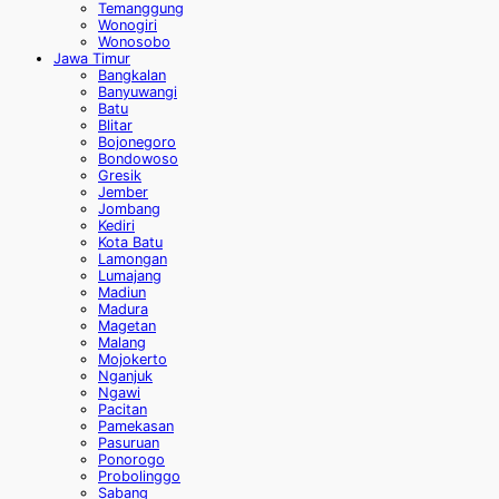
Temanggung
Wonogiri
Wonosobo
Jawa Timur
Bangkalan
Banyuwangi
Batu
Blitar
Bojonegoro
Bondowoso
Gresik
Jember
Jombang
Kediri
Kota Batu
Lamongan
Lumajang
Madiun
Madura
Magetan
Malang
Mojokerto
Nganjuk
Ngawi
Pacitan
Pamekasan
Pasuruan
Ponorogo
Probolinggo
Sabang