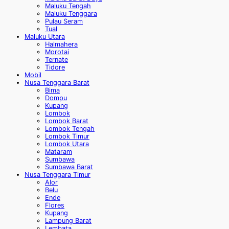
Maluku Tengah
Maluku Tenggara
Pulau Seram
Tual
Maluku Utara
Halmahera
Morotai
Ternate
Tidore
Mobil
Nusa Tenggara Barat
Bima
Dompu
Kupang
Lombok
Lombok Barat
Lombok Tengah
Lombok Timur
Lombok Utara
Mataram
Sumbawa
Sumbawa Barat
Nusa Tenggara Timur
Alor
Belu
Ende
Flores
Kupang
Lampung Barat
Lembata