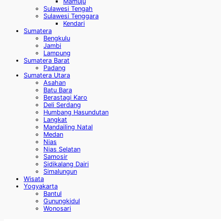
Mamuju
Sulawesi Tengah
Sulawesi Tenggara
Kendari
Sumatera
Bengkulu
Jambi
Lampung
Sumatera Barat
Padang
Sumatera Utara
Asahan
Batu Bara
Berastagi Karo
Deli Serdang
Humbang Hasundutan
Langkat
Mandailing Natal
Medan
Nias
Nias Selatan
Samosir
Sidikalang Dairi
Simalungun
Wisata
Yogyakarta
Bantul
Gunungkidul
Wonosari