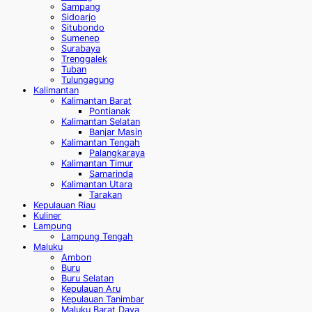
Sampang
Sidoarjo
Situbondo
Sumenep
Surabaya
Trenggalek
Tuban
Tulungagung
Kalimantan
Kalimantan Barat
Pontianak
Kalimantan Selatan
Banjar Masin
Kalimantan Tengah
Palangkaraya
Kalimantan Timur
Samarinda
Kalimantan Utara
Tarakan
Kepulauan Riau
Kuliner
Lampung
Lampung Tengah
Maluku
Ambon
Buru
Buru Selatan
Kepulauan Aru
Kepulauan Tanimbar
Maluku Barat Daya