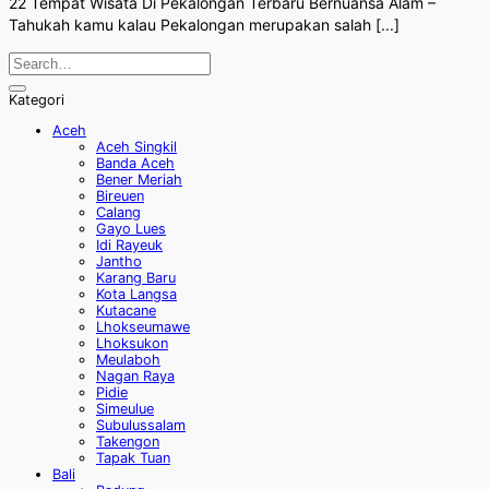
22 Tempat Wisata Di Pekalongan Terbaru Bernuansa Alam –
Tahukah kamu kalau Pekalongan merupakan salah [...]
Kategori
Aceh
Aceh Singkil
Banda Aceh
Bener Meriah
Bireuen
Calang
Gayo Lues
Idi Rayeuk
Jantho
Karang Baru
Kota Langsa
Kutacane
Lhokseumawe
Lhoksukon
Meulaboh
Nagan Raya
Pidie
Simeulue
Subulussalam
Takengon
Tapak Tuan
Bali