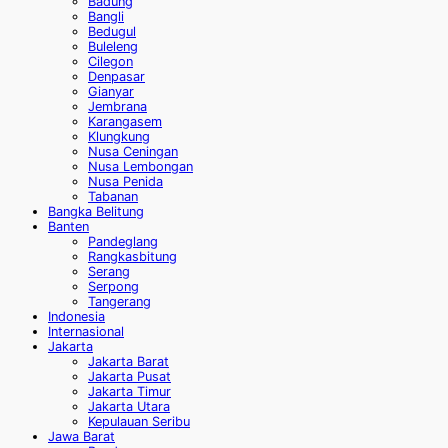
Badung
Bangli
Bedugul
Buleleng
Cilegon
Denpasar
Gianyar
Jembrana
Karangasem
Klungkung
Nusa Ceningan
Nusa Lembongan
Nusa Penida
Tabanan
Bangka Belitung
Banten
Pandeglang
Rangkasbitung
Serang
Serpong
Tangerang
Indonesia
Internasional
Jakarta
Jakarta Barat
Jakarta Pusat
Jakarta Timur
Jakarta Utara
Kepulauan Seribu
Jawa Barat