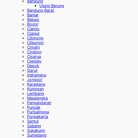
Bandung
Ujung Berung
Bandung Barat
Banjar
Bekasi
Bogor
Ciamis
Cianjur
Cibinong
Cileungsi
Cimahi
Cirebon
Cisarua
Ciwidey
Depok
Garut
Indramayu
Jonggol
Karawang
Kuningan
Lembang
Majalengka
Pangandaran
Puncak
Purbalingga
Purwakarta
Sentul
Subang
Sukabumi
Sumedang