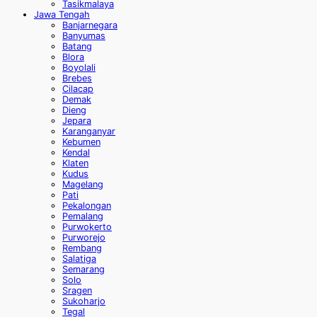
Tasikmalaya
Jawa Tengah
Banjarnegara
Banyumas
Batang
Blora
Boyolali
Brebes
Cilacap
Demak
Dieng
Jepara
Karanganyar
Kebumen
Kendal
Klaten
Kudus
Magelang
Pati
Pekalongan
Pemalang
Purwokerto
Purworejo
Rembang
Salatiga
Semarang
Solo
Sragen
Sukoharjo
Tegal