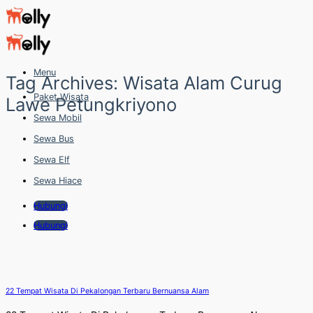
Skip
to
content
Menu
Tag Archives:
Wisata Alam Curug
Paket Wisata
Lawe Petungkriyono
Sewa Mobil
Sewa Bus
Sewa Elf
Sewa Hiace
Hubungi
Hubungi
22 Tempat Wisata Di Pekalongan Terbaru Bernuansa Alam