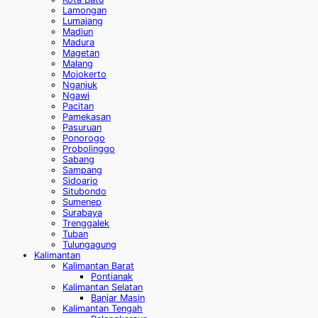
Lamongan
Lumajang
Madiun
Madura
Magetan
Malang
Mojokerto
Nganjuk
Ngawi
Pacitan
Pamekasan
Pasuruan
Ponorogo
Probolinggo
Sabang
Sampang
Sidoarjo
Situbondo
Sumenep
Surabaya
Trenggalek
Tuban
Tulungagung
Kalimantan
Kalimantan Barat
Pontianak
Kalimantan Selatan
Banjar Masin
Kalimantan Tengah