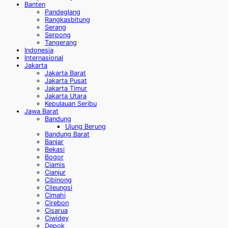
Banten
Pandeglang
Rangkasbitung
Serang
Serpong
Tangerang
Indonesia
Internasional
Jakarta
Jakarta Barat
Jakarta Pusat
Jakarta Timur
Jakarta Utara
Kepulauan Seribu
Jawa Barat
Bandung
Ujung Berung
Bandung Barat
Banjar
Bekasi
Bogor
Ciamis
Cianjur
Cibinong
Cileungsi
Cimahi
Cirebon
Cisarua
Ciwidey
Depok