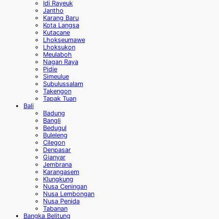
Idi Rayeuk
Jantho
Karang Baru
Kota Langsa
Kutacane
Lhokseumawe
Lhoksukon
Meulaboh
Nagan Raya
Pidie
Simeulue
Subulussalam
Takengon
Tapak Tuan
Bali
Badung
Bangli
Bedugul
Buleleng
Cilegon
Denpasar
Gianyar
Jembrana
Karangasem
Klungkung
Nusa Ceningan
Nusa Lembongan
Nusa Penida
Tabanan
Bangka Belitung