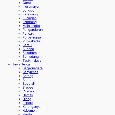
Garut
Indramayu
Jonggol
Karawang
Kuningan
Lembang
Majalengka
Pangandaran
Puncak
Purbalingga
Purwakarta
Sentul
Subang
Sukabumi
Sumedang
Tasikmalaya
Jawa Tengah
Banjarnegara
Banyumas
Batang
Blora
Boyolali
Brebes
Cilacap
Demak
Dieng
Jepara
Karanganyar
Kebumen
Kendal