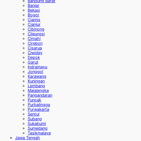
Bandung Barat
Banjar
Bekasi
Bogor
Ciamis
Cianjur
Cibinong
Cileungsi
Cimahi
Cirebon
Cisarua
Ciwidey
Depok
Garut
Indramayu
Jonggol
Karawang
Kuningan
Lembang
Majalengka
Pangandaran
Puncak
Purbalingga
Purwakarta
Sentul
Subang
Sukabumi
Sumedang
Tasikmalaya
Jawa Tengah