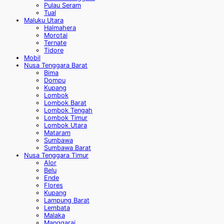
Pulau Seram
Tual
Maluku Utara
Halmahera
Morotai
Ternate
Tidore
Mobil
Nusa Tenggara Barat
Bima
Dompu
Kupang
Lombok
Lombok Barat
Lombok Tengah
Lombok Timur
Lombok Utara
Mataram
Sumbawa
Sumbawa Barat
Nusa Tenggara Timur
Alor
Belu
Ende
Flores
Kupang
Lampung Barat
Lembata
Malaka
Manggarai