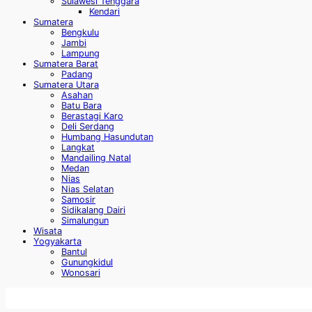
Sulawesi Tenggara
Kendari
Sumatera
Bengkulu
Jambi
Lampung
Sumatera Barat
Padang
Sumatera Utara
Asahan
Batu Bara
Berastagi Karo
Deli Serdang
Humbang Hasundutan
Langkat
Mandailing Natal
Medan
Nias
Nias Selatan
Samosir
Sidikalang Dairi
Simalungun
Wisata
Yogyakarta
Bantul
Gunungkidul
Wonosari