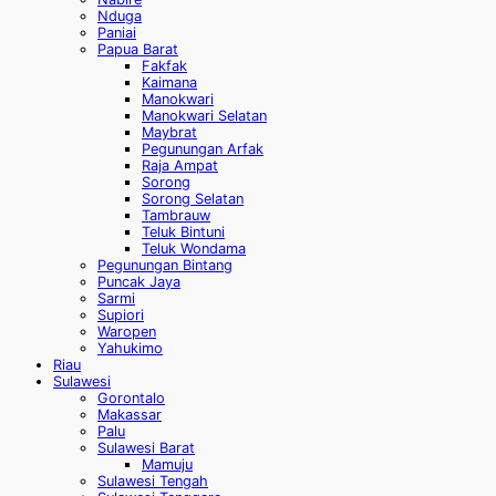
Nduga
Paniai
Papua Barat
Fakfak
Kaimana
Manokwari
Manokwari Selatan
Maybrat
Pegunungan Arfak
Raja Ampat
Sorong
Sorong Selatan
Tambrauw
Teluk Bintuni
Teluk Wondama
Pegunungan Bintang
Puncak Jaya
Sarmi
Supiori
Waropen
Yahukimo
Riau
Sulawesi
Gorontalo
Makassar
Palu
Sulawesi Barat
Mamuju
Sulawesi Tengah