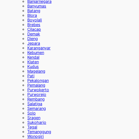
Banjarnegara
Banyumas
Batang
Blora
Boyolali
Brebes
Cilacap
Demak
Dieng
Jepara
Karanganyar
Kebumen
Kendal
Klaten
Kudus
Magelang
Pati
Pekalongan
Pemalang
Purwokerto
Purworejo
Rembang
Salatiga
Semarang
Solo
Sragen
Sukoharjo
Tegal
Temanggung
Wonogiri