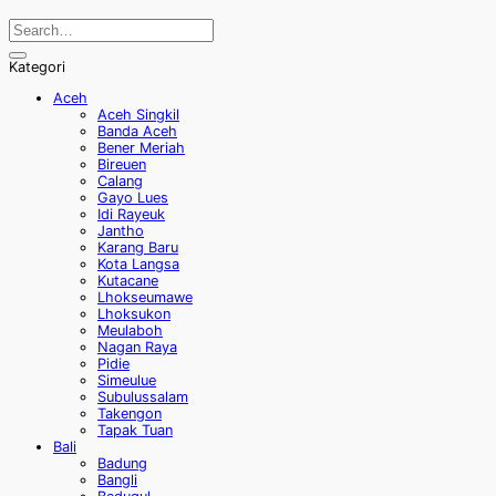
Kategori
Aceh
Aceh Singkil
Banda Aceh
Bener Meriah
Bireuen
Calang
Gayo Lues
Idi Rayeuk
Jantho
Karang Baru
Kota Langsa
Kutacane
Lhokseumawe
Lhoksukon
Meulaboh
Nagan Raya
Pidie
Simeulue
Subulussalam
Takengon
Tapak Tuan
Bali
Badung
Bangli