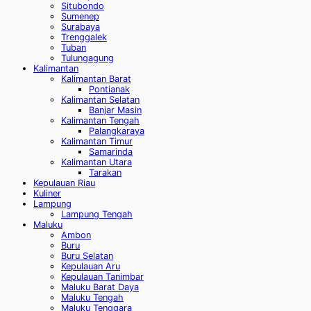
Situbondo
Sumenep
Surabaya
Trenggalek
Tuban
Tulungagung
Kalimantan
Kalimantan Barat
Pontianak
Kalimantan Selatan
Banjar Masin
Kalimantan Tengah
Palangkaraya
Kalimantan Timur
Samarinda
Kalimantan Utara
Tarakan
Kepulauan Riau
Kuliner
Lampung
Lampung Tengah
Maluku
Ambon
Buru
Buru Selatan
Kepulauan Aru
Kepulauan Tanimbar
Maluku Barat Daya
Maluku Tengah
Maluku Tenggara