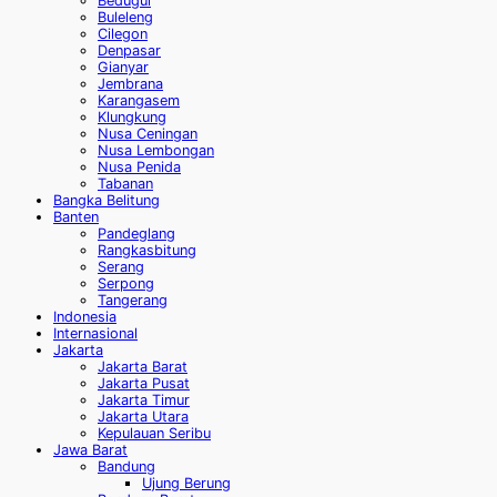
Bedugul
Buleleng
Cilegon
Denpasar
Gianyar
Jembrana
Karangasem
Klungkung
Nusa Ceningan
Nusa Lembongan
Nusa Penida
Tabanan
Bangka Belitung
Banten
Pandeglang
Rangkasbitung
Serang
Serpong
Tangerang
Indonesia
Internasional
Jakarta
Jakarta Barat
Jakarta Pusat
Jakarta Timur
Jakarta Utara
Kepulauan Seribu
Jawa Barat
Bandung
Ujung Berung