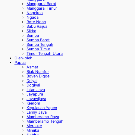
Manggarai Barat
Manggarai Timur
Nagekeo
Ngada
Rote Ndao
Sabu Raijua
Sikka
Sumba
Sumba Barat
Sumba Tengah
Sumba Timur
Timor Tengah Utara
Oleh-oleh
Papua
Asmat
Biak Numfor
Boven Digoel
Deiyai
Dogiyai
Intan Jaya
Jayapura
Jayawijaya
Keerom
Kepulauan Yapen
Lanny Jaya
Mamberamo Raya
Mamberamo Tengah
Merauke
Mimika
Nabire