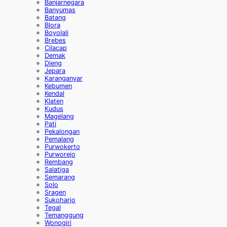
Banjarnegara
Banyumas
Batang
Blora
Boyolali
Brebes
Cilacap
Demak
Dieng
Jepara
Karanganyar
Kebumen
Kendal
Klaten
Kudus
Magelang
Pati
Pekalongan
Pemalang
Purwokerto
Purworejo
Rembang
Salatiga
Semarang
Solo
Sragen
Sukoharjo
Tegal
Temanggung
Wonogiri