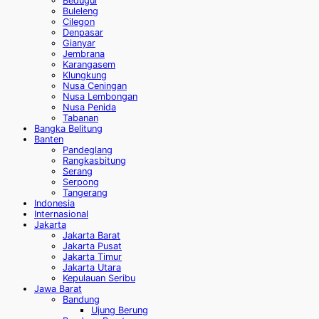
Bedugul
Buleleng
Cilegon
Denpasar
Gianyar
Jembrana
Karangasem
Klungkung
Nusa Ceningan
Nusa Lembongan
Nusa Penida
Tabanan
Bangka Belitung
Banten
Pandeglang
Rangkasbitung
Serang
Serpong
Tangerang
Indonesia
Internasional
Jakarta
Jakarta Barat
Jakarta Pusat
Jakarta Timur
Jakarta Utara
Kepulauan Seribu
Jawa Barat
Bandung
Ujung Berung