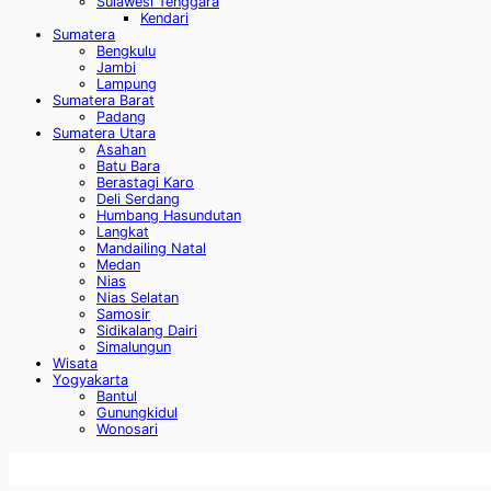
Sulawesi Tenggara
Kendari
Sumatera
Bengkulu
Jambi
Lampung
Sumatera Barat
Padang
Sumatera Utara
Asahan
Batu Bara
Berastagi Karo
Deli Serdang
Humbang Hasundutan
Langkat
Mandailing Natal
Medan
Nias
Nias Selatan
Samosir
Sidikalang Dairi
Simalungun
Wisata
Yogyakarta
Bantul
Gunungkidul
Wonosari