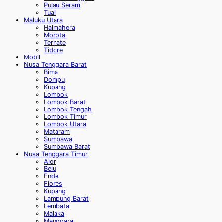
Pulau Seram
Tual
Maluku Utara
Halmahera
Morotai
Ternate
Tidore
Mobil
Nusa Tenggara Barat
Bima
Dompu
Kupang
Lombok
Lombok Barat
Lombok Tengah
Lombok Timur
Lombok Utara
Mataram
Sumbawa
Sumbawa Barat
Nusa Tenggara Timur
Alor
Belu
Ende
Flores
Kupang
Lampung Barat
Lembata
Malaka
Manggarai