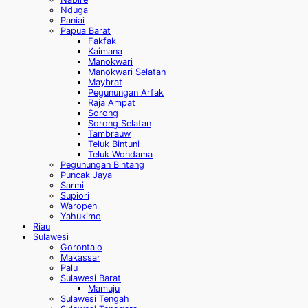
Nduga
Paniai
Papua Barat
Fakfak
Kaimana
Manokwari
Manokwari Selatan
Maybrat
Pegunungan Arfak
Raja Ampat
Sorong
Sorong Selatan
Tambrauw
Teluk Bintuni
Teluk Wondama
Pegunungan Bintang
Puncak Jaya
Sarmi
Supiori
Waropen
Yahukimo
Riau
Sulawesi
Gorontalo
Makassar
Palu
Sulawesi Barat
Mamuju
Sulawesi Tengah