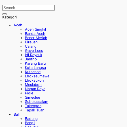
Kategori
Aceh
Aceh Singkil
Banda Aceh
Bener Meriah
Bireuen
Calang
Gayo Lues
Idi Rayeuk
Jantho
Karang Baru
Kota Langsa
Kutacane
Lhokseumawe
Lhoksukon
Meulaboh
Nagan Raya
Pidie
Simeulue
Subulussalam
Takengon
Tapak Tuan
Bali
Badung
Bangli