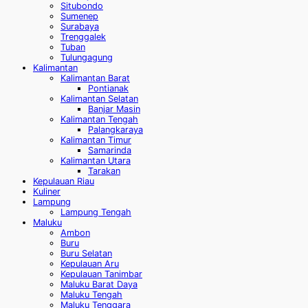
Situbondo
Sumenep
Surabaya
Trenggalek
Tuban
Tulungagung
Kalimantan
Kalimantan Barat
Pontianak
Kalimantan Selatan
Banjar Masin
Kalimantan Tengah
Palangkaraya
Kalimantan Timur
Samarinda
Kalimantan Utara
Tarakan
Kepulauan Riau
Kuliner
Lampung
Lampung Tengah
Maluku
Ambon
Buru
Buru Selatan
Kepulauan Aru
Kepulauan Tanimbar
Maluku Barat Daya
Maluku Tengah
Maluku Tenggara