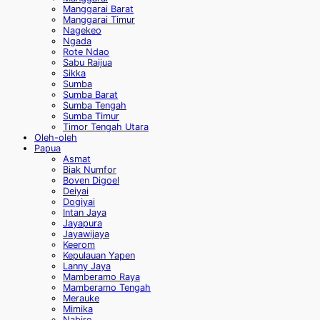
Manggarai Barat
Manggarai Timur
Nagekeo
Ngada
Rote Ndao
Sabu Raijua
Sikka
Sumba
Sumba Barat
Sumba Tengah
Sumba Timur
Timor Tengah Utara
Oleh-oleh
Papua
Asmat
Biak Numfor
Boven Digoel
Deiyai
Dogiyai
Intan Jaya
Jayapura
Jayawijaya
Keerom
Kepulauan Yapen
Lanny Jaya
Mamberamo Raya
Mamberamo Tengah
Merauke
Mimika
Nabire