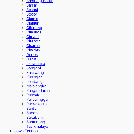
Bandung Barat
Banjar
Bekasi
Bogor
Ciamis
Cianjur
Cibinong
Cileungsi
Cimahi
Cirebon
Cisarua
Ciwidey
Depok
Garut
Indramayu
Jonggol
Karawang
Kuningan
Lembang
Majalengka
Pangandaran
Puncak
Purbalingga
Purwakarta
Sentul
Subang
Sukabumi
Sumedang
Tasikmalaya
Jawa Tengah