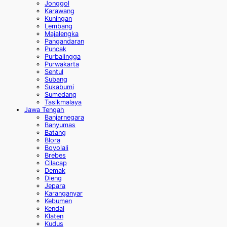
Jonggol
Karawang
Kuningan
Lembang
Majalengka
Pangandaran
Puncak
Purbalingga
Purwakarta
Sentul
Subang
Sukabumi
Sumedang
Tasikmalaya
Jawa Tengah
Banjarnegara
Banyumas
Batang
Blora
Boyolali
Brebes
Cilacap
Demak
Dieng
Jepara
Karanganyar
Kebumen
Kendal
Klaten
Kudus