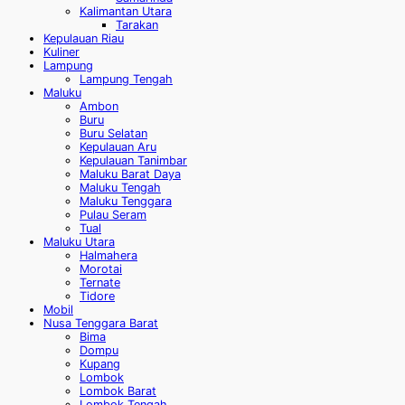
Kalimantan Utara
Tarakan
Kepulauan Riau
Kuliner
Lampung
Lampung Tengah
Maluku
Ambon
Buru
Buru Selatan
Kepulauan Aru
Kepulauan Tanimbar
Maluku Barat Daya
Maluku Tengah
Maluku Tenggara
Pulau Seram
Tual
Maluku Utara
Halmahera
Morotai
Ternate
Tidore
Mobil
Nusa Tenggara Barat
Bima
Dompu
Kupang
Lombok
Lombok Barat
Lombok Tengah