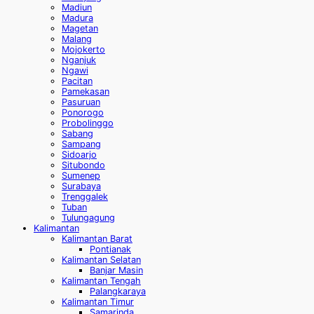
Madiun
Madura
Magetan
Malang
Mojokerto
Nganjuk
Ngawi
Pacitan
Pamekasan
Pasuruan
Ponorogo
Probolinggo
Sabang
Sampang
Sidoarjo
Situbondo
Sumenep
Surabaya
Trenggalek
Tuban
Tulungagung
Kalimantan
Kalimantan Barat
Pontianak
Kalimantan Selatan
Banjar Masin
Kalimantan Tengah
Palangkaraya
Kalimantan Timur
Samarinda