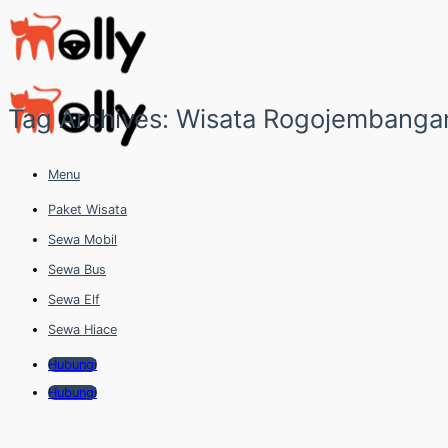
Skip
to
content
Tag Archives:
Wisata Rogojembangan
Menu
Paket Wisata
Sewa Mobil
Sewa Bus
Sewa Elf
Sewa Hiace
Hubungi
Hubungi