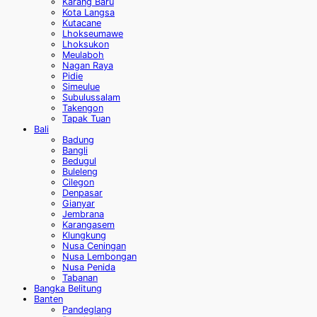
Karang Baru
Kota Langsa
Kutacane
Lhokseumawe
Lhoksukon
Meulaboh
Nagan Raya
Pidie
Simeulue
Subulussalam
Takengon
Tapak Tuan
Bali
Badung
Bangli
Bedugul
Buleleng
Cilegon
Denpasar
Gianyar
Jembrana
Karangasem
Klungkung
Nusa Ceningan
Nusa Lembongan
Nusa Penida
Tabanan
Bangka Belitung
Banten
Pandeglang