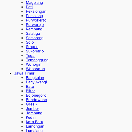
Magelang
Pati
Pekalongan
Pemalang
Purwokerto
Purworejo
Rembang
Salatiga
Semarang
Solo
Sragen
Sukoharjo
Tegal
Temanggung
Wonogiri
Wonosobo
Jawa Timur
Bangkalan
Banyuwangi
Batu
Blitar
Bojonegoro
Bondowoso
Gresik
Jember
Jombang
Kediri
Kota Batu
Lamongan
Lumajang