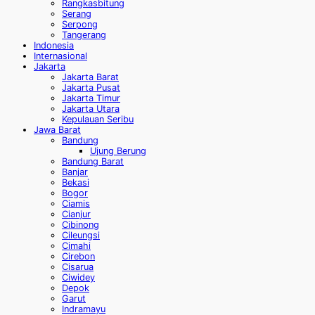
Rangkasbitung
Serang
Serpong
Tangerang
Indonesia
Internasional
Jakarta
Jakarta Barat
Jakarta Pusat
Jakarta Timur
Jakarta Utara
Kepulauan Seribu
Jawa Barat
Bandung
Ujung Berung
Bandung Barat
Banjar
Bekasi
Bogor
Ciamis
Cianjur
Cibinong
Cileungsi
Cimahi
Cirebon
Cisarua
Ciwidey
Depok
Garut
Indramayu