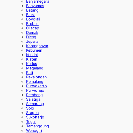
Banjarnegara
Banyumas
Batang
Blora
Boyolali
Brebes
Cilacap
Demak
Dieng
Jepara
Karanganyar
Kebumen
Kendal
Klaten
Kudus
Magelang
Pati
Pekalongan
Pemalang
Purwokerto
Purworejo
Rembang
Salatiga
Semarang
Solo
Sragen
Sukoharjo
Tegal
Temanggung
Wonogiri