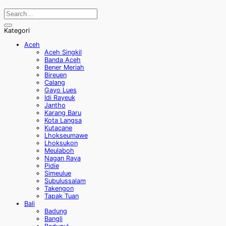
Kategori
Aceh
Aceh Singkil
Banda Aceh
Bener Meriah
Bireuen
Calang
Gayo Lues
Idi Rayeuk
Jantho
Karang Baru
Kota Langsa
Kutacane
Lhokseumawe
Lhoksukon
Meulaboh
Nagan Raya
Pidie
Simeulue
Subulussalam
Takengon
Tapak Tuan
Bali
Badung
Bangli