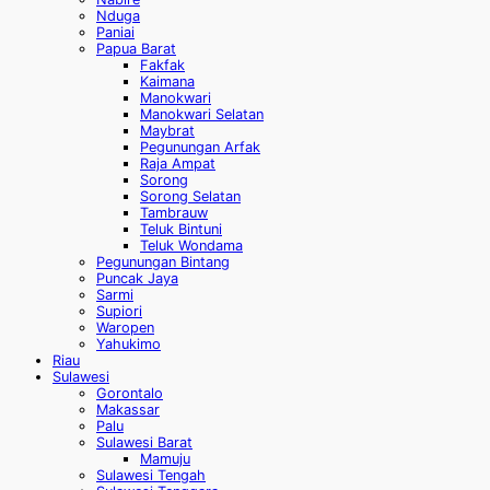
Nduga
Paniai
Papua Barat
Fakfak
Kaimana
Manokwari
Manokwari Selatan
Maybrat
Pegunungan Arfak
Raja Ampat
Sorong
Sorong Selatan
Tambrauw
Teluk Bintuni
Teluk Wondama
Pegunungan Bintang
Puncak Jaya
Sarmi
Supiori
Waropen
Yahukimo
Riau
Sulawesi
Gorontalo
Makassar
Palu
Sulawesi Barat
Mamuju
Sulawesi Tengah