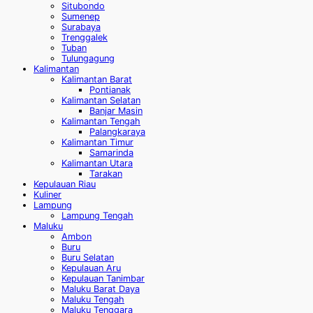
Situbondo
Sumenep
Surabaya
Trenggalek
Tuban
Tulungagung
Kalimantan
Kalimantan Barat
Pontianak
Kalimantan Selatan
Banjar Masin
Kalimantan Tengah
Palangkaraya
Kalimantan Timur
Samarinda
Kalimantan Utara
Tarakan
Kepulauan Riau
Kuliner
Lampung
Lampung Tengah
Maluku
Ambon
Buru
Buru Selatan
Kepulauan Aru
Kepulauan Tanimbar
Maluku Barat Daya
Maluku Tengah
Maluku Tenggara