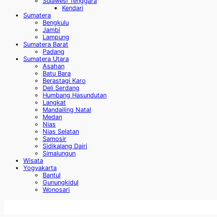
Sulawesi Tenggara
Kendari
Sumatera
Bengkulu
Jambi
Lampung
Sumatera Barat
Padang
Sumatera Utara
Asahan
Batu Bara
Berastagi Karo
Deli Serdang
Humbang Hasundutan
Langkat
Mandailing Natal
Medan
Nias
Nias Selatan
Samosir
Sidikalang Dairi
Simalungun
Wisata
Yogyakarta
Bantul
Gunungkidul
Wonosari