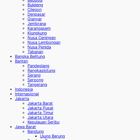
Bedugul
Buleleng
Cilegon
Denpasar
Gianyar
Jembrana
Karangasem
Klungkung
Nusa Ceningan
Nusa Lembongan
Nusa Penida
Tabanan
Bangka Belitung
Banten
Pandeglang
Rangkasbitung
Serang
Serpong
Tangerang
Indonesia
Internasional
Jakarta
Jakarta Barat
Jakarta Pusat
Jakarta Timur
Jakarta Utara
Kepulauan Seribu
Jawa Barat
Bandung
Ujung Berung