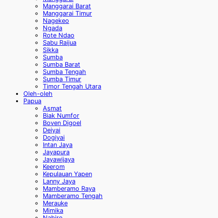
Manggarai Barat
Manggarai Timur
Nagekeo
Ngada
Rote Ndao
Sabu Raijua
Sikka
Sumba
Sumba Barat
Sumba Tengah
Sumba Timur
Timor Tengah Utara
Oleh-oleh
Papua
Asmat
Biak Numfor
Boven Digoel
Deiyai
Dogiyai
Intan Jaya
Jayapura
Jayawijaya
Keerom
Kepulauan Yapen
Lanny Jaya
Mamberamo Raya
Mamberamo Tengah
Merauke
Mimika
Nabire