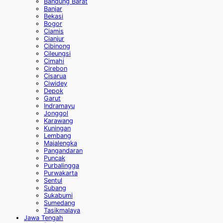
Bandung Barat
Banjar
Bekasi
Bogor
Ciamis
Cianjur
Cibinong
Cileungsi
Cimahi
Cirebon
Cisarua
Ciwidey
Depok
Garut
Indramayu
Jonggol
Karawang
Kuningan
Lembang
Majalengka
Pangandaran
Puncak
Purbalingga
Purwakarta
Sentul
Subang
Sukabumi
Sumedang
Tasikmalaya
Jawa Tengah