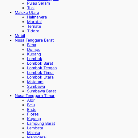
Pulau Seram
Tual
Maluku Utara
Halmahera
Morotai
Ternate
Tidore
Mobil
Nusa Tenggara Barat
Bima
Dompu
Kupang
Lombok
Lombok Barat
Lombok Tengah
Lombok Timur
Lombok Utara
Mataram
Sumbawa
Sumbawa Barat
Nusa Tenggara Timur
Alor
Belu
Ende
Flores
Kupang
Lampung Barat
Lembata
Malaka
Manggarai