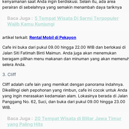
kenyamanan saat Anda ingin berdiskusi. Selain itu, ada area
perairan di sebelahnya yang semakin menambah daya tariknya
Baca Juga :
5 Tempat Wisata Di Sarmi Terpopuler
Wajib Kamu Kunjungi
artikel terkait:
Rental Mobil di Pekayon
Cafe ini buka dari pukul 09.00 hingga 22.00 WIB dan berlokasi di
Jalan Siti Fatimah Binti Maimun. Anda juga akan menemukan
beragam pilihan menu makanan dan minuman yang akan memenuh
selera Anda.
3. Cliff
Cliff adalah cafe lain yang memikat dengan panorama indahnya.
Dikelilingi oleh pepohonan yang rimbun, cafe ini cocok untuk Anda
yang ingin merasakan kedamaian alam. Lokasinya berada di Jalan
Panggang No. 62, Suci, dan buka dari pukul 09.00 hingga 23.00
WIB.
Baca Juga :
20 Tempat Wisata di Blitar Jawa Timur
yang Paling Hits