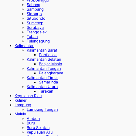
Probolinggo
Sabang
Sampang
Sidoarjo
Situbondo
Sumenep
Surabaya
Trenggalek
Tuban
Tulungagung
Kalimantan
Kalimantan Barat
Pontianak
Kalimantan Selatan
Banjar Masin
Kalimantan Tengah
Palangkaraya
Kalimantan Timur
Samarinda
Kalimantan Utara
Tarakan
Kepulauan Riau
Kuliner
Lampung
Lampung Tengah
Maluku
Ambon
Buru
Buru Selatan
Kepulauan Aru