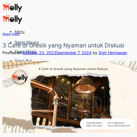
Skip
to
content
Menu
Wisata
,
Gresik
Paket Wisata
3 Cafe di Gresik yang Nyaman untuk Diskusi
Sewa Mobil
Posted on
Oktober 23, 2023
September 7, 2024
by
Sigit Hermawan
Sewa Bus
Sewa Elf
Sewa Hiace
Hubungi
Hubungi