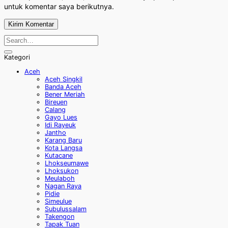
untuk komentar saya berikutnya.
Kategori
Aceh
Aceh Singkil
Banda Aceh
Bener Meriah
Bireuen
Calang
Gayo Lues
Idi Rayeuk
Jantho
Karang Baru
Kota Langsa
Kutacane
Lhokseumawe
Lhoksukon
Meulaboh
Nagan Raya
Pidie
Simeulue
Subulussalam
Takengon
Tapak Tuan