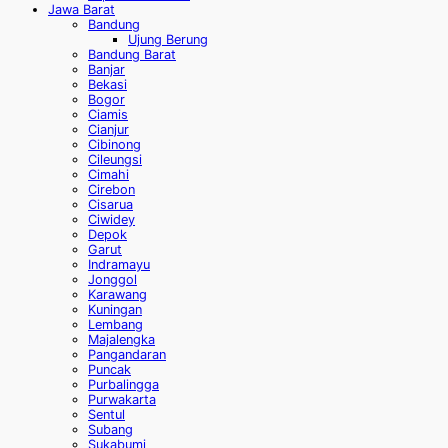
Jawa Barat
Bandung
Ujung Berung
Bandung Barat
Banjar
Bekasi
Bogor
Ciamis
Cianjur
Cibinong
Cileungsi
Cimahi
Cirebon
Cisarua
Ciwidey
Depok
Garut
Indramayu
Jonggol
Karawang
Kuningan
Lembang
Majalengka
Pangandaran
Puncak
Purbalingga
Purwakarta
Sentul
Subang
Sukabumi