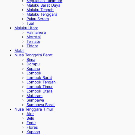
Kepulauan Tanimbar
Maluku Barat Daya
Maluku Tengah
Maluku Tenggara
Pulau Seram
Tual
Maluku Utara
Halmahera
Morotai
Ternate
Tidore
Mobil
Nusa Tenggara Barat
Bima
Dompu
Kupang
Lombok
Lombok Barat
Lombok Tengah
Lombok Timur
Lombok Utara
Mataram
Sumbawa
Sumbawa Barat
Nusa Tenggara Timur
Alor
Belu
Ende
Flores
Kupang