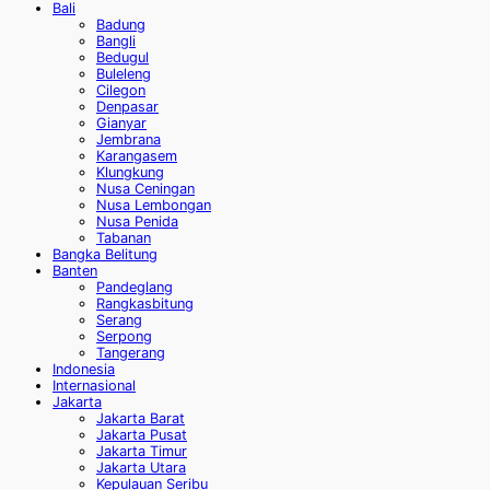
Bali
Badung
Bangli
Bedugul
Buleleng
Cilegon
Denpasar
Gianyar
Jembrana
Karangasem
Klungkung
Nusa Ceningan
Nusa Lembongan
Nusa Penida
Tabanan
Bangka Belitung
Banten
Pandeglang
Rangkasbitung
Serang
Serpong
Tangerang
Indonesia
Internasional
Jakarta
Jakarta Barat
Jakarta Pusat
Jakarta Timur
Jakarta Utara
Kepulauan Seribu