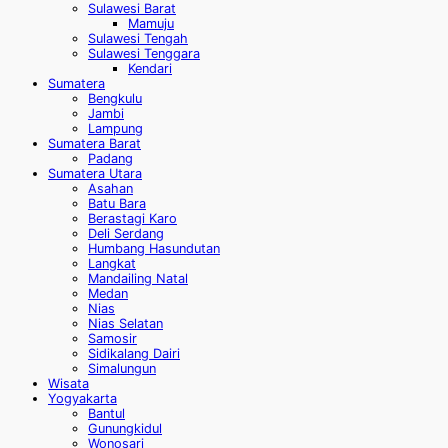
Sulawesi Barat
Mamuju
Sulawesi Tengah
Sulawesi Tenggara
Kendari
Sumatera
Bengkulu
Jambi
Lampung
Sumatera Barat
Padang
Sumatera Utara
Asahan
Batu Bara
Berastagi Karo
Deli Serdang
Humbang Hasundutan
Langkat
Mandailing Natal
Medan
Nias
Nias Selatan
Samosir
Sidikalang Dairi
Simalungun
Wisata
Yogyakarta
Bantul
Gunungkidul
Wonosari