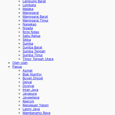
Lampung Barat
Lembata
Malaka
Manggarai
Manggarai Barat
Manggarai Timur
Nagekeo
Ngada
Rote Ndao
Sabu Raijua
Sikka
Sumba
Sumba Barat
Sumba Tengah
Sumba Timur
Timor Tengah Utara
Oleh-oleh
Papua
Asmat
Biak Numfor
Boven Digoel
Deiyai
Dogiyai
Intan Jaya
Jayapura
Jayawijaya
Keerom
Kepulauan Yapen
Lanny Jaya
Mamberamo Raya