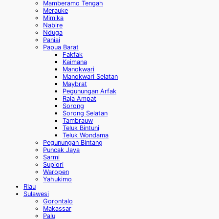
Mamberamo Tengah
Merauke
Mimika
Nabire
Nduga
Paniai
Papua Barat
Fakfak
Kaimana
Manokwari
Manokwari Selatan
Maybrat
Pegunungan Arfak
Raja Ampat
Sorong
Sorong Selatan
Tambrauw
Teluk Bintuni
Teluk Wondama
Pegunungan Bintang
Puncak Jaya
Sarmi
Supiori
Waropen
Yahukimo
Riau
Sulawesi
Gorontalo
Makassar
Palu