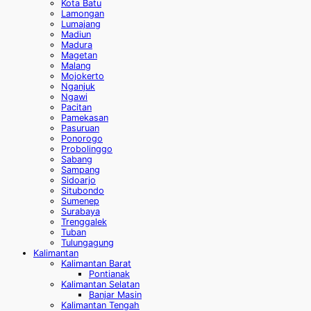
Kota Batu
Lamongan
Lumajang
Madiun
Madura
Magetan
Malang
Mojokerto
Nganjuk
Ngawi
Pacitan
Pamekasan
Pasuruan
Ponorogo
Probolinggo
Sabang
Sampang
Sidoarjo
Situbondo
Sumenep
Surabaya
Trenggalek
Tuban
Tulungagung
Kalimantan
Kalimantan Barat
Pontianak
Kalimantan Selatan
Banjar Masin
Kalimantan Tengah