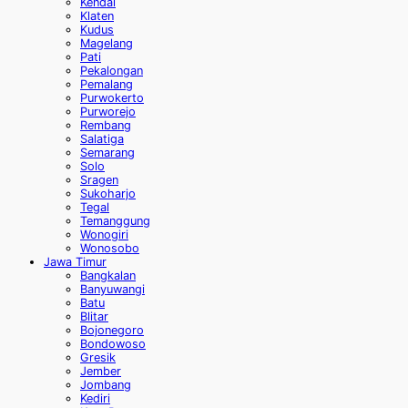
Kendal
Klaten
Kudus
Magelang
Pati
Pekalongan
Pemalang
Purwokerto
Purworejo
Rembang
Salatiga
Semarang
Solo
Sragen
Sukoharjo
Tegal
Temanggung
Wonogiri
Wonosobo
Jawa Timur
Bangkalan
Banyuwangi
Batu
Blitar
Bojonegoro
Bondowoso
Gresik
Jember
Jombang
Kediri