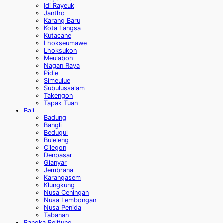
Idi Rayeuk
Jantho
Karang Baru
Kota Langsa
Kutacane
Lhokseumawe
Lhoksukon
Meulaboh
Nagan Raya
Pidie
Simeulue
Subulussalam
Takengon
Tapak Tuan
Bali
Badung
Bangli
Bedugul
Buleleng
Cilegon
Denpasar
Gianyar
Jembrana
Karangasem
Klungkung
Nusa Ceningan
Nusa Lembongan
Nusa Penida
Tabanan
Bangka Belitung