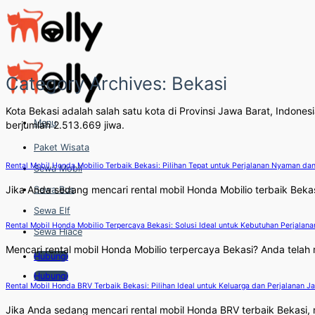
Skip
to
content
Category Archives:
Bekasi
Kota Bekasi adalah salah satu kota di Provinsi Jawa Barat, Indone
Menu
berjumlah 2.513.669 jiwa.
Paket Wisata
Rental Mobil Honda Mobilio Terbaik Bekasi: Pilihan Tepat untuk Perjalanan Nyaman dan
Sewa Mobil
Jika Anda sedang mencari rental mobil Honda Mobilio terbaik Bekasi
Sewa Bus
Sewa Elf
Rental Mobil Honda Mobilio Terpercaya Bekasi: Solusi Ideal untuk Kebutuhan Perjalan
Sewa Hiace
Mencari rental mobil Honda Mobilio terpercaya Bekasi? Anda telah me
Hubungi
Hubungi
Rental Mobil Honda BRV Terbaik Bekasi: Pilihan Ideal untuk Keluarga dan Perjalanan J
Jika Anda sedang mencari rental mobil Honda BRV terbaik Bekasi, 