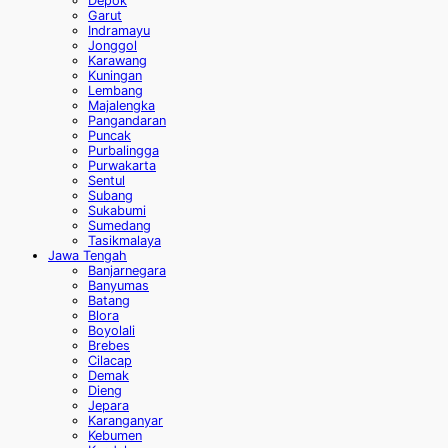
Depok
Garut
Indramayu
Jonggol
Karawang
Kuningan
Lembang
Majalengka
Pangandaran
Puncak
Purbalingga
Purwakarta
Sentul
Subang
Sukabumi
Sumedang
Tasikmalaya
Jawa Tengah
Banjarnegara
Banyumas
Batang
Blora
Boyolali
Brebes
Cilacap
Demak
Dieng
Jepara
Karanganyar
Kebumen