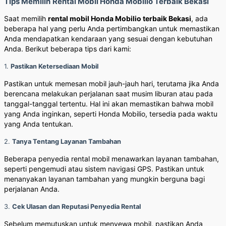
Tips Memilih
Rental Mobil Honda Mobilio Terbaik Bekasi
Saat memilih
rental mobil Honda Mobilio terbaik Bekasi
, ada
beberapa hal yang perlu Anda pertimbangkan untuk memastikan
Anda mendapatkan kendaraan yang sesuai dengan kebutuhan
Anda. Berikut beberapa tips dari kami:
1.
Pastikan Ketersediaan Mobil
Pastikan untuk memesan mobil jauh-jauh hari, terutama jika Anda
berencana melakukan perjalanan saat musim liburan atau pada
tanggal-tanggal tertentu. Hal ini akan memastikan bahwa mobil
yang Anda inginkan, seperti Honda Mobilio, tersedia pada waktu
yang Anda tentukan.
2.
Tanya Tentang Layanan Tambahan
Beberapa penyedia rental mobil menawarkan layanan tambahan,
seperti pengemudi atau sistem navigasi GPS. Pastikan untuk
menanyakan layanan tambahan yang mungkin berguna bagi
perjalanan Anda.
3.
Cek Ulasan dan Reputasi Penyedia Rental
Sebelum memutuskan untuk menyewa mobil, pastikan Anda