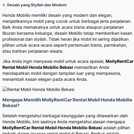
4.
Desain yang Stylish dan Modern
Honda Mobilio memiliki desain yang modern dan elegan,
menjadikannya mobil yang cocok untuk berbagai jenis perjalanan.
Baik Anda memakainya untuk acara bisnis ataupun perjalanan
liburan bersama keluarga, desain Mobilio tetap memberikan kesan
profesional dan stylish. Tidak heran jika mobil ini sering dijadikan
pilihan untuk acara-acara seperti pertemuan bisnis, pernikahan,
atau bahkan perjalanan wisata.
Jika Anda ingin menyewa mobil untuk acara spesial,
MollyRentCar
Rental Mobil Honda Mobilio Bekasi
memastikan Anda
mendapatkan mobil dengan tampilan luar yang mempesona,
menambah kesan elegan pada acara Anda.
Mengapa Memilih MollyRentCar Rental Mobil Honda Mobilio
Bekasi?
Setelah mengetahui berbagai keunggulan yang ditawarkan oleh
Honda Mobilio, kini saatnya Anda mengetahui alasan mengapa
MollyRentCar Rental Mobil Honda Mobilio Bekasi
adalah pilihan
terbaik dalam layanan rental mobil di Bekasi. Berikut adalah