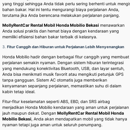
yang tinggi sehingga Anda tidak perlu sering berhenti untuk mengi
bahan bakar. Hal ini tentu mengurangi biaya perjalanan Anda,
terutama jika Anda berencana melakukan perjalanan panjang.
MollyRentCar Rental Mobil Honda Mobilio Bekasi
menawarkan
Anda solusi praktis dan hemat biaya dengan kendaraan yang
memiliki efisiensi bahan bakar terbaik di kelasnya.
3.
Fitur Canggih dan Hiburan untuk Perjalanan Lebih Menyenangkan
Honda Mobilio hadir dengan berbagai fitur canggih yang membuat
perjalanan semakin nyaman. Dengan sistem hiburan terintegrasi
yang mendukung konektivitas Bluetooth, USB, dan layar sentuh,
Anda bisa menikmati musik favorit atau mengikuti petunjuk GPS
tanpa gangguan. Sistem AC otomatis juga memberikan
kenyamanan sepanjang perjalanan, memastikan suhu di dalam
kabin tetap ideal.
Fitur-fitur keselamatan seperti ABS, EBD, dan SRS airbag
menjadikan Honda Mobilio kendaraan yang aman untuk perjalanan
jauh maupun dekat. Dengan
MollyRentCar Rental Mobil Honda
Mobilio Bekasi
, Anda akan mendapatkan mobil yang tidak hanya
nyaman tetapi juga aman untuk seluruh penumpang.