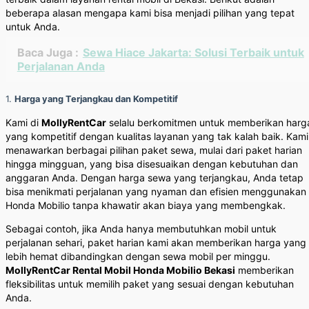
beberapa alasan mengapa kami bisa menjadi pilihan yang tepat
untuk Anda.
Baca Juga :
Sewa Hiace Jakarta: Solusi Terbaik untuk
Perjalanan Anda
1.
Harga yang Terjangkau dan Kompetitif
Kami di
MollyRentCar
selalu berkomitmen untuk memberikan harg
yang kompetitif dengan kualitas layanan yang tak kalah baik. Kami
menawarkan berbagai pilihan paket sewa, mulai dari paket harian
hingga mingguan, yang bisa disesuaikan dengan kebutuhan dan
anggaran Anda. Dengan harga sewa yang terjangkau, Anda tetap
bisa menikmati perjalanan yang nyaman dan efisien menggunakan
Honda Mobilio tanpa khawatir akan biaya yang membengkak.
Sebagai contoh, jika Anda hanya membutuhkan mobil untuk
perjalanan sehari, paket harian kami akan memberikan harga yang
lebih hemat dibandingkan dengan sewa mobil per minggu.
MollyRentCar Rental Mobil Honda Mobilio Bekasi
memberikan
fleksibilitas untuk memilih paket yang sesuai dengan kebutuhan
Anda.