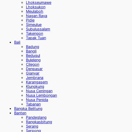
Lhokseumawe
Lhoksukon
Meulaboh
Nagan Raya
Pidie
Simeulue
Subulussalam
Takengon
Tapak Tuan
Bali
Badung
Bangli
Bedugul
Buleleng
Cilegon
Denpasar
Gianyar
Jembrana
Karangasem
Klungkung
Nusa Ceningan
Nusa Lembongan
Nusa Penida
Tabanan
Bangka Belitung
Banten
Pandeglang
Rangkasbitung
Serang
Serpong