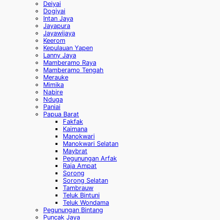
Deiyai
Dogiyai
Intan Jaya
Jayapura
Jayawijaya
Keerom
Kepulauan Yapen
Lanny Jaya
Mamberamo Raya
Mamberamo Tengah
Merauke
Mimika
Nabire
Nduga
Paniai
Papua Barat
Fakfak
Kaimana
Manokwari
Manokwari Selatan
Maybrat
Pegunungan Arfak
Raja Ampat
Sorong
Sorong Selatan
Tambrauw
Teluk Bintuni
Teluk Wondama
Pegunungan Bintang
Puncak Jaya