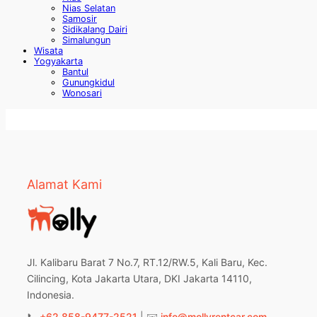
Nias Selatan
Samosir
Sidikalang Dairi
Simalungun
Wisata
Yogyakarta
Bantul
Gunungkidul
Wonosari
Alamat Kami
Jl. Kalibaru Barat 7 No.7, RT.12/RW.5, Kali Baru, Kec.
Cilincing, Kota Jakarta Utara, DKI Jakarta 14110,
Indonesia.
📞
+62 858-9477-2521
| ✉️
info@mollyrentcar.com