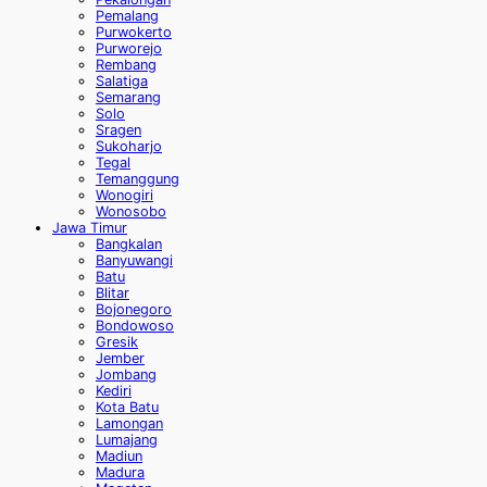
Pemalang
Purwokerto
Purworejo
Rembang
Salatiga
Semarang
Solo
Sragen
Sukoharjo
Tegal
Temanggung
Wonogiri
Wonosobo
Jawa Timur
Bangkalan
Banyuwangi
Batu
Blitar
Bojonegoro
Bondowoso
Gresik
Jember
Jombang
Kediri
Kota Batu
Lamongan
Lumajang
Madiun
Madura