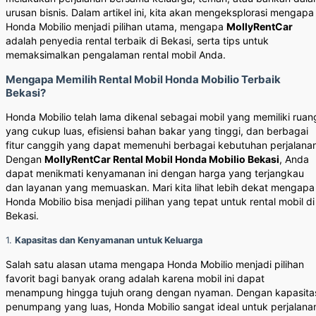
urusan bisnis. Dalam artikel ini, kita akan mengeksplorasi mengapa
Honda Mobilio menjadi pilihan utama, mengapa
MollyRentCar
adalah penyedia rental terbaik di Bekasi, serta tips untuk
memaksimalkan pengalaman rental mobil Anda.
Mengapa Memilih Rental Mobil Honda Mobilio Terbaik
Bekasi?
Honda Mobilio telah lama dikenal sebagai mobil yang memiliki ruan
yang cukup luas, efisiensi bahan bakar yang tinggi, dan berbagai
fitur canggih yang dapat memenuhi berbagai kebutuhan perjalana
Dengan
MollyRentCar Rental Mobil Honda Mobilio Bekasi
, Anda
dapat menikmati kenyamanan ini dengan harga yang terjangkau
dan layanan yang memuaskan. Mari kita lihat lebih dekat mengapa
Honda Mobilio bisa menjadi pilihan yang tepat untuk rental mobil di
Bekasi.
1.
Kapasitas dan Kenyamanan untuk Keluarga
Salah satu alasan utama mengapa Honda Mobilio menjadi pilihan
favorit bagi banyak orang adalah karena mobil ini dapat
menampung hingga tujuh orang dengan nyaman. Dengan kapasita
penumpang yang luas, Honda Mobilio sangat ideal untuk perjalana