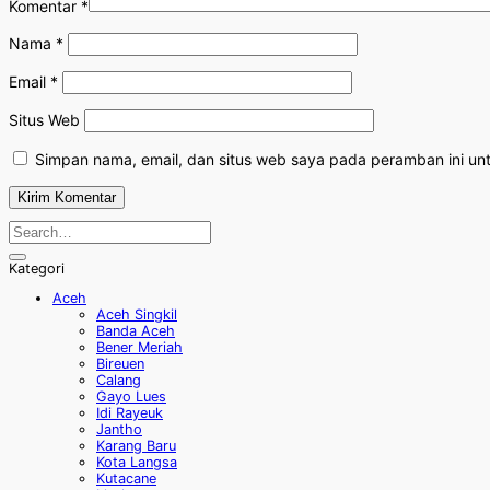
Komentar
*
Nama
*
Email
*
Situs Web
Simpan nama, email, dan situs web saya pada peramban ini un
Kategori
Aceh
Aceh Singkil
Banda Aceh
Bener Meriah
Bireuen
Calang
Gayo Lues
Idi Rayeuk
Jantho
Karang Baru
Kota Langsa
Kutacane