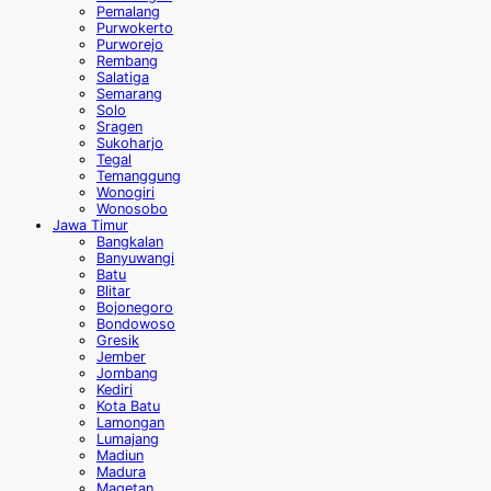
Pemalang
Purwokerto
Purworejo
Rembang
Salatiga
Semarang
Solo
Sragen
Sukoharjo
Tegal
Temanggung
Wonogiri
Wonosobo
Jawa Timur
Bangkalan
Banyuwangi
Batu
Blitar
Bojonegoro
Bondowoso
Gresik
Jember
Jombang
Kediri
Kota Batu
Lamongan
Lumajang
Madiun
Madura
Magetan