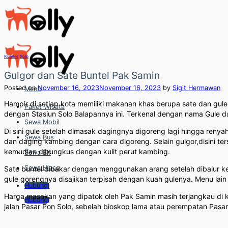
Skip
to
content
Kuliner
,
Solo
Gulgor dan Sate Buntel Pak Samin
Posted on
November 16, 2023
November 16, 2023
by
Sigit Hermawan
Menu
Hampir di setiap kota memiliki makanan khas berupa sate dan gul
Paket Wisata
dengan Stasiun Solo Balapannya ini. Terkenal dengan nama Gule da
Sewa Mobil
Di sini gule setelah dimasak dagingnya digoreng lagi hingga reny
Sewa Bus
dan daging kambing dengan cara digoreng. Selain gulgor,disini terse
kemudian dibungkus dengan kulit perut kambing.
Sewa Elf
Sewa Hiace
Sate buntel dibakar dengan menggunakan arang setelah dibalur ke
gule gorengnya disajikan terpisah dengan kuah gulenya. Menu lai
Hubungi
Harga masakan yang dipatok oleh Pak Samin masih terjangkau di ka
Hubungi
jalan Pasar Pon Solo, sebelah bioskop lama atau perempatan Pasar 