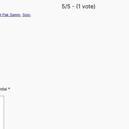
5/5 - (1 vote)
l Pak Samin
,
Solo
.
ndai
*