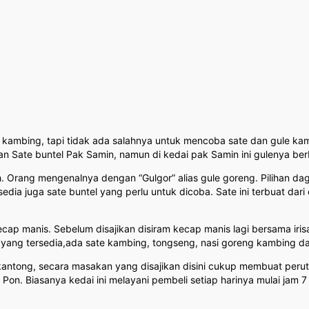
e kambing, tapi tidak ada salahnya untuk mencoba sate dan gule k
n Sate buntel Pak Samin, namun di kedai pak Samin ini gulenya berb
ah. Orang mengenalnya dengan “Gulgor” alias gule goreng. Pilihan d
dia juga sate buntel yang perlu untuk dicoba. Sate ini terbuat dari 
cap manis. Sebelum disajikan disiram kecap manis lagi bersama ir
n yang tersedia,ada sate kambing, tongseng, nasi goreng kambing 
ntong, secara masakan yang disajikan disini cukup membuat perut m
Pon. Biasanya kedai ini melayani pembeli setiap harinya mulai jam 7