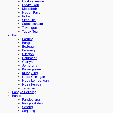
Lhokseumawe
Lhoksukon
Meulaboh
Nagan Raya
Pidie
Simeulue
Subulussalam
Takengon
Tapak Tuan
Bali
Badung
Bangli
Bedugul
Buleleng
Cilegon
Denpasar
Gianyar
Jembrana
Karangasem
Klungkung
Nusa Ceningan
Nusa Lembongan
Nusa Penida
Tabanan
Bangka Belitung
Banten
Pandeglang
Rangkasbitung
Serang
Serpong