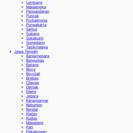
Lembang
Majalengka
Pangandaran
Puncak
Purbalingga
Purwakarta
Sentul
Subang
Sukabumi
Sumedang
Tasikmalaya
Jawa Tengah
Banjarnegara
Banyumas
Batang
Blora
Boyolali
Brebes
Cilacap
Demak
Dieng
Jepara
Karanganyar
Kebumen
Kendal
Klaten
Kudus
Magelang
Pati
Pekalongan