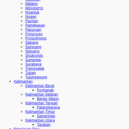
Malang
Mojokerto
Nganjuk
Ngawi
Pacitan
Pamekasan
Pasuruan
Ponorogo
Probolinggo
Sabang
Sampang
Sidoarjo
Situbondo
Sumenep
Surabaya
Trenggalek
Tuban
Tulungagung
Kalimantan
Kalimantan Barat
Pontianak
Kalimantan Selatan
Banjar Masin
Kalimantan Tengah
Palangkaraya
Kalimantan Timur
Samarinda
Kalimantan Utara
Tarakan
Kepulauan Riau