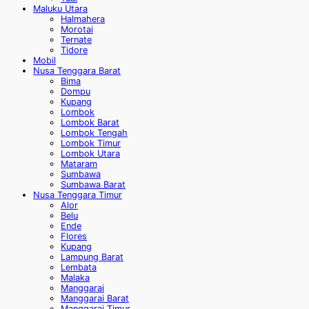
Maluku Utara
Halmahera
Morotai
Ternate
Tidore
Mobil
Nusa Tenggara Barat
Bima
Dompu
Kupang
Lombok
Lombok Barat
Lombok Tengah
Lombok Timur
Lombok Utara
Mataram
Sumbawa
Sumbawa Barat
Nusa Tenggara Timur
Alor
Belu
Ende
Flores
Kupang
Lampung Barat
Lembata
Malaka
Manggarai
Manggarai Barat
Manggarai Timur