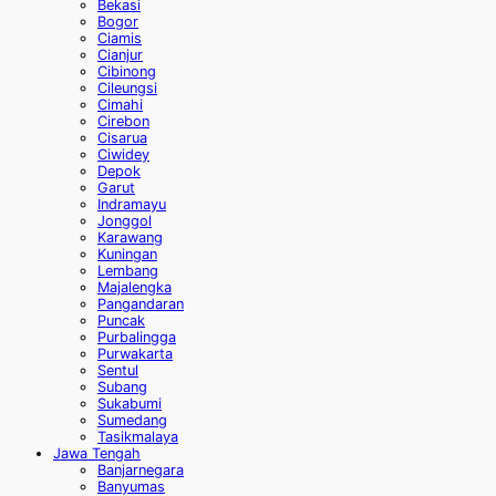
Bekasi
Bogor
Ciamis
Cianjur
Cibinong
Cileungsi
Cimahi
Cirebon
Cisarua
Ciwidey
Depok
Garut
Indramayu
Jonggol
Karawang
Kuningan
Lembang
Majalengka
Pangandaran
Puncak
Purbalingga
Purwakarta
Sentul
Subang
Sukabumi
Sumedang
Tasikmalaya
Jawa Tengah
Banjarnegara
Banyumas