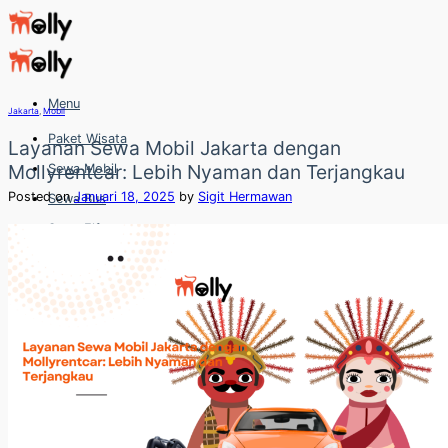
Skip
to
content
Menu
Jakarta
,
Mobil
Paket Wisata
Layanan Sewa Mobil Jakarta dengan
Mollyrentcar: Lebih Nyaman dan Terjangkau
Sewa Mobil
Posted on
Januari 18, 2025
by
Sigit Hermawan
Sewa Bus
Sewa Elf
Sewa Hiace
Hubungi
Hubungi