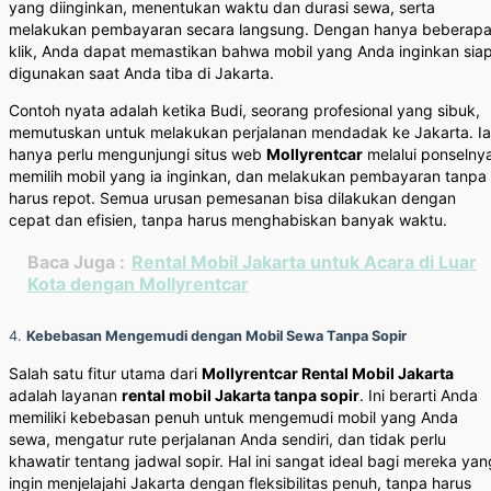
yang diinginkan, menentukan waktu dan durasi sewa, serta
melakukan pembayaran secara langsung. Dengan hanya beberap
klik, Anda dapat memastikan bahwa mobil yang Anda inginkan sia
digunakan saat Anda tiba di Jakarta.
Contoh nyata adalah ketika Budi, seorang profesional yang sibuk,
memutuskan untuk melakukan perjalanan mendadak ke Jakarta. Ia
hanya perlu mengunjungi situs web
Mollyrentcar
melalui ponselny
memilih mobil yang ia inginkan, dan melakukan pembayaran tanpa
harus repot. Semua urusan pemesanan bisa dilakukan dengan
cepat dan efisien, tanpa harus menghabiskan banyak waktu.
Baca Juga :
Rental Mobil Jakarta untuk Acara di Luar
Kota dengan Mollyrentcar
4.
Kebebasan Mengemudi dengan Mobil Sewa Tanpa Sopir
Salah satu fitur utama dari
Mollyrentcar Rental Mobil Jakarta
adalah layanan
rental mobil Jakarta tanpa sopir
. Ini berarti Anda
memiliki kebebasan penuh untuk mengemudi mobil yang Anda
sewa, mengatur rute perjalanan Anda sendiri, dan tidak perlu
khawatir tentang jadwal sopir. Hal ini sangat ideal bagi mereka yan
ingin menjelajahi Jakarta dengan fleksibilitas penuh, tanpa harus