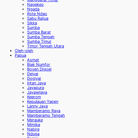
Nagekeo
Ngada
Rote Ndao
Sabu Raijua
Sikka
Sumba
Sumba Barat
Sumba Tengah
Sumba Timur
Timor Tengah Utara
Oleh-oleh
Papua
Asmat
Biak Numfor
Boven Digoel
Deiyai
Dogiyai
Intan Jaya
Jayapura
Jayawijaya
Keerom
Kepulauan Yapen
Lanny Jaya
Mamberamo Raya
Mamberamo Tengah
Merauke
Mimika
Nabire
Nduga