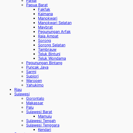
Paniai
Papua Barat
Fakfak
Kaimana
Manokwari
Manokwari Selatan
Maybrat
Pegunungan Arfak
Raja Ampat
Sorong
Sorong Selatan
Tambrauw
Teluk Bintuni
Teluk Wondama
Pegunungan Bintang
Puncak Jaya
Sarmi
Supiori
Waropen
Yahukimo
Riau
Sulawesi
Gorontalo
Makassar
Palu
Sulawesi Barat
Mamuju
Sulawesi Tengah
Sulawesi Tenggara
Kendari