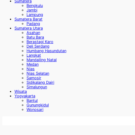
Sumatera
Bengkulu
Jambi
Lampung
Sumatera Barat
Padang
Sumatera Utara
Asahan
Batu Bara
Berastagi Karo
Deli Serdang
Humbang Hasundutan
Langkat
Mandailing Natal
Medan
Nias
Nias Selatan
Samosir
Sidikalang Dairi
Simalungun
Wisata
Yogyakarta
Bantul
Gunungkidul
Wonosari