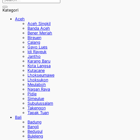
Kategori
Aceh
Aceh Singkil
Banda Aceh
Bener Meriah
Bireuen
Calang
Gayo Lues
Idi Rayeuk
Jantho
Karang Baru
Kota Langsa
Kutacane
Lhokseumawe
Lhoksukon
Meulaboh
Nagan Raya
Pidie
Simeulue
Subulussalam
Takengon
Tapak Tuan
Bali
Badung
Bangli
Bedugul
Buleleng