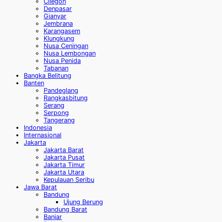
Cilegon
Denpasar
Gianyar
Jembrana
Karangasem
Klungkung
Nusa Ceningan
Nusa Lembongan
Nusa Penida
Tabanan
Bangka Belitung
Banten
Pandeglang
Rangkasbitung
Serang
Serpong
Tangerang
Indonesia
Internasional
Jakarta
Jakarta Barat
Jakarta Pusat
Jakarta Timur
Jakarta Utara
Kepulauan Seribu
Jawa Barat
Bandung
Ujung Berung
Bandung Barat
Banjar