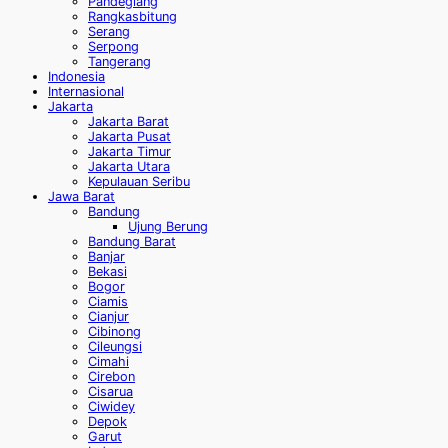
Pandeglang
Rangkasbitung
Serang
Serpong
Tangerang
Indonesia
Internasional
Jakarta
Jakarta Barat
Jakarta Pusat
Jakarta Timur
Jakarta Utara
Kepulauan Seribu
Jawa Barat
Bandung
Ujung Berung
Bandung Barat
Banjar
Bekasi
Bogor
Ciamis
Cianjur
Cibinong
Cileungsi
Cimahi
Cirebon
Cisarua
Ciwidey
Depok
Garut