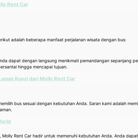
ly Rent Car
erikut adalah beberapa manfaat perjalanan wisata dengan bus:
 Anda dapat dengan langsung menikmati pemandangan sepanjang per
 bersantai hingga mencapai tujuan.
Lepas Kunci dari Molly Rent Car
ilih bus sesuai dengan kebutuhan Anda. Saran kami adalah memili
yaman.
World
, Molly Rent Car hadir untuk memenuhi kebutuhan Anda. Anda dapa