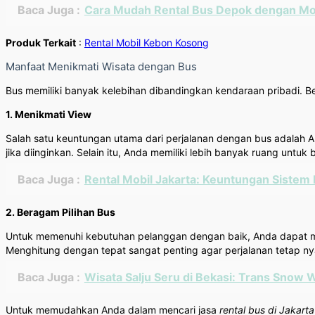
Baca Juga :
Cara Mudah Rental Bus Depok dengan Mol
Produk Terkait
:
Rental Mobil Kebon Kosong
Manfaat Menikmati Wisata dengan Bus
Bus memiliki banyak kelebihan dibandingkan kendaraan pribadi. B
1. Menikmati View
Salah satu keuntungan utama dari perjalanan dengan bus adalah
jika diinginkan. Selain itu, Anda memiliki lebih banyak ruang untuk
Baca Juga :
Rental Mobil Jakarta: Keuntungan Sistem 
2. Beragam Pilihan Bus
Untuk memenuhi kebutuhan pelanggan dengan baik, Anda dapat mem
Menghitung dengan tepat sangat penting agar perjalanan tetap n
Baca Juga :
Wisata Salju Seru di Bekasi: Trans Snow 
Untuk memudahkan Anda dalam mencari jasa
rental bus di Jakarta