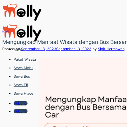
Skip
to
content
Mobil
Mengungkap Manfaat Wisata dengan Bus Bersam
Posted on
September 13, 2023
September 13, 2023
by
Sigit Hermawan
Menu
Paket Wisata
Sewa Mobil
Sewa Bus
Sewa Elf
Sewa Hiace
Hubungi
Hubungi