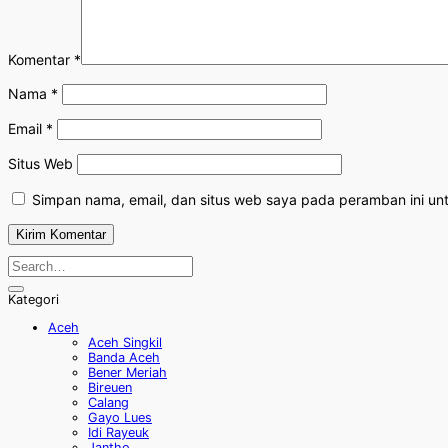
Komentar
*
Nama
*
Email
*
Situs Web
Simpan nama, email, dan situs web saya pada peramban ini un
Kategori
Aceh
Aceh Singkil
Banda Aceh
Bener Meriah
Bireuen
Calang
Gayo Lues
Idi Rayeuk
Jantho