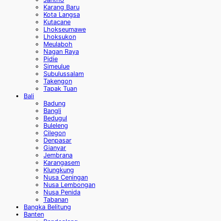
Karang Baru
Kota Langsa
Kutacane
Lhokseumawe
Lhoksukon
Meulaboh
Nagan Raya
Pidie
Simeulue
Subulussalam
Takengon
Tapak Tuan
Bali
Badung
Bangli
Bedugul
Buleleng
Cilegon
Denpasar
Gianyar
Jembrana
Karangasem
Klungkung
Nusa Ceningan
Nusa Lembongan
Nusa Penida
Tabanan
Bangka Belitung
Banten