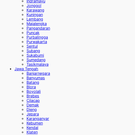
Indramayu
Jonggol
Karawang
Kuningan
Lembang
Majalengka
Pangandaran
Puncak
Purbalingga
Purwakarta
Sentul
Subang
Sukabumi
Sumedang
Tasikmalaya
Jawa Tengah
Banjarnegara
Banyumas
Batang
Blora
Boyolali
Brebes
Cilacap
Demak
Dieng
Jepara
Karanganyar
Kebumen
Kendal
Klaten