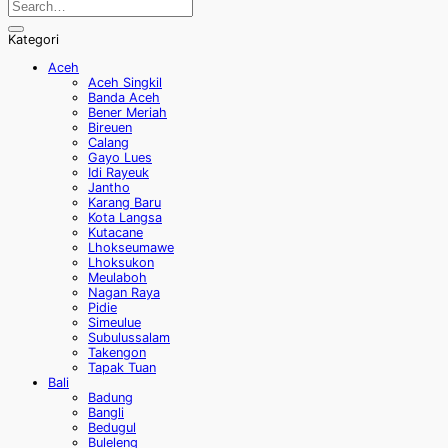
Kategori
Aceh
Aceh Singkil
Banda Aceh
Bener Meriah
Bireuen
Calang
Gayo Lues
Idi Rayeuk
Jantho
Karang Baru
Kota Langsa
Kutacane
Lhokseumawe
Lhoksukon
Meulaboh
Nagan Raya
Pidie
Simeulue
Subulussalam
Takengon
Tapak Tuan
Bali
Badung
Bangli
Bedugul
Buleleng