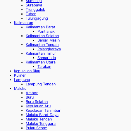
Sumenep
Surabaya
Trenggalek
Tuban
Tulungagung
Kalimantan
Kalimantan Barat
Pontianak
Kalimantan Selatan
Banjar Masin
Kalimantan Tengah
Palangkaraya
Kalimantan Timur
Samarinda
Kalimantan Utara
Tarakan
Kepulauan Riau
Kuliner
Lampung
Lampung Tengah
Maluku
Ambon
Buru
Buru Selatan
Kepulauan Aru
Kepulauan Tanimbar
Maluku Barat Daya
Maluku Tengah
Maluku Tenggara
Pulau Seram