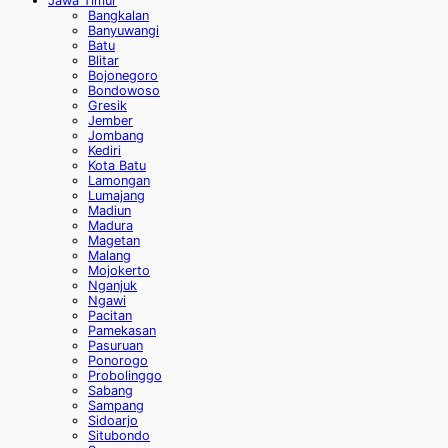
Jawa Timur
Bangkalan
Banyuwangi
Batu
Blitar
Bojonegoro
Bondowoso
Gresik
Jember
Jombang
Kediri
Kota Batu
Lamongan
Lumajang
Madiun
Madura
Magetan
Malang
Mojokerto
Nganjuk
Ngawi
Pacitan
Pamekasan
Pasuruan
Ponorogo
Probolinggo
Sabang
Sampang
Sidoarjo
Situbondo