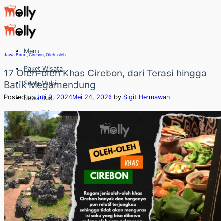
Skip
to
content
Menu
Jawa Barat
,
Cirebon
,
Oleh-oleh
Paket Wisata
17 Oleh-oleh Khas Cirebon, dari Terasi hingga
Batik Megamendung
Sewa Mobil
Posted on
Juli 9, 2024
Mei 24, 2026
by
Sigit Hermawan
Sewa Bus
Sewa Elf
Sewa Hiace
Hubungi
Hubungi