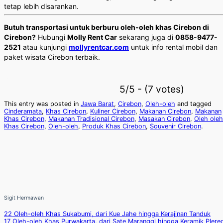
tetap lebih disarankan.
Butuh transportasi untuk berburu oleh-oleh khas Cirebon di
Cirebon?
Hubungi
Molly Rent Car
sekarang juga di
0858-9477-
2521
atau kunjungi
mollyrentcar.com
untuk info rental mobil dan
paket wisata Cirebon terbaik.
5/5 - (7 votes)
This entry was posted in
Jawa Barat
,
Cirebon
,
Oleh-oleh
and tagged
Cinderamata
,
Khas Cirebon
,
Kuliner Cirebon
,
Makanan Cirebon
,
Makanan
Khas Cirebon
,
Makanan Tradisional Cirebon
,
Masakan Cirebon
,
Oleh oleh
Khas Cirebon
,
Oleh-oleh
,
Produk Khas Cirebon
,
Souvenir Cirebon
.
Sigit Hermawan
22 Oleh-oleh Khas Sukabumi, dari Kue Jahe hingga Kerajinan Tanduk
17 Oleh-oleh Khas Purwakarta, dari Sate Maranggi hingga Keramik Plere