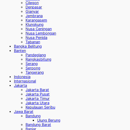
Cilegon
Denpasar
Gianyar
Jembrana
Karangasem
Klungkung
Nusa Ceningan
Nusa Lembongan
Nusa Penida
Tabanan
Bangka Belitung
Banten
Pandeglang
Rangkasbitung
Serang
Serpong
Tangerang
Indonesia
Internasional
Jakarta
Jakarta Barat
Jakarta Pusat
Jakarta Timur
Jakarta Utara
Kepulauan Seribu
Jawa Barat
Bandung
Ujung Berung
Bandung Barat
Banjar