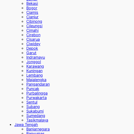
Bekasi
Bogor
Ciamis
Cianjur
Cibinong
Cileungsi
Cimahi
Cirebon
Cisarua
Ciwidey
Depok
Garut
Indramayu
Jonggol
Karawang
Kuningan
Lembang
Majalengka
Pangandaran
Puncak
Purbalingga
Purwakarta
Sentul
Subang
Sukabumi
Sumedang
Tasikmalaya
Jawa Tengah
Banjarnegara
Banyumas