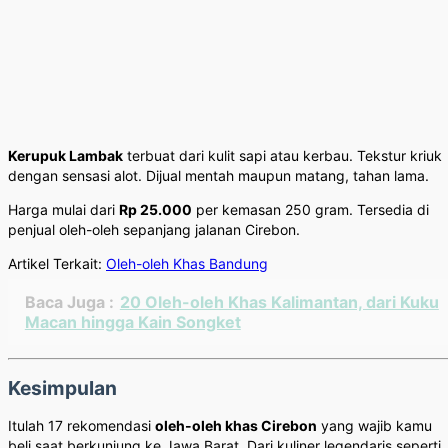
Kerupuk Lambak
terbuat dari kulit sapi atau kerbau. Tekstur kriuk
dengan sensasi alot. Dijual mentah maupun matang, tahan lama.
Harga mulai dari
Rp 25.000
per kemasan 250 gram. Tersedia di
penjual oleh-oleh sepanjang jalanan Cirebon.
Artikel Terkait:
Oleh-oleh Khas Bandung
Baca Juga :
20 Oleh-oleh Khas Kalimantan, dari Kuku
Macan hingga Kain Songket
Kesimpulan
Itulah 17 rekomendasi
oleh-oleh khas Cirebon
yang wajib kamu
beli saat berkunjung ke Jawa Barat. Dari kuliner legendaris seperti