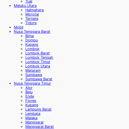
Tual
Maluku Utara
Halmahera
Morotai
Ternate
Tidore
Mobil
Nusa Tenggara Barat
Bima
Dompu
Kupang
Lombok
Lombok Barat
Lombok Tengah
Lombok Timur
Lombok Utara
Mataram
Sumbawa
Sumbawa Barat
Nusa Tenggara Timur
Alor
Belu
Ende
Flores
Kupang
Lampung Barat
Lembata
Malaka
Manggarai
Manggarai Barat