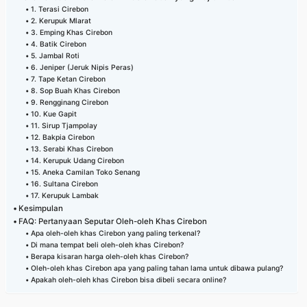
1. Terasi Cirebon
2. Kerupuk Mlarat
3. Emping Khas Cirebon
4. Batik Cirebon
5. Jambal Roti
6. Jeniper (Jeruk Nipis Peras)
7. Tape Ketan Cirebon
8. Sop Buah Khas Cirebon
9. Rengginang Cirebon
10. Kue Gapit
11. Sirup Tjampolay
12. Bakpia Cirebon
13. Serabi Khas Cirebon
14. Kerupuk Udang Cirebon
15. Aneka Camilan Toko Senang
16. Sultana Cirebon
17. Kerupuk Lambak
Kesimpulan
FAQ: Pertanyaan Seputar Oleh-oleh Khas Cirebon
Apa oleh-oleh khas Cirebon yang paling terkenal?
Di mana tempat beli oleh-oleh khas Cirebon?
Berapa kisaran harga oleh-oleh khas Cirebon?
Oleh-oleh khas Cirebon apa yang paling tahan lama untuk dibawa pulang?
Apakah oleh-oleh khas Cirebon bisa dibeli secara online?