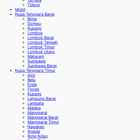
Ternate
Tidore
Mobil
Nusa Tenggara Barat
Bima
Dompu
Kupang
Lombok
Lombok Barat
Lombok Tengah
Lombok Timur
Lombok Utara
Mataram
Sumbawa
Sumbawa Barat
Nusa Tenggara Timur
Alor
Belu
Ende
Flores
Kupang
Lampung Barat
Lembata
Malaka
Manggarai
Manggarai Barat
Manggarai Timur
Nagekeo
Ngada
Rote Ndao