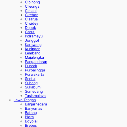
Cibinong
Cileungsi
Cimahi
Cirebon
Cisarua
Ciwidey
Depok
Garut
Indramayu
Jonggol
Karawang
Kuningan
Lembang
Majalengka
Pangandaran
Puncak
Purbalingga
Purwakarta
Sentul
Subang
Sukabumi
Sumedang
Tasikmalaya
Jawa Tengah
Banjarnegara
Banyumas
Batang
Blora
Boyolali
Brebes