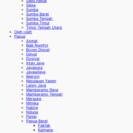
Sabu Raijua
Sikka
Sumba
Sumba Barat
Sumba Tengah
Sumba Timur
Timor Tengah Utara
Oleh-oleh
Papua
Asmat
Biak Numfor
Boven Digoel
Deiyai
Dogiyai
Intan Jaya
Jayapura
Jayawijaya
Keerom
Kepulauan Yapen
Lanny Jaya
Mamberamo Raya
Mamberamo Tengah
Merauke
Mimika
Nabire
Nduga
Paniai
Papua Barat
Fakfak
Kaimana