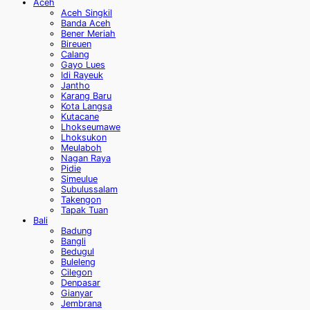
Aceh
Aceh Singkil
Banda Aceh
Bener Meriah
Bireuen
Calang
Gayo Lues
Idi Rayeuk
Jantho
Karang Baru
Kota Langsa
Kutacane
Lhokseumawe
Lhoksukon
Meulaboh
Nagan Raya
Pidie
Simeulue
Subulussalam
Takengon
Tapak Tuan
Bali
Badung
Bangli
Bedugul
Buleleng
Cilegon
Denpasar
Gianyar
Jembrana