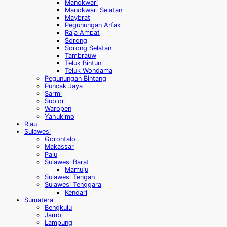
Manokwari
Manokwari Selatan
Maybrat
Pegunungan Arfak
Raja Ampat
Sorong
Sorong Selatan
Tambrauw
Teluk Bintuni
Teluk Wondama
Pegunungan Bintang
Puncak Jaya
Sarmi
Supiori
Waropen
Yahukimo
Riau
Sulawesi
Gorontalo
Makassar
Palu
Sulawesi Barat
Mamuju
Sulawesi Tengah
Sulawesi Tenggara
Kendari
Sumatera
Bengkulu
Jambi
Lampung