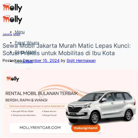
Skip
to
content
Menu
Jakarta
,
Mobil
Paket Wisata
Sewa Mobil Jakarta Murah Matic Lepas Kunci:
Solusi Praktis untuk Mobilitas di Ibu Kota
Sewa Mobil
Posted on
Desember 15, 2024
by
Sigit Hermawan
Sewa Bus
Sewa Elf
Sewa Hiace
Hubungi
Hubungi