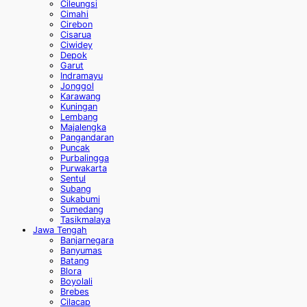
Cileungsi
Cimahi
Cirebon
Cisarua
Ciwidey
Depok
Garut
Indramayu
Jonggol
Karawang
Kuningan
Lembang
Majalengka
Pangandaran
Puncak
Purbalingga
Purwakarta
Sentul
Subang
Sukabumi
Sumedang
Tasikmalaya
Jawa Tengah
Banjarnegara
Banyumas
Batang
Blora
Boyolali
Brebes
Cilacap