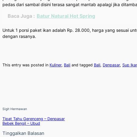
pedas dari sambal disini terasa sangat mantab apalagi jika ditamb
Baca Juga :
Batur Natural Hot Spring
Untuk 1 porsi paket ikan adalah Rp. 28.000, harga yang sesuai u
dengan rasanya.
This entry was posted in
Kuliner
,
Bali
and tagged
Bali
,
Denpasar
,
Sup Ika
Sigit Hermawan
Tipat Tahu Gerenceng – Denpasar
Bebek Bengil – Ubud
Tinggalkan Balasan