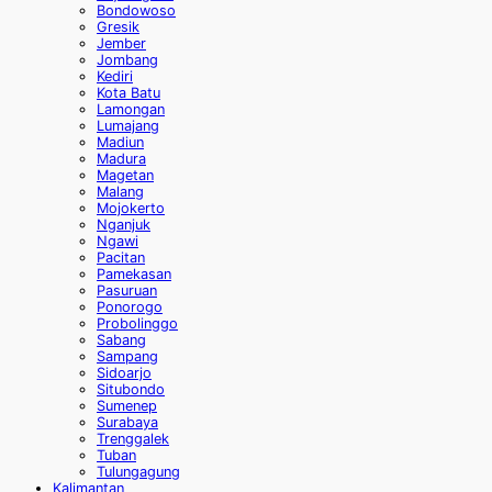
Bondowoso
Gresik
Jember
Jombang
Kediri
Kota Batu
Lamongan
Lumajang
Madiun
Madura
Magetan
Malang
Mojokerto
Nganjuk
Ngawi
Pacitan
Pamekasan
Pasuruan
Ponorogo
Probolinggo
Sabang
Sampang
Sidoarjo
Situbondo
Sumenep
Surabaya
Trenggalek
Tuban
Tulungagung
Kalimantan