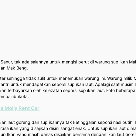
ai Sanur, tak ada salahnya untuk mengisi perut di warung sup ikan 
engan Mak Beng.
meter sehingga tidak sulit untuk menemukan warung ini. Warung milik
engantri untuk mendapatkan seporsi sup ikan laut. Apalagi saat musim
kan terbayarkan oleh kelezatan seporsi sup ikan laut. Foto beberapa
ampai ibukota.
ma Molly Rent Car
an laut goreng dan sup ikannya tak ketinggalan seporsi nasi putih.
a rasa ikan yang disajikan disini sangat enak. Untuk sup ikan laut
up Ikan yang masih panas disajikan bersama dengan ikan laut goren