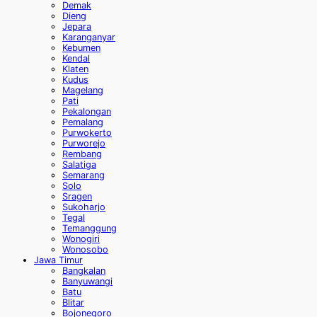
Demak
Dieng
Jepara
Karanganyar
Kebumen
Kendal
Klaten
Kudus
Magelang
Pati
Pekalongan
Pemalang
Purwokerto
Purworejo
Rembang
Salatiga
Semarang
Solo
Sragen
Sukoharjo
Tegal
Temanggung
Wonogiri
Wonosobo
Jawa Timur
Bangkalan
Banyuwangi
Batu
Blitar
Bojonegoro