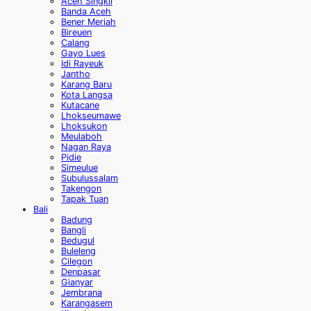
Aceh Singkil
Banda Aceh
Bener Meriah
Bireuen
Calang
Gayo Lues
Idi Rayeuk
Jantho
Karang Baru
Kota Langsa
Kutacane
Lhokseumawe
Lhoksukon
Meulaboh
Nagan Raya
Pidie
Simeulue
Subulussalam
Takengon
Tapak Tuan
Bali
Badung
Bangli
Bedugul
Buleleng
Cilegon
Denpasar
Gianyar
Jembrana
Karangasem