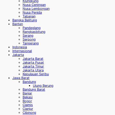
Klungkung
Nusa Ceningan
Nusa Lembongan
Nusa Penida
Tabanan
Bangka Belitung
Banten
Pandeglang
Rangkasbitung
Serang
Serpong
Tangerang
Indonesia
Internasional
Jakarta
Jakarta Barat
Jakarta Pusat
Jakarta Timur
Jakarta Utara
Kepulauan Seribu
Jawa Barat
Bandung
Ujung Berung
Bandung Barat
Banjar
Bekasi
Bogor
Ciamis
Cianjur
Cibinong