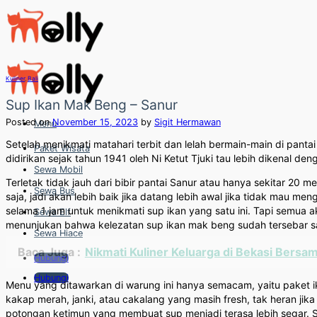
Skip
to
content
Kuliner
,
Bali
Sup Ikan Mak Beng – Sanur
Posted on
November 15, 2023
by
Sigit Hermawan
Menu
Setelah menikmati matahari terbit dan lelah bermain-main di pant
Paket Wisata
didirikan sejak tahun 1941 oleh Ni Ketut Tjuki tau lebih dikenal d
Sewa Mobil
Terletak tidak jauh dari bibir pantai Sanur atau hanya sekitar 20 
Sewa Bus
saja, jadi akan lebih baik jika datang lebih awal jika tidak mau m
selama 1 jam untuk menikmati sup ikan yang satu ini. Tapi semua a
Sewa Elf
menunjukan bahwa kelezatan sup ikan mak beng sudah tersebar s
Sewa Hiace
Baca Juga :
Nikmati Kuliner Keluarga di Bekasi Bersa
Hubungi
Hubungi
Menu yang ditawarkan di warung ini hanya semacam, yaitu paket ik
kakap merah, janki, atau cakalang yang masih fresh, tak heran jik
potongan ketimun yang membuat sup menjadi terasa lebih segar. S