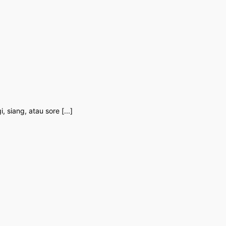
 siang, atau sore [...]