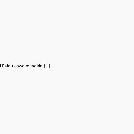
i Pulau Jawa mungkin [...]