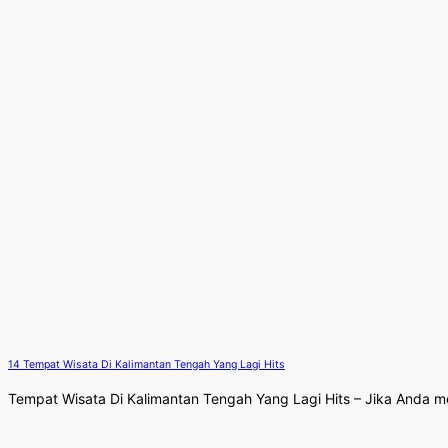
14 Tempat Wisata Di Kalimantan Tengah Yang Lagi Hits
Tempat Wisata Di Kalimantan Tengah Yang Lagi Hits – Jika Anda me