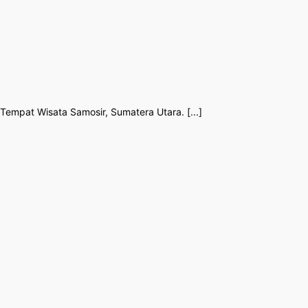
 Tempat Wisata Samosir, Sumatera Utara. [...]