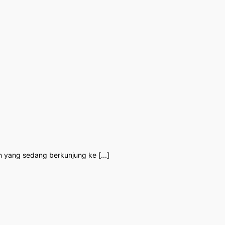
 yang sedang berkunjung ke [...]