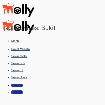
Skip
to
content
Tag Archives:
Bukit
Menu
Paket Wisata
Sewa Mobil
Sewa Bus
Sewa Elf
Sewa Hiace
Hubungi
Hubungi