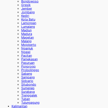
Bondowoso
Gresik
Jember
Jombang
Kediri
Kota Batu
Lamongan
Lumajang
Madiun
Madura
Magetan
Malang
Mojokerto
Nganjuk
Ngawi
Pacitan
Pamekasan
Pasuruan
Ponorogo
Probolinggo
Sabang
Sampang
Sidoarjo
Situbondo
Sumenep
Surabaya
Trenggalek
Tuban
Tulungagung
Kalimantan