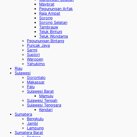
Maybrat
Pegunungan Arfak
Raja Ampat
Sorong
Sorong Selatan
Tambrauw
Teluk Bintuni
Teluk Wondama
Pegunungan Bintang
Puncak Jaya
Sarmi
Supiori
Waropen
Yahukimo
Riau
Sulawesi
Gorontalo
Makassar
Palu
Sulawesi Barat
Mamuju
Sulawesi Tengah
Sulawesi Tenggara
Kendari
Sumatera
Bengkulu
Jambi
Lampung
Sumatera Barat