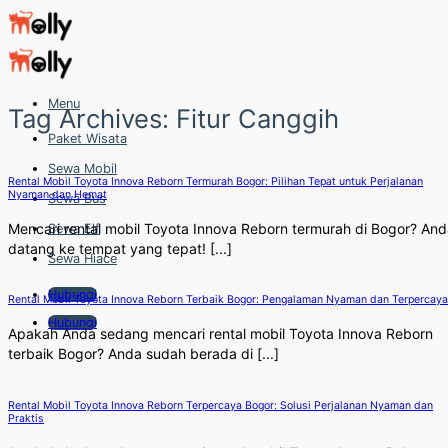
Skip
to
content
Menu
Tag Archives:
Fitur Canggih
Paket Wisata
Sewa Mobil
Rental Mobil Toyota Innova Reborn Termurah Bogor: Pilihan Tepat untuk Perjalanan
Nyaman dan Hemat
Sewa Bus
Mencari rental mobil Toyota Innova Reborn termurah di Bogor? An
Sewa Elf
datang ke tempat yang tepat! [...]
Sewa Hiace
Hubungi
Rental Mobil Toyota Innova Reborn Terbaik Bogor: Pengalaman Nyaman dan Terpercaya
Hubungi
Apakah Anda sedang mencari rental mobil Toyota Innova Reborn
terbaik Bogor? Anda sudah berada di [...]
Rental Mobil Toyota Innova Reborn Terpercaya Bogor: Solusi Perjalanan Nyaman dan
Praktis