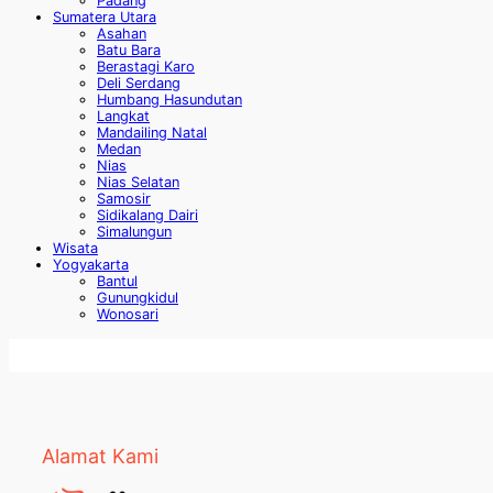
Padang
Sumatera Utara
Asahan
Batu Bara
Berastagi Karo
Deli Serdang
Humbang Hasundutan
Langkat
Mandailing Natal
Medan
Nias
Nias Selatan
Samosir
Sidikalang Dairi
Simalungun
Wisata
Yogyakarta
Bantul
Gunungkidul
Wonosari
Alamat Kami