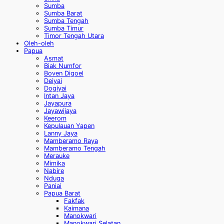
Sumba
Sumba Barat
Sumba Tengah
Sumba Timur
Timor Tengah Utara
Oleh-oleh
Papua
Asmat
Biak Numfor
Boven Digoel
Deiyai
Dogiyai
Intan Jaya
Jayapura
Jayawijaya
Keerom
Kepulauan Yapen
Lanny Jaya
Mamberamo Raya
Mamberamo Tengah
Merauke
Mimika
Nabire
Nduga
Paniai
Papua Barat
Fakfak
Kaimana
Manokwari
Manokwari Selatan