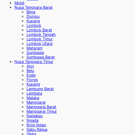
Mobil
Nusa Tenggara Barat
Bima
Dompu
Kupang
Lombok
Lombok Barat
Lombok Tengah
Lombok Timur
Lombok Utara
Mataram
Sumbawa
Sumbawa Barat
Nusa Tenggara Timur
Alor
Belu
Ende
Flores
Kupang
Lampung Barat
Lembata
Malaka
Manggarai
Manggarai Barat
Manggarai Timur
Nagekeo
Ngada
Rote Ndao
Sabu Raijua
Sikka