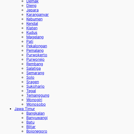
Demak
Dieng
Jepara
Karanganyar
Kebumen
Kendal
Klaten
Kudus
Magelang
Pati
Pekalongan
Pemalang
Purwokerto
Purworejo
Rembang
Salatiga
Semarang
Solo
Sragen
Sukoharjo
Tegal
Temanggung
Wonogiri
Wonosobo
Jawa Timur
Bangkalan
Banyuwangi
Batu
Blitar
Bojonegoro