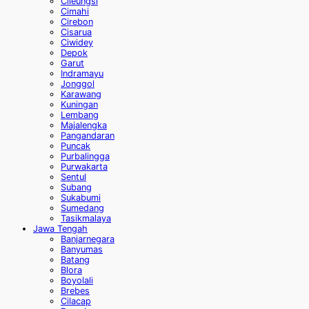
Cileungsi
Cimahi
Cirebon
Cisarua
Ciwidey
Depok
Garut
Indramayu
Jonggol
Karawang
Kuningan
Lembang
Majalengka
Pangandaran
Puncak
Purbalingga
Purwakarta
Sentul
Subang
Sukabumi
Sumedang
Tasikmalaya
Jawa Tengah
Banjarnegara
Banyumas
Batang
Blora
Boyolali
Brebes
Cilacap