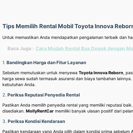
Tips Memilih
Rental Mobil Toyota Innova Rebor
Untuk memastikan Anda mendapatkan pengalaman terbaik dan harg
Baca Juga :
Cara Mudah Rental Bus Depok dengan Mol
1.
Bandingkan Harga dan Fitur Layanan
Sebelum memutuskan untuk menyewa
Toyota Innova Reborn
, pa
harga sewa sudah termasuk asuransi dan biaya tambahan lainny
kebutuhan Anda.
2.
Periksa Reputasi Penyedia Rental
Pastikan Anda memilih penyedia rental yang memiliki reputasi ba
disediakan.
MollyRentCar
memiliki banyak ulasan positif dari pe
3.
Periksa Kondisi Kendaraan
Pastikan kendaraan yang Anda pilih dalam kondisi prima sebelum