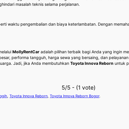
hindari masalah teknis selama perjalanan.
rti waktu pengembalian dan biaya keterlambatan. Dengan memaham
elalui
MollyRentCar
adalah pilihan terbaik bagi Anda yang ingin 
besar, performa tangguh, harga sewa yang bersaing, dan pelayanan 
eluarga. Jadi, jika Anda membutuhkan
Toyota Innova Reborn
untuk p
5/5 - (1 vote)
ggih
,
Toyota Innova Reborn
,
Toyota Innova Reborn Bogor
.