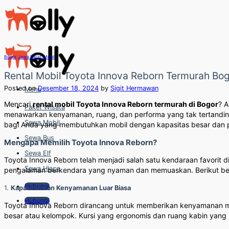
Skip
to
content
Bogor
,
Jawa Barat
,
Mobil
Rental Mobil Toyota Innova Reborn Termurah Bog
Posted on
Desember 18, 2024
by
Sigit Hermawan
Menu
Mencari
rental mobil Toyota Innova Reborn termurah di Bogor
? A
Paket Wisata
menawarkan kenyamanan, ruang, dan performa yang tak tertandin
Sewa Mobil
bagi Anda yang membutuhkan mobil dengan kapasitas besar dan per
Sewa Bus
Mengapa Memilih Toyota Innova Reborn?
Sewa Elf
Toyota Innova Reborn telah menjadi salah satu kendaraan favorit
Sewa Hiace
pengalaman berkendara yang nyaman dan memuaskan. Berikut be
Hubungi
1.
Kapasitas dan Kenyamanan Luar Biasa
Hubungi
Toyota Innova Reborn dirancang untuk memberikan kenyamanan ma
besar atau kelompok. Kursi yang ergonomis dan ruang kabin yan