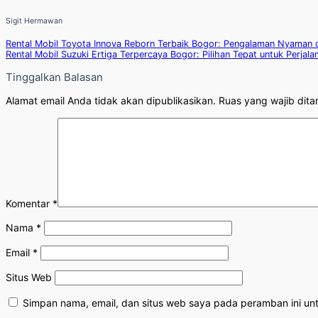
Sigit Hermawan
Rental Mobil Toyota Innova Reborn Terbaik Bogor: Pengalaman Nyaman 
Rental Mobil Suzuki Ertiga Terpercaya Bogor: Pilihan Tepat untuk Perjal
Tinggalkan Balasan
Alamat email Anda tidak akan dipublikasikan.
Ruas yang wajib dita
Komentar
*
Nama
*
Email
*
Situs Web
Simpan nama, email, dan situs web saya pada peramban ini un