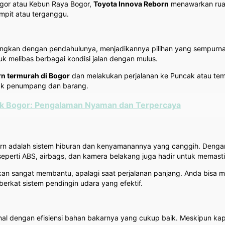
ogor atau Kebun Raya Bogor,
Toyota Innova Reborn
menawarkan ruan
mpit atau terganggu.
ingkan dengan pendahulunya, menjadikannya pilihan yang sempurna un
 melibas berbagai kondisi jalan dengan mulus.
rn termurah di Bogor
dan melakukan perjalanan ke Puncak atau temp
ak penumpang dan barang.
aik Bogor: Pengalaman Nyaman dan Terpercaya
orn adalah sistem hiburan dan kenyamanannya yang canggih. Dengan 
seperti ABS, airbags, dan kamera belakang juga hadir untuk memast
ni akan sangat membantu, apalagi saat perjalanan panjang. Anda bi
erkat sistem pendingin udara yang efektif.
al dengan efisiensi bahan bakarnya yang cukup baik. Meskipun kapa