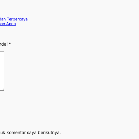
dan Terpercaya
anan Anda
ndai
*
tuk komentar saya berikutnya.