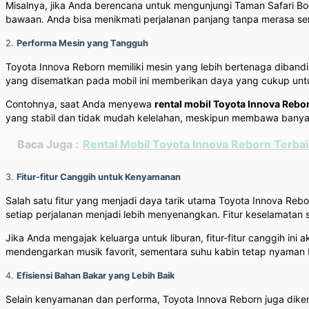
Misalnya, jika Anda berencana untuk mengunjungi Taman Safari B
bawaan. Anda bisa menikmati perjalanan panjang tanpa merasa se
2.
Performa Mesin yang Tangguh
Toyota Innova Reborn memiliki mesin yang lebih bertenaga diband
yang disematkan pada mobil ini memberikan daya yang cukup untuk
Contohnya, saat Anda menyewa
rental mobil Toyota Innova Rebo
yang stabil dan tidak mudah kelelahan, meskipun membawa bany
Baca Juga :
Rental Mobil Toyota Innova Reborn Terb
3.
Fitur-fitur Canggih untuk Kenyamanan
Salah satu fitur yang menjadi daya tarik utama Toyota Innova Reb
setiap perjalanan menjadi lebih menyenangkan. Fitur keselamatan 
Jika Anda mengajak keluarga untuk liburan, fitur-fitur canggih i
mendengarkan musik favorit, sementara suhu kabin tetap nyaman b
4.
Efisiensi Bahan Bakar yang Lebih Baik
Selain kenyamanan dan performa, Toyota Innova Reborn juga diken