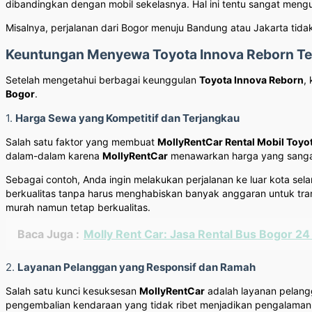
dibandingkan dengan mobil sekelasnya. Hal ini tentu sangat mengu
Misalnya, perjalanan dari Bogor menuju Bandung atau Jakarta tid
Keuntungan Menyewa Toyota Innova Reborn Te
Setelah mengetahui berbagai keunggulan
Toyota Innova Reborn
,
Bogor
.
1.
Harga Sewa yang Kompetitif dan Terjangkau
Salah satu faktor yang membuat
MollyRentCar Rental Mobil Toyo
dalam-dalam karena
MollyRentCar
menawarkan harga yang sanga
Sebagai contoh, Anda ingin melakukan perjalanan ke luar kota s
berkualitas tanpa harus menghabiskan banyak anggaran untuk tran
murah namun tetap berkualitas.
Baca Juga :
Molly Rent Car: Jasa Rental Bus Bogor 2
2.
Layanan Pelanggan yang Responsif dan Ramah
Salah satu kunci kesuksesan
MollyRentCar
adalah layanan pelang
pengembalian kendaraan yang tidak ribet menjadikan pengalama