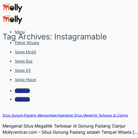
Skip
to
content
Menu
Tag Archives:
Instagramable
Paket Wisata
Sewa Mobil
Sewa Bus
Sewa Elf
Sewa Hiace
Hubungi
Hubungi
Situs Gunung Padang: Mengungkap Keajaiban Situs Megalitik Terbesar di Cianjur
Mengenal Situs Megalitik Terbesar di Gunung Padang Cianjur
Mollyrentcar.com – Situs Gunung Padang adalah Tempat Wisata [...