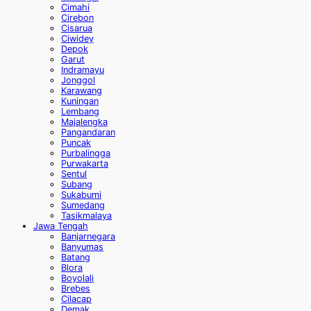
Cimahi
Cirebon
Cisarua
Ciwidey
Depok
Garut
Indramayu
Jonggol
Karawang
Kuningan
Lembang
Majalengka
Pangandaran
Puncak
Purbalingga
Purwakarta
Sentul
Subang
Sukabumi
Sumedang
Tasikmalaya
Jawa Tengah
Banjarnegara
Banyumas
Batang
Blora
Boyolali
Brebes
Cilacap
Demak