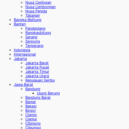
Nusa Ceningan
Nusa Lembongan
Nusa Penida
Tabanan
Bangka Belitung
Banten
Pandeglang
Rangkasbitung
Serang
Serpong
Tangerang
Indonesia
Internasional
Jakarta
Jakarta Barat
Jakarta Pusat
Jakarta Timur
Jakarta Utara
Kepulauan Seribu
Jawa Barat
Bandung
Ujung Berung
Bandung Barat
Banjar
Bekasi
Bogor
Ciamis
Cianjur
Cibinong
Cileungsi