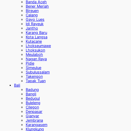
Banda Aceh
Bener Meriah
Bireuen
Calang
Gayo Lues
Idi Rayeuk
Jantho
Karang Baru
Kota Langsa
Kutacane
Lhokseumawe
Lhoksukon
Meulaboh
Nagan Raya
Pidie
Simeulue
Subulussalam
Takengon
Tapak Tuan
Bali
Badung
Bangli
Bedugul
Buleleng
Cilegon
Denpasar
Gianyar
Jembrana
Karangasem
Klungkung