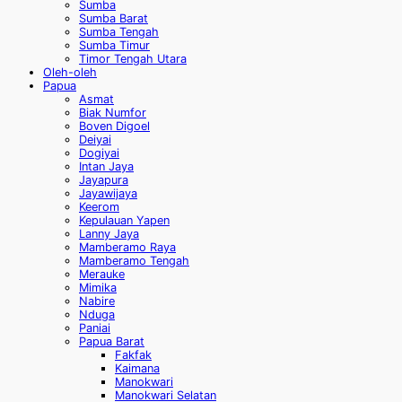
Sumba
Sumba Barat
Sumba Tengah
Sumba Timur
Timor Tengah Utara
Oleh-oleh
Papua
Asmat
Biak Numfor
Boven Digoel
Deiyai
Dogiyai
Intan Jaya
Jayapura
Jayawijaya
Keerom
Kepulauan Yapen
Lanny Jaya
Mamberamo Raya
Mamberamo Tengah
Merauke
Mimika
Nabire
Nduga
Paniai
Papua Barat
Fakfak
Kaimana
Manokwari
Manokwari Selatan