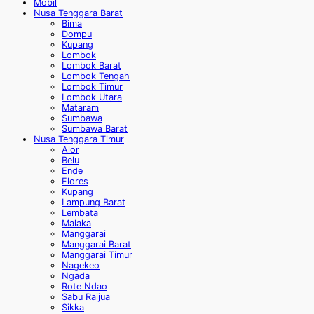
Mobil
Nusa Tenggara Barat
Bima
Dompu
Kupang
Lombok
Lombok Barat
Lombok Tengah
Lombok Timur
Lombok Utara
Mataram
Sumbawa
Sumbawa Barat
Nusa Tenggara Timur
Alor
Belu
Ende
Flores
Kupang
Lampung Barat
Lembata
Malaka
Manggarai
Manggarai Barat
Manggarai Timur
Nagekeo
Ngada
Rote Ndao
Sabu Raijua
Sikka