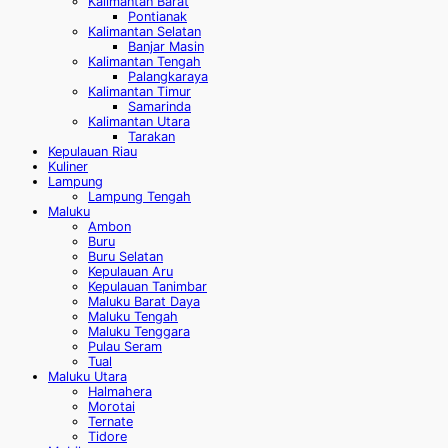
Kalimantan Barat
Pontianak
Kalimantan Selatan
Banjar Masin
Kalimantan Tengah
Palangkaraya
Kalimantan Timur
Samarinda
Kalimantan Utara
Tarakan
Kepulauan Riau
Kuliner
Lampung
Lampung Tengah
Maluku
Ambon
Buru
Buru Selatan
Kepulauan Aru
Kepulauan Tanimbar
Maluku Barat Daya
Maluku Tengah
Maluku Tenggara
Pulau Seram
Tual
Maluku Utara
Halmahera
Morotai
Ternate
Tidore