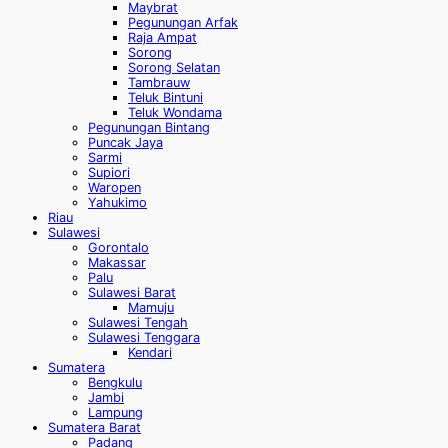
Maybrat
Pegunungan Arfak
Raja Ampat
Sorong
Sorong Selatan
Tambrauw
Teluk Bintuni
Teluk Wondama
Pegunungan Bintang
Puncak Jaya
Sarmi
Supiori
Waropen
Yahukimo
Riau
Sulawesi
Gorontalo
Makassar
Palu
Sulawesi Barat
Mamuju
Sulawesi Tengah
Sulawesi Tenggara
Kendari
Sumatera
Bengkulu
Jambi
Lampung
Sumatera Barat
Padang