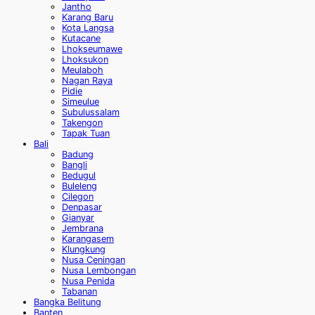
Jantho
Karang Baru
Kota Langsa
Kutacane
Lhokseumawe
Lhoksukon
Meulaboh
Nagan Raya
Pidie
Simeulue
Subulussalam
Takengon
Tapak Tuan
Bali
Badung
Bangli
Bedugul
Buleleng
Cilegon
Denpasar
Gianyar
Jembrana
Karangasem
Klungkung
Nusa Ceningan
Nusa Lembongan
Nusa Penida
Tabanan
Bangka Belitung
Banten