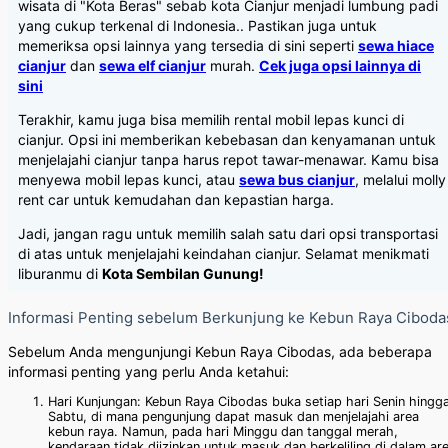
wisata di "Kota Beras" sebab kota Cianjur menjadi lumbung padi
yang cukup terkenal di Indonesia.. Pastikan juga untuk
memeriksa opsi lainnya yang tersedia di sini seperti
sewa hiace
cianjur
dan
sewa elf cianjur
murah.
Cek juga opsi lainnya di
sini
Terakhir, kamu juga bisa memilih rental mobil lepas kunci di
cianjur. Opsi ini memberikan kebebasan dan kenyamanan untuk
menjelajahi cianjur tanpa harus repot tawar-menawar. Kamu bisa
menyewa mobil lepas kunci, atau
sewa bus cianjur
, melalui molly
rent car untuk kemudahan dan kepastian harga.
Jadi, jangan ragu untuk memilih salah satu dari opsi transportasi
di atas untuk menjelajahi keindahan cianjur. Selamat menikmati
liburanmu di
Kota Sembilan Gunung!
Informasi Penting sebelum Berkunjung ke Kebun Raya Ciboda
Sebelum Anda mengunjungi Kebun Raya Cibodas, ada beberapa
informasi penting yang perlu Anda ketahui:
Hari Kunjungan: Kebun Raya Cibodas buka setiap hari Senin hingg
Sabtu, di mana pengunjung dapat masuk dan menjelajahi area
kebun raya. Namun, pada hari Minggu dan tanggal merah,
kendaraan tidak diizinkan untuk masuk dan berkeliling di dalam ar