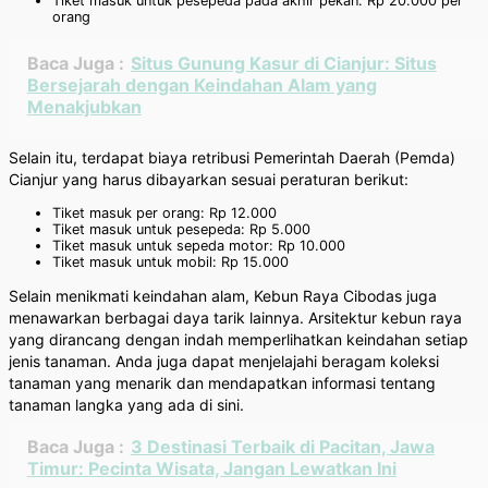
Tiket masuk untuk pesepeda pada akhir pekan: Rp 20.000 per
orang
Baca Juga :
Situs Gunung Kasur di Cianjur: Situs
Bersejarah dengan Keindahan Alam yang
Menakjubkan
Selain itu, terdapat biaya retribusi Pemerintah Daerah (Pemda)
Cianjur yang harus dibayarkan sesuai peraturan berikut:
Tiket masuk per orang: Rp 12.000
Tiket masuk untuk pesepeda: Rp 5.000
Tiket masuk untuk sepeda motor: Rp 10.000
Tiket masuk untuk mobil: Rp 15.000
Selain menikmati keindahan alam, Kebun Raya Cibodas juga
menawarkan berbagai daya tarik lainnya. Arsitektur kebun raya
yang dirancang dengan indah memperlihatkan keindahan setiap
jenis tanaman. Anda juga dapat menjelajahi beragam koleksi
tanaman yang menarik dan mendapatkan informasi tentang
tanaman langka yang ada di sini.
Baca Juga :
3 Destinasi Terbaik di Pacitan, Jawa
Timur: Pecinta Wisata, Jangan Lewatkan Ini