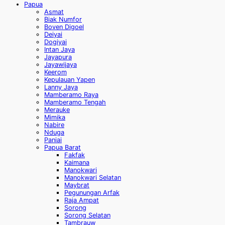
Papua
Asmat
Biak Numfor
Boven Digoel
Deiyai
Dogiyai
Intan Jaya
Jayapura
Jayawijaya
Keerom
Kepulauan Yapen
Lanny Jaya
Mamberamo Raya
Mamberamo Tengah
Merauke
Mimika
Nabire
Nduga
Paniai
Papua Barat
Fakfak
Kaimana
Manokwari
Manokwari Selatan
Maybrat
Pegunungan Arfak
Raja Ampat
Sorong
Sorong Selatan
Tambrauw