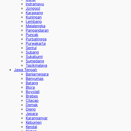
Indramayu
Jonggol
Karawang
Kuningan
Lembang
Majalengka
Pangandaran
Puncak
Purbalingga
Purwakarta
Sentul
Subang
Sukabumi
Sumedang
Tasikmalaya
Jawa Tengah
Banjarnegara
Banyumas
Batang
Blora
Boyolali
Brebes
Cilacap
Demak
Dieng
Jepara
Karanganyar
Kebumen
Kendal