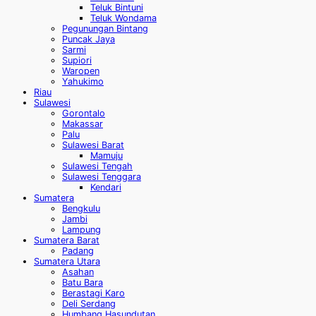
Teluk Bintuni
Teluk Wondama
Pegunungan Bintang
Puncak Jaya
Sarmi
Supiori
Waropen
Yahukimo
Riau
Sulawesi
Gorontalo
Makassar
Palu
Sulawesi Barat
Mamuju
Sulawesi Tengah
Sulawesi Tenggara
Kendari
Sumatera
Bengkulu
Jambi
Lampung
Sumatera Barat
Padang
Sumatera Utara
Asahan
Batu Bara
Berastagi Karo
Deli Serdang
Humbang Hasundutan