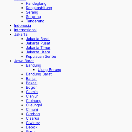
Pandeglang
Rangkasbitung
Serang
Serpong
Tangerang
Indonesia
Internasional
Jakarta
Jakarta Barat
Jakarta Pusat
Jakarta Timur
Jakarta Utara
Kepulauan Seribu
Jawa Barat
Bandung
Ujung Berung
Bandung Barat
Banjar
Bekasi
Bogor
Ciamis
Cianjur
Cibinong
Cileungsi
Cimahi
Cirebon
Cisarua
Ciwidey
Depok
Garut