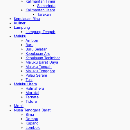
Kalimantan Timur
Samarinda
Kalimantan Utara
Tarakan
Kepulauan Riau
Kuliner
Lampung
Lampung Tengah
Maluku
Ambon
Buru
Buru Selatan
Kepulauan Aru
Kepulauan Tanimbar
Maluku Barat Daya
Maluku Tengah
Maluku Tenggara
Pulau Seram
Tual
Maluku Utara
Halmahera
Morotai
Ternate
Tidore
Mobil
Nusa Tenggara Barat
Bima
Dompu
Kupang
Lombok