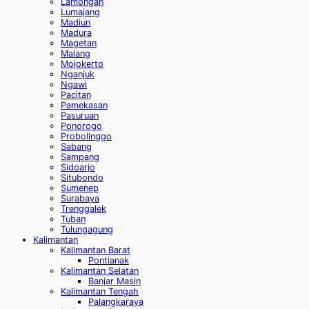
Lamongan
Lumajang
Madiun
Madura
Magetan
Malang
Mojokerto
Nganjuk
Ngawi
Pacitan
Pamekasan
Pasuruan
Ponorogo
Probolinggo
Sabang
Sampang
Sidoarjo
Situbondo
Sumenep
Surabaya
Trenggalek
Tuban
Tulungagung
Kalimantan
Kalimantan Barat
Pontianak
Kalimantan Selatan
Banjar Masin
Kalimantan Tengah
Palangkaraya