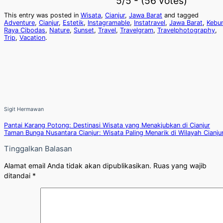
5/5 - (56 votes)
This entry was posted in
Wisata
,
Cianjur
,
Jawa Barat
and tagged
Adventure
,
Cianjur
,
Estetik
,
Instagramable
,
Instatravel
,
Jawa Barat
,
Kebu
Raya Cibodas
,
Nature
,
Sunset
,
Travel
,
Travelgram
,
Travelphotography
,
Trip
,
Vacation
.
Sigit Hermawan
Pantai Karang Potong: Destinasi Wisata yang Menakjubkan di Cianjur
Taman Bunga Nusantara Cianjur: Wisata Paling Menarik di Wilayah Cianju
Tinggalkan Balasan
Alamat email Anda tidak akan dipublikasikan.
Ruas yang wajib
ditandai
*