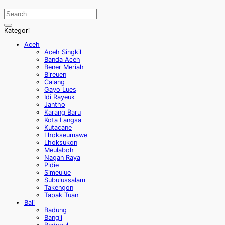
Kategori
Aceh
Aceh Singkil
Banda Aceh
Bener Meriah
Bireuen
Calang
Gayo Lues
Idi Rayeuk
Jantho
Karang Baru
Kota Langsa
Kutacane
Lhokseumawe
Lhoksukon
Meulaboh
Nagan Raya
Pidie
Simeulue
Subulussalam
Takengon
Tapak Tuan
Bali
Badung
Bangli