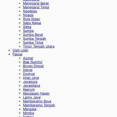
Manggarai Barat
Manggarai Timur
Nagekeo
Ngada
Rote Ndao
Sabu Raijua
Sikka
Sumba
Sumba Barat
Sumba Tengah
Sumba Timur
Timor Tengah Utara
Oleh-oleh
Papua
Asmat
Biak Numfor
Boven Digoel
Deiyai
Dogiyai
Intan Jaya
Jayapura
Jayawijaya
Keerom
Kepulauan Yapen
Lanny Jaya
Mamberamo Raya
Mamberamo Tengah
Merauke
Mimika
Nabire