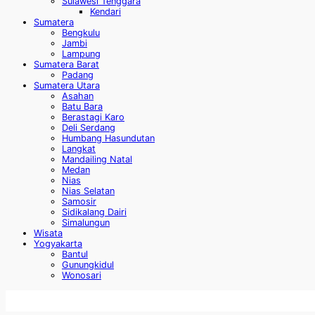
Sulawesi Tenggara
Kendari
Sumatera
Bengkulu
Jambi
Lampung
Sumatera Barat
Padang
Sumatera Utara
Asahan
Batu Bara
Berastagi Karo
Deli Serdang
Humbang Hasundutan
Langkat
Mandailing Natal
Medan
Nias
Nias Selatan
Samosir
Sidikalang Dairi
Simalungun
Wisata
Yogyakarta
Bantul
Gunungkidul
Wonosari