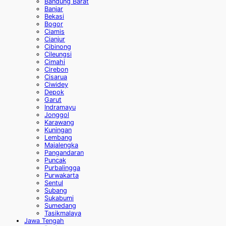
Bandung Barat
Banjar
Bekasi
Bogor
Ciamis
Cianjur
Cibinong
Cileungsi
Cimahi
Cirebon
Cisarua
Ciwidey
Depok
Garut
Indramayu
Jonggol
Karawang
Kuningan
Lembang
Majalengka
Pangandaran
Puncak
Purbalingga
Purwakarta
Sentul
Subang
Sukabumi
Sumedang
Tasikmalaya
Jawa Tengah