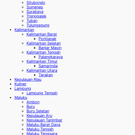
Situbondo
Sumenep
Surabaya
Trenggalek
Tuban
Tulungagung
Kalimantan
Kalimantan Barat
Pontianak
Kalimantan Selatan
Banjar Masin
Kalimantan Tengah
Palangkaraya
Kalimantan Timur
Samarinda
Kalimantan Utara
Tarakan
Kepulauan Riau
Kuliner
Lampung
Lampung Tengah
Maluku
Ambon
Buru
Buru Selatan
Kepulauan Aru
Kepulauan Tanimbar
Maluku Barat Daya
Maluku Tengah
Maluku Tenggara