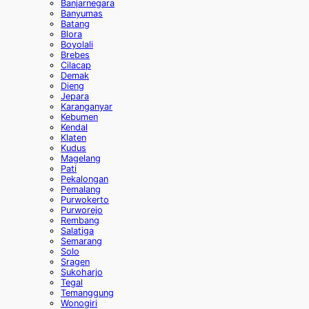
Banjarnegara
Banyumas
Batang
Blora
Boyolali
Brebes
Cilacap
Demak
Dieng
Jepara
Karanganyar
Kebumen
Kendal
Klaten
Kudus
Magelang
Pati
Pekalongan
Pemalang
Purwokerto
Purworejo
Rembang
Salatiga
Semarang
Solo
Sragen
Sukoharjo
Tegal
Temanggung
Wonogiri