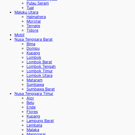
Pulau Seram
Tual
Maluku Utara
Halmahera
Morotai
Ternate
Tidore
Mobil
Nusa Tenggara Barat
Bima
Dompu
Kupang
Lombok
Lombok Barat
Lombok Tengah
Lombok Timur
Lombok Utara
Mataram
Sumbawa
Sumbawa Barat
Nusa Tenggara Timur
Alor
Belu
Ende
Flores
Kupang
Lampung Barat
Lembata
Malaka
Manggarai