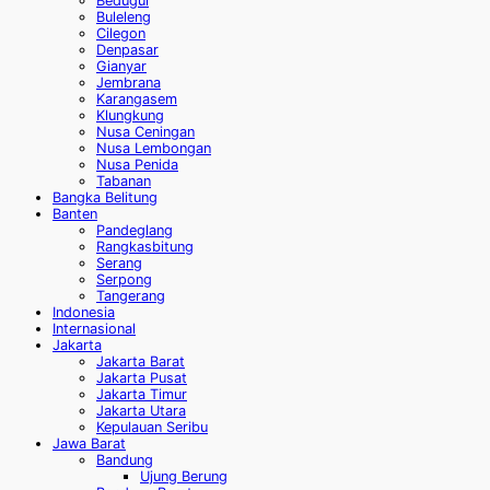
Bedugul
Buleleng
Cilegon
Denpasar
Gianyar
Jembrana
Karangasem
Klungkung
Nusa Ceningan
Nusa Lembongan
Nusa Penida
Tabanan
Bangka Belitung
Banten
Pandeglang
Rangkasbitung
Serang
Serpong
Tangerang
Indonesia
Internasional
Jakarta
Jakarta Barat
Jakarta Pusat
Jakarta Timur
Jakarta Utara
Kepulauan Seribu
Jawa Barat
Bandung
Ujung Berung