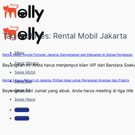
Skip
to
content
Tag Archives:
Rental Mobil Jakarta
Menu
Rental Mobil Toyota Fortuner Jakarta: Kenyamanan dan Kekuatan di Setiap Perjalanan
Paket Wisata
Bayangkan ini: Anda harus menjemput klien VIP dari Bandara Soekarn
Sewa Mobil
Rental Innova Reborn di Jakarta: Pilihan Ideal untuk Perjalanan Nyaman dan Praktis
Sewa Bus
Sewa Elf
Bayangkan hari Jumat yang sibuk. Anda harus meeting di tiga titik 
Sewa Hiace
Hubungi
Hubungi