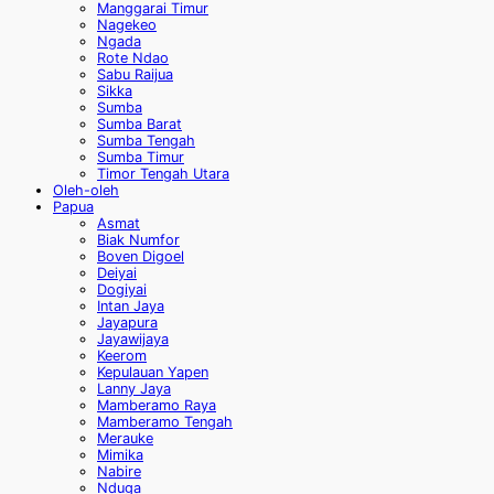
Manggarai Timur
Nagekeo
Ngada
Rote Ndao
Sabu Raijua
Sikka
Sumba
Sumba Barat
Sumba Tengah
Sumba Timur
Timor Tengah Utara
Oleh-oleh
Papua
Asmat
Biak Numfor
Boven Digoel
Deiyai
Dogiyai
Intan Jaya
Jayapura
Jayawijaya
Keerom
Kepulauan Yapen
Lanny Jaya
Mamberamo Raya
Mamberamo Tengah
Merauke
Mimika
Nabire
Nduga