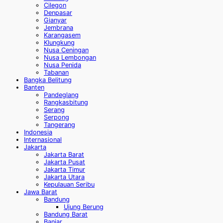
Cilegon
Denpasar
Gianyar
Jembrana
Karangasem
Klungkung
Nusa Ceningan
Nusa Lembongan
Nusa Penida
Tabanan
Bangka Belitung
Banten
Pandeglang
Rangkasbitung
Serang
Serpong
Tangerang
Indonesia
Internasional
Jakarta
Jakarta Barat
Jakarta Pusat
Jakarta Timur
Jakarta Utara
Kepulauan Seribu
Jawa Barat
Bandung
Ujung Berung
Bandung Barat
Banjar