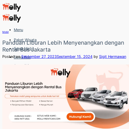
Skip
to
content
Menu
Mobil
Paket Wisata
Panduan Liburan Lebih Menyenangkan dengan
Rental Bus Jakarta
Sewa Mobil
Posted on
September 27, 2023
September 15, 2024
by
Sigit Hermawan
Sewa Bus
Sewa Elf
Sewa Hiace
Hubungi
Hubungi