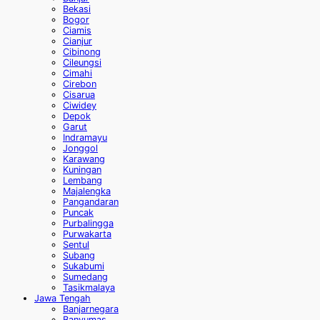
Bekasi
Bogor
Ciamis
Cianjur
Cibinong
Cileungsi
Cimahi
Cirebon
Cisarua
Ciwidey
Depok
Garut
Indramayu
Jonggol
Karawang
Kuningan
Lembang
Majalengka
Pangandaran
Puncak
Purbalingga
Purwakarta
Sentul
Subang
Sukabumi
Sumedang
Tasikmalaya
Jawa Tengah
Banjarnegara
Banyumas