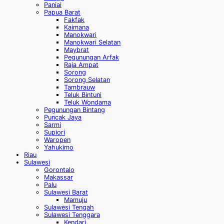
Paniai
Papua Barat
Fakfak
Kaimana
Manokwari
Manokwari Selatan
Maybrat
Pegunungan Arfak
Raja Ampat
Sorong
Sorong Selatan
Tambrauw
Teluk Bintuni
Teluk Wondama
Pegunungan Bintang
Puncak Jaya
Sarmi
Supiori
Waropen
Yahukimo
Riau
Sulawesi
Gorontalo
Makassar
Palu
Sulawesi Barat
Mamuju
Sulawesi Tengah
Sulawesi Tenggara
Kendari