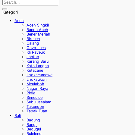
Kategori
Aceh
Aceh Singkil
Banda Aceh
Bener Meriah
Bireuen
Calang
Gayo Lues
Idi Rayeuk
Jantho
Karang Baru
Kota Langsa
Kutacane
Lhokseumawe
Lhoksukon
Meulaboh
Nagan Raya
Pidie
Simeulue
Subulussalam
Takengon
Tapak Tuan
Bali
Badung
Bangli
Bedugul
Buleleng