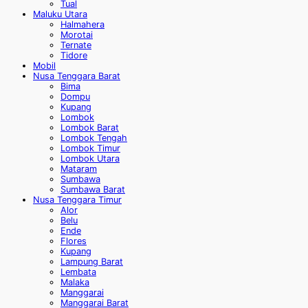
Tual
Maluku Utara
Halmahera
Morotai
Ternate
Tidore
Mobil
Nusa Tenggara Barat
Bima
Dompu
Kupang
Lombok
Lombok Barat
Lombok Tengah
Lombok Timur
Lombok Utara
Mataram
Sumbawa
Sumbawa Barat
Nusa Tenggara Timur
Alor
Belu
Ende
Flores
Kupang
Lampung Barat
Lembata
Malaka
Manggarai
Manggarai Barat