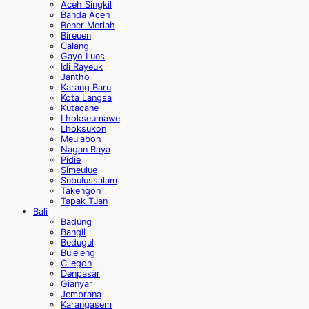
Aceh Singkil
Banda Aceh
Bener Meriah
Bireuen
Calang
Gayo Lues
Idi Rayeuk
Jantho
Karang Baru
Kota Langsa
Kutacane
Lhokseumawe
Lhoksukon
Meulaboh
Nagan Raya
Pidie
Simeulue
Subulussalam
Takengon
Tapak Tuan
Bali
Badung
Bangli
Bedugul
Buleleng
Cilegon
Denpasar
Gianyar
Jembrana
Karangasem