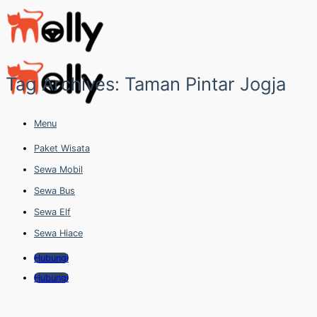
Skip
to
content
Tag Archives:
Taman Pintar Jogja
Menu
Paket Wisata
Sewa Mobil
Sewa Bus
Sewa Elf
Sewa Hiace
Hubungi
Hubungi