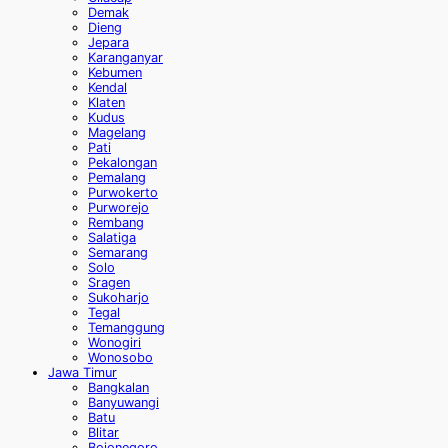
Demak
Dieng
Jepara
Karanganyar
Kebumen
Kendal
Klaten
Kudus
Magelang
Pati
Pekalongan
Pemalang
Purwokerto
Purworejo
Rembang
Salatiga
Semarang
Solo
Sragen
Sukoharjo
Tegal
Temanggung
Wonogiri
Wonosobo
Jawa Timur
Bangkalan
Banyuwangi
Batu
Blitar
Bojonegoro