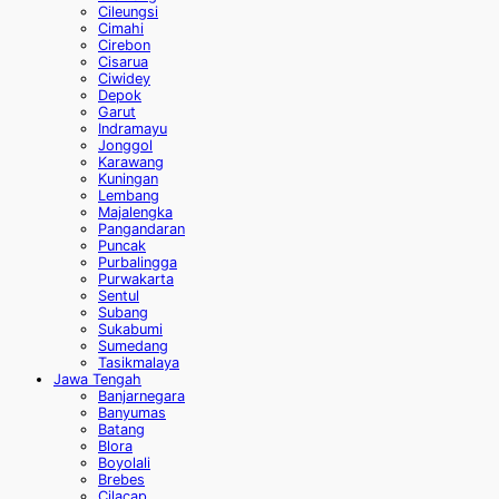
Cileungsi
Cimahi
Cirebon
Cisarua
Ciwidey
Depok
Garut
Indramayu
Jonggol
Karawang
Kuningan
Lembang
Majalengka
Pangandaran
Puncak
Purbalingga
Purwakarta
Sentul
Subang
Sukabumi
Sumedang
Tasikmalaya
Jawa Tengah
Banjarnegara
Banyumas
Batang
Blora
Boyolali
Brebes
Cilacap