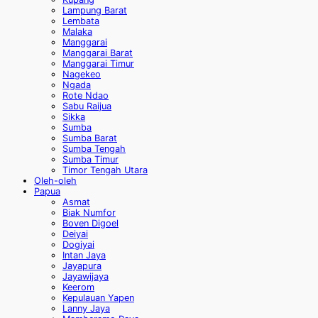
Lampung Barat
Lembata
Malaka
Manggarai
Manggarai Barat
Manggarai Timur
Nagekeo
Ngada
Rote Ndao
Sabu Raijua
Sikka
Sumba
Sumba Barat
Sumba Tengah
Sumba Timur
Timor Tengah Utara
Oleh-oleh
Papua
Asmat
Biak Numfor
Boven Digoel
Deiyai
Dogiyai
Intan Jaya
Jayapura
Jayawijaya
Keerom
Kepulauan Yapen
Lanny Jaya