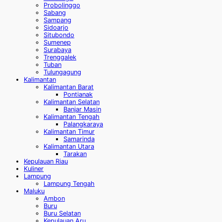
Probolinggo
Sabang
Sampang
Sidoarjo
Situbondo
Sumenep
Surabaya
Trenggalek
Tuban
Tulungagung
Kalimantan
Kalimantan Barat
Pontianak
Kalimantan Selatan
Banjar Masin
Kalimantan Tengah
Palangkaraya
Kalimantan Timur
Samarinda
Kalimantan Utara
Tarakan
Kepulauan Riau
Kuliner
Lampung
Lampung Tengah
Maluku
Ambon
Buru
Buru Selatan
Kepulauan Aru