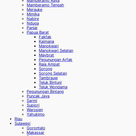
Mamberamo Raya
Mamberamo Tengah
Merauke
Mimika
Nabire
Nduga
Paniai
Papua Barat
Fakfak
Kaimana
Manokwari
Manokwari Selatan
Maybrat
Pegunungan Arfak
Raja Ampat
Sorong
Sorong Selatan
Tambrauw
Teluk Bintuni
Teluk Wondama
Pegunungan Bintang
Puncak Jaya
Sarmi
Supiori
Waropen
Yahukimo
Riau
Sulawesi
Gorontalo
Makassar