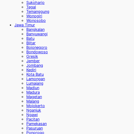
Sukoharjo
Tegal
Temanggung
Wonogiri
Wonosobo
Jawa Timur
Bangkalan
Banyuwangi
Batu
Blitar
Bojonegoro
Bondowoso
Gresik
Jember
Jombang
Kediri
Kota Batu
Lamongan
Lumajang
Madiun
Madura
Magetan
Malang
Mojokerto
Nganjuk
Ngawi
Pacitan
Pamekasan
Pasuruan
Ponorogo