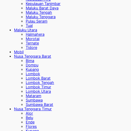
Kepulauan Tanimbar
Maluku Barat Daya
Maluku Tengah
Maluku Tenggara
Pulau Seram
Tual
Maluku Utara
Halmahera
Morotai
Ternate
Tidore
Mobil
Nusa Tenggara Barat
Bima
Dompu
Kupang
Lombok
Lombok Barat
Lombok Tengah
Lombok Timur
Lombok Utara
Mataram
Sumbawa
Sumbawa Barat
Nusa Tenggara Timur
Alor
Belu
Ende
Flores
Kupang