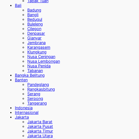
Tapak Tuan
Bali
Badung
Bangli
Bedugul
Buleleng
Cilegon
Denpasar
Gianyar
Jembrana
Karangasem
Klungkung
Nusa Ceningan
Nusa Lembongan
Nusa Penida
Tabanan
Bangka Belitung
Banten
Pandeglang
Rangkasbitung
Serang
Serpong
Tangerang
Indonesia
Internasional
Jakarta
Jakarta Barat
Jakarta Pusat
Jakarta Timur
Jakarta Utara