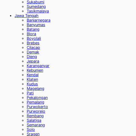
Sukabumi
Sumedang
Tasikmalaya
Jawa Tengah
Banjarnegara
Banyumas
Batang
Blora
Boyolali
Brebes
Cilacap
Demak
Dieng
Jepara
Karanganyar
Kebumen
Kendal
Klaten
Kudus
Magelang
Pati
Pekalongan
Pemalang
Purwokerto
Purworejo
Rembang
Salatiga
Semarang
Solo
Sragen