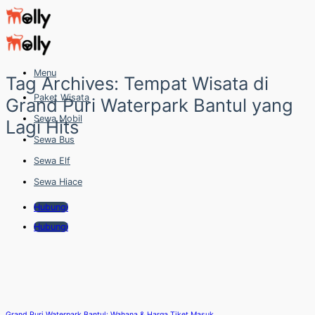
Skip
to
content
Menu
Tag Archives:
Tempat Wisata di
Paket Wisata
Grand Puri Waterpark Bantul yang
Sewa Mobil
Lagi Hits
Sewa Bus
Sewa Elf
Sewa Hiace
Hubungi
Hubungi
Grand Puri Waterpark Bantul: Wahana & Harga Tiket Masuk