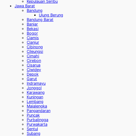
Kepulauan Seribu
Jawa Barat
Bandung
Ujung Berung
Bandung Barat
Banjar
Bekasi
Bogor
Ciamis
Cianjur
Cibinong
Cileungsi
Cimahi
Cirebon
Cisarua
Ciwidey
Depok
Garut
Indramayu
Jonggol
Karawang
Kuningan
Lembang
Majalengka
Pangandaran
Puncak
Purbalingga
Purwakarta
Sentul
Subang