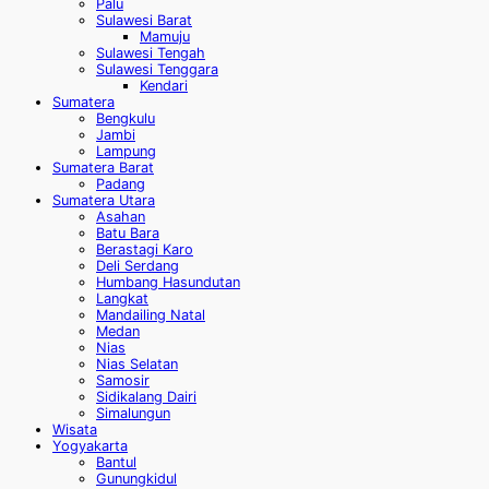
Palu
Sulawesi Barat
Mamuju
Sulawesi Tengah
Sulawesi Tenggara
Kendari
Sumatera
Bengkulu
Jambi
Lampung
Sumatera Barat
Padang
Sumatera Utara
Asahan
Batu Bara
Berastagi Karo
Deli Serdang
Humbang Hasundutan
Langkat
Mandailing Natal
Medan
Nias
Nias Selatan
Samosir
Sidikalang Dairi
Simalungun
Wisata
Yogyakarta
Bantul
Gunungkidul