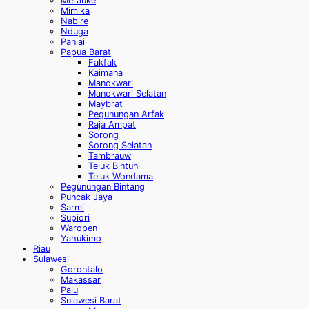
Merauke
Mimika
Nabire
Nduga
Paniai
Papua Barat
Fakfak
Kaimana
Manokwari
Manokwari Selatan
Maybrat
Pegunungan Arfak
Raja Ampat
Sorong
Sorong Selatan
Tambrauw
Teluk Bintuni
Teluk Wondama
Pegunungan Bintang
Puncak Jaya
Sarmi
Supiori
Waropen
Yahukimo
Riau
Sulawesi
Gorontalo
Makassar
Palu
Sulawesi Barat