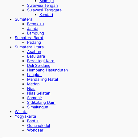
Mamuju
Sulawesi Tengah
Sulawesi Tenggara
Kendari
Sumatera
Bengkulu
Jambi
Lampung
Sumatera Barat
Padang
Sumatera Utara
Asahan
Batu Bara
Berastagi Karo
Deli Serdang
Humbang Hasundutan
Langkat
Mandailing Natal
Medan
Nias
Nias Selatan
Samosir
Sidikalang Dairi
Simalungun
Wisata
Yogyakarta
Bantul
Gunungkidul
Wonosari