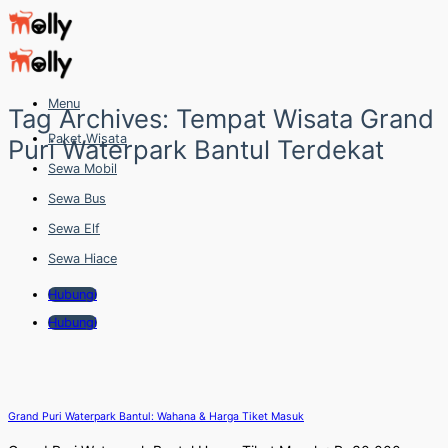
Skip
to
content
Menu
Tag Archives:
Tempat Wisata Grand
Paket Wisata
Puri Waterpark Bantul Terdekat
Sewa Mobil
Sewa Bus
Sewa Elf
Sewa Hiace
Hubungi
Hubungi
Grand Puri Waterpark Bantul: Wahana & Harga Tiket Masuk