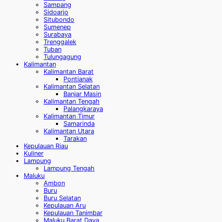
Sampang
Sidoarjo
Situbondo
Sumenep
Surabaya
Trenggalek
Tuban
Tulungagung
Kalimantan
Kalimantan Barat
Pontianak
Kalimantan Selatan
Banjar Masin
Kalimantan Tengah
Palangkaraya
Kalimantan Timur
Samarinda
Kalimantan Utara
Tarakan
Kepulauan Riau
Kuliner
Lampung
Lampung Tengah
Maluku
Ambon
Buru
Buru Selatan
Kepulauan Aru
Kepulauan Tanimbar
Maluku Barat Daya