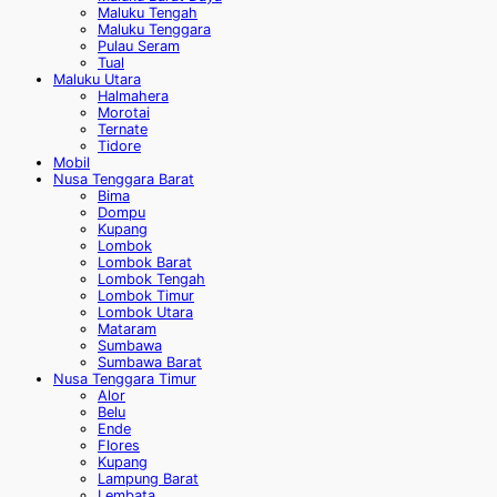
Maluku Tengah
Maluku Tenggara
Pulau Seram
Tual
Maluku Utara
Halmahera
Morotai
Ternate
Tidore
Mobil
Nusa Tenggara Barat
Bima
Dompu
Kupang
Lombok
Lombok Barat
Lombok Tengah
Lombok Timur
Lombok Utara
Mataram
Sumbawa
Sumbawa Barat
Nusa Tenggara Timur
Alor
Belu
Ende
Flores
Kupang
Lampung Barat
Lembata