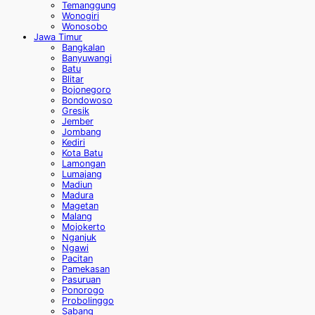
Temanggung
Wonogiri
Wonosobo
Jawa Timur
Bangkalan
Banyuwangi
Batu
Blitar
Bojonegoro
Bondowoso
Gresik
Jember
Jombang
Kediri
Kota Batu
Lamongan
Lumajang
Madiun
Madura
Magetan
Malang
Mojokerto
Nganjuk
Ngawi
Pacitan
Pamekasan
Pasuruan
Ponorogo
Probolinggo
Sabang