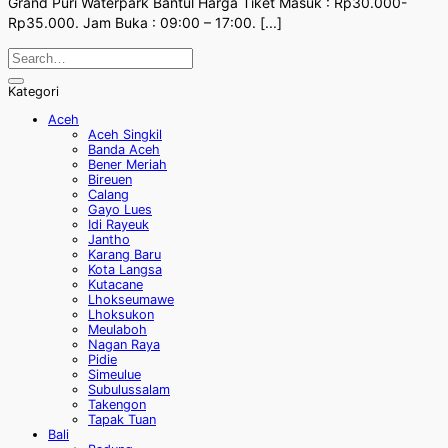
Grand Puri Waterpark Bantul Harga Tiket Masuk : Rp30.000-
Rp35.000. Jam Buka : 09:00 – 17:00. [...]
Kategori
Aceh
Aceh Singkil
Banda Aceh
Bener Meriah
Bireuen
Calang
Gayo Lues
Idi Rayeuk
Jantho
Karang Baru
Kota Langsa
Kutacane
Lhokseumawe
Lhoksukon
Meulaboh
Nagan Raya
Pidie
Simeulue
Subulussalam
Takengon
Tapak Tuan
Bali