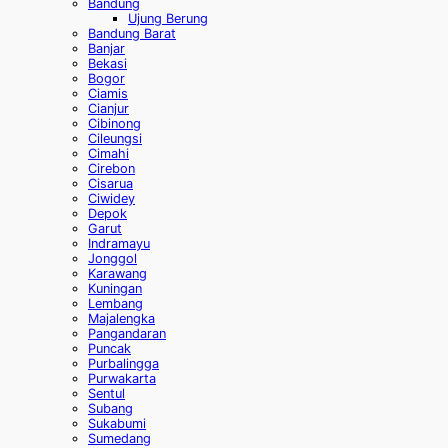
Bandung
Ujung Berung
Bandung Barat
Banjar
Bekasi
Bogor
Ciamis
Cianjur
Cibinong
Cileungsi
Cimahi
Cirebon
Cisarua
Ciwidey
Depok
Garut
Indramayu
Jonggol
Karawang
Kuningan
Lembang
Majalengka
Pangandaran
Puncak
Purbalingga
Purwakarta
Sentul
Subang
Sukabumi
Sumedang