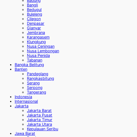
Badung
Bangli
Bedugul
Buleleng
Cilegon
Denpasar
Gianyar
Jembrana
Karangasem
Klungkung
Nusa Ceningan
Nusa Lembongan
Nusa Penida
Tabanan
Bangka Belitung
Banten
Pandeglang
Rangkasbitung
Serang
Serpong
Tangerang
Indonesia
Internasional
Jakarta
Jakarta Barat
Jakarta Pusat
Jakarta Timur
Jakarta Utara
Kepulauan Seribu
Jawa Barat