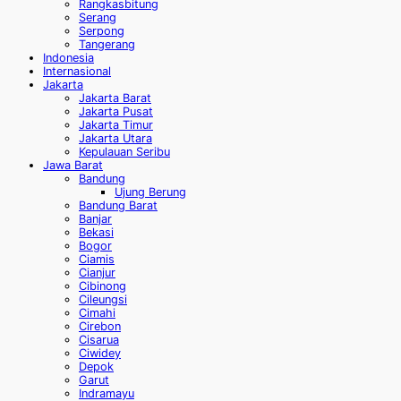
Rangkasbitung
Serang
Serpong
Tangerang
Indonesia
Internasional
Jakarta
Jakarta Barat
Jakarta Pusat
Jakarta Timur
Jakarta Utara
Kepulauan Seribu
Jawa Barat
Bandung
Ujung Berung
Bandung Barat
Banjar
Bekasi
Bogor
Ciamis
Cianjur
Cibinong
Cileungsi
Cimahi
Cirebon
Cisarua
Ciwidey
Depok
Garut
Indramayu