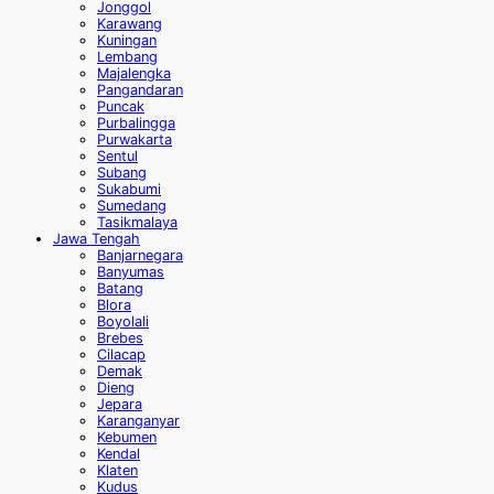
Jonggol
Karawang
Kuningan
Lembang
Majalengka
Pangandaran
Puncak
Purbalingga
Purwakarta
Sentul
Subang
Sukabumi
Sumedang
Tasikmalaya
Jawa Tengah
Banjarnegara
Banyumas
Batang
Blora
Boyolali
Brebes
Cilacap
Demak
Dieng
Jepara
Karanganyar
Kebumen
Kendal
Klaten
Kudus