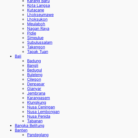
Karang Baru
Kota Langsa
Kutacane
Lhokseumawe
Lhoksukon
Meulaboh
Nagan Raya
Pidie
Simeulue
Subulussalam
Takengon
Tapak Tuan
Bali
Badung
Bangli
Bedugul
Buleleng
Cilegon
Denpasar
Gianyar
Jembrana
Karangasem
Klungkung
Nusa Ceningan
Nusa Lembongan
Nusa Penida
Tabanan
Bangka Belitung
Banten
Pandeglang