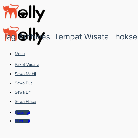
Skip
to
content
Tag Archives:
Tempat Wisata Lhoks
Menu
Paket Wisata
Sewa Mobil
Sewa Bus
Sewa Elf
Sewa Hiace
Hubungi
Hubungi