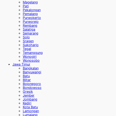
Magelang
Pati
Pekalongan
Pemalang
Purwokerto
Purworejo
Rembang
Salatiga
Semarang
Solo
Sragen
Sukoharjo
Tegal
Temanggung
Wonogiri
Wonosobo
Jawa Timur
Bangkalan
Banyuwangi
Batu
Blitar
Bojonegoro
Bondowoso
Gresik
Jember
Jombang
Kediri
Kota Batu
Lamongan
Lumajang