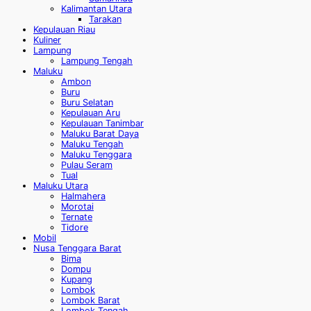
Kalimantan Utara
Tarakan
Kepulauan Riau
Kuliner
Lampung
Lampung Tengah
Maluku
Ambon
Buru
Buru Selatan
Kepulauan Aru
Kepulauan Tanimbar
Maluku Barat Daya
Maluku Tengah
Maluku Tenggara
Pulau Seram
Tual
Maluku Utara
Halmahera
Morotai
Ternate
Tidore
Mobil
Nusa Tenggara Barat
Bima
Dompu
Kupang
Lombok
Lombok Barat
Lombok Tengah