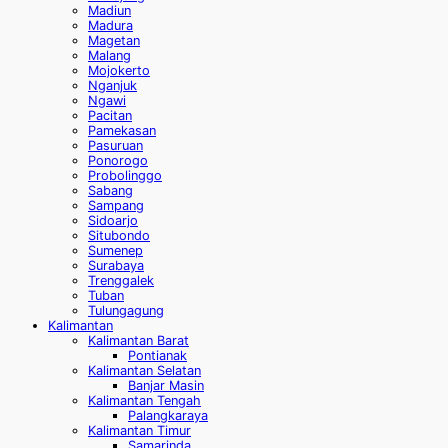
Madiun
Madura
Magetan
Malang
Mojokerto
Nganjuk
Ngawi
Pacitan
Pamekasan
Pasuruan
Ponorogo
Probolinggo
Sabang
Sampang
Sidoarjo
Situbondo
Sumenep
Surabaya
Trenggalek
Tuban
Tulungagung
Kalimantan
Kalimantan Barat
Pontianak
Kalimantan Selatan
Banjar Masin
Kalimantan Tengah
Palangkaraya
Kalimantan Timur
Samarinda