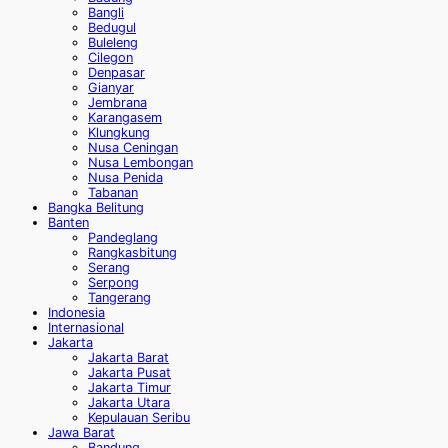
Bangli
Bedugul
Buleleng
Cilegon
Denpasar
Gianyar
Jembrana
Karangasem
Klungkung
Nusa Ceningan
Nusa Lembongan
Nusa Penida
Tabanan
Bangka Belitung
Banten
Pandeglang
Rangkasbitung
Serang
Serpong
Tangerang
Indonesia
Internasional
Jakarta
Jakarta Barat
Jakarta Pusat
Jakarta Timur
Jakarta Utara
Kepulauan Seribu
Jawa Barat
Bandung