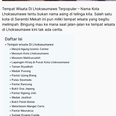
Tempat Wisata Di Lhokseumawe Terpopuler – Nama Kota
Lhokseumawe tentu bukan nama asing di telinga kita. Salah satu
kota di Serambi Mekah ini pun miliki tempat wisata yang begitu
melimpah. Bingung mau ke mana saat jalan-jalan ke tempat wisata
di Lhokseumawe kini tak ada cerita.
Daftar Isi
Tempat wisata Di Lhokseumawe
Masjid Agung Islamic Center
Museum Kota Lhokseumawe
Museum Malikussaleh
Lapangan Hiraq di Pusat Kota Lhokseumawe
Taman Riyadhah
Waduk Pusong
Pantai Ujong Blang
Pulau Seumadu
Pantai Rancong
Bukit Goa Jepang
Pantai Ngieng Jioh
Waduk Jeulikat
Bukit Paloh Batee
Waterboom Mangat Ceria
Pantai Meuraksa
Sungai Krueng Cunda