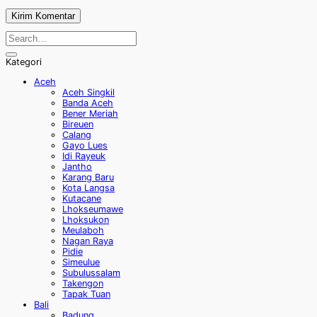
Kategori
Aceh
Aceh Singkil
Banda Aceh
Bener Meriah
Bireuen
Calang
Gayo Lues
Idi Rayeuk
Jantho
Karang Baru
Kota Langsa
Kutacane
Lhokseumawe
Lhoksukon
Meulaboh
Nagan Raya
Pidie
Simeulue
Subulussalam
Takengon
Tapak Tuan
Bali
Badung