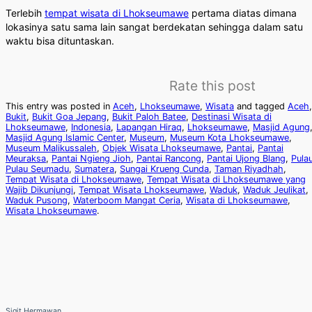
Terlebih
tempat wisata di Lhokseumawe
pertama diatas dimana
lokasinya satu sama lain sangat berdekatan sehingga dalam satu
waktu bisa dituntaskan.
Rate this post
This entry was posted in
Aceh
,
Lhokseumawe
,
Wisata
and tagged
Aceh
,
Bukit
,
Bukit Goa Jepang
,
Bukit Paloh Batee
,
Destinasi Wisata di
Lhokseumawe
,
Indonesia
,
Lapangan Hiraq
,
Lhokseumawe
,
Masjid Agung
Masjid Agung Islamic Center
,
Museum
,
Museum Kota Lhokseumawe
,
Museum Malikussaleh
,
Objek Wisata Lhokseumawe
,
Pantai
,
Pantai
Meuraksa
,
Pantai Ngieng Jioh
,
Pantai Rancong
,
Pantai Ujong Blang
,
Pula
Pulau Seumadu
,
Sumatera
,
Sungai Krueng Cunda
,
Taman Riyadhah
,
Tempat Wisata di Lhokseumawe
,
Tempat Wisata di Lhokseumawe yang
Wajib Dikunjungi
,
Tempat Wisata Lhokseumawe
,
Waduk
,
Waduk Jeulikat
,
Waduk Pusong
,
Waterboom Mangat Ceria
,
Wisata di Lhokseumawe
,
Wisata Lhokseumawe
.
Sigit Hermawan