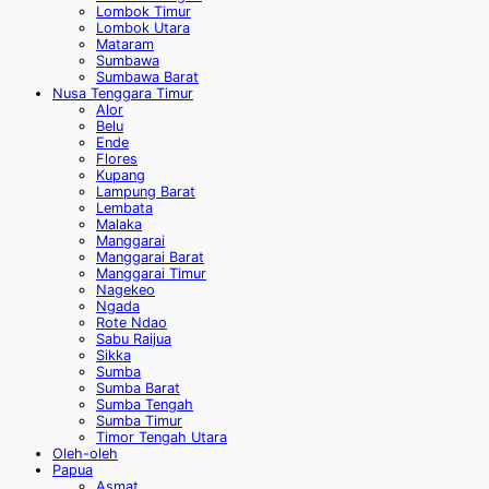
Lombok Timur
Lombok Utara
Mataram
Sumbawa
Sumbawa Barat
Nusa Tenggara Timur
Alor
Belu
Ende
Flores
Kupang
Lampung Barat
Lembata
Malaka
Manggarai
Manggarai Barat
Manggarai Timur
Nagekeo
Ngada
Rote Ndao
Sabu Raijua
Sikka
Sumba
Sumba Barat
Sumba Tengah
Sumba Timur
Timor Tengah Utara
Oleh-oleh
Papua
Asmat