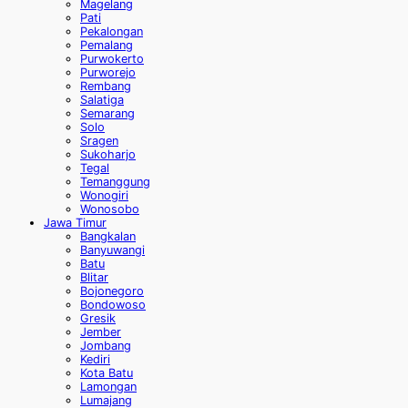
Magelang
Pati
Pekalongan
Pemalang
Purwokerto
Purworejo
Rembang
Salatiga
Semarang
Solo
Sragen
Sukoharjo
Tegal
Temanggung
Wonogiri
Wonosobo
Jawa Timur
Bangkalan
Banyuwangi
Batu
Blitar
Bojonegoro
Bondowoso
Gresik
Jember
Jombang
Kediri
Kota Batu
Lamongan
Lumajang