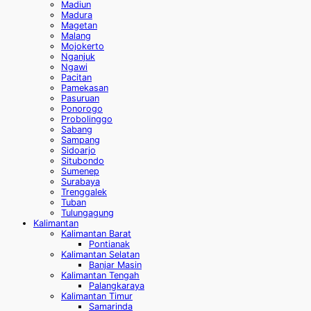
Madiun
Madura
Magetan
Malang
Mojokerto
Nganjuk
Ngawi
Pacitan
Pamekasan
Pasuruan
Ponorogo
Probolinggo
Sabang
Sampang
Sidoarjo
Situbondo
Sumenep
Surabaya
Trenggalek
Tuban
Tulungagung
Kalimantan
Kalimantan Barat
Pontianak
Kalimantan Selatan
Banjar Masin
Kalimantan Tengah
Palangkaraya
Kalimantan Timur
Samarinda