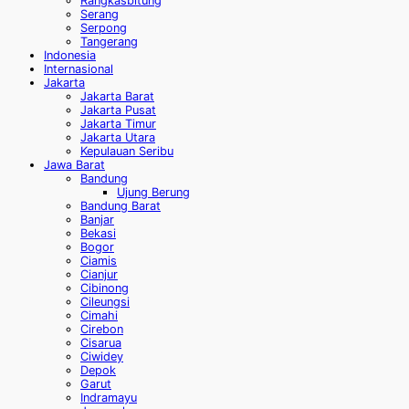
Rangkasbitung
Serang
Serpong
Tangerang
Indonesia
Internasional
Jakarta
Jakarta Barat
Jakarta Pusat
Jakarta Timur
Jakarta Utara
Kepulauan Seribu
Jawa Barat
Bandung
Ujung Berung
Bandung Barat
Banjar
Bekasi
Bogor
Ciamis
Cianjur
Cibinong
Cileungsi
Cimahi
Cirebon
Cisarua
Ciwidey
Depok
Garut
Indramayu