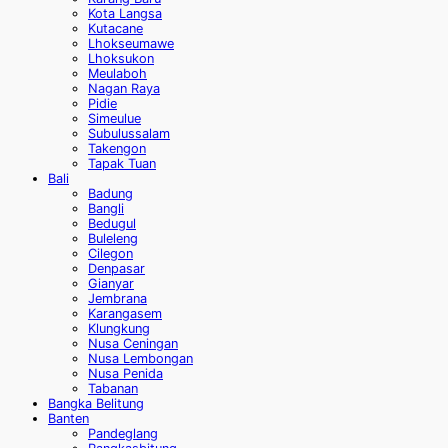
Kota Langsa
Kutacane
Lhokseumawe
Lhoksukon
Meulaboh
Nagan Raya
Pidie
Simeulue
Subulussalam
Takengon
Tapak Tuan
Bali
Badung
Bangli
Bedugul
Buleleng
Cilegon
Denpasar
Gianyar
Jembrana
Karangasem
Klungkung
Nusa Ceningan
Nusa Lembongan
Nusa Penida
Tabanan
Bangka Belitung
Banten
Pandeglang