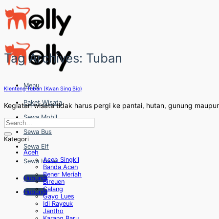
Skip
to
content
Tag Archives:
Tuban
Menu
Klenteng Tuban (Kwan Sing Bio)
Paket Wisata
Kegiatan wisata tidak harus pergi ke pantai, hutan, gunung maupu
Sewa Mobil
Sewa Bus
Kategori
Sewa Elf
Aceh
Aceh Singkil
Sewa Hiace
Banda Aceh
Bener Meriah
Hubungi
Bireuen
Calang
Hubungi
Gayo Lues
Idi Rayeuk
Jantho
Karang Baru