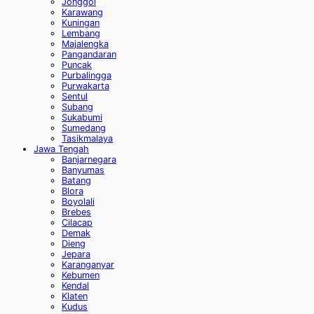
Jonggol
Karawang
Kuningan
Lembang
Majalengka
Pangandaran
Puncak
Purbalingga
Purwakarta
Sentul
Subang
Sukabumi
Sumedang
Tasikmalaya
Jawa Tengah
Banjarnegara
Banyumas
Batang
Blora
Boyolali
Brebes
Cilacap
Demak
Dieng
Jepara
Karanganyar
Kebumen
Kendal
Klaten
Kudus