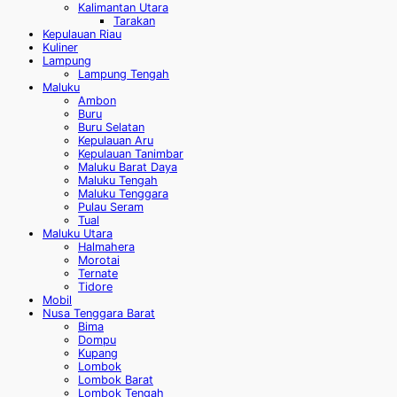
Kalimantan Utara
Tarakan
Kepulauan Riau
Kuliner
Lampung
Lampung Tengah
Maluku
Ambon
Buru
Buru Selatan
Kepulauan Aru
Kepulauan Tanimbar
Maluku Barat Daya
Maluku Tengah
Maluku Tenggara
Pulau Seram
Tual
Maluku Utara
Halmahera
Morotai
Ternate
Tidore
Mobil
Nusa Tenggara Barat
Bima
Dompu
Kupang
Lombok
Lombok Barat
Lombok Tengah