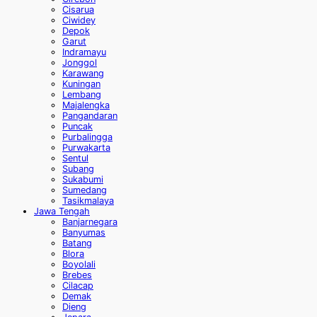
Cisarua
Ciwidey
Depok
Garut
Indramayu
Jonggol
Karawang
Kuningan
Lembang
Majalengka
Pangandaran
Puncak
Purbalingga
Purwakarta
Sentul
Subang
Sukabumi
Sumedang
Tasikmalaya
Jawa Tengah
Banjarnegara
Banyumas
Batang
Blora
Boyolali
Brebes
Cilacap
Demak
Dieng