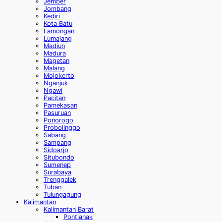
Jember
Jombang
Kediri
Kota Batu
Lamongan
Lumajang
Madiun
Madura
Magetan
Malang
Mojokerto
Nganjuk
Ngawi
Pacitan
Pamekasan
Pasuruan
Ponorogo
Probolinggo
Sabang
Sampang
Sidoarjo
Situbondo
Sumenep
Surabaya
Trenggalek
Tuban
Tulungagung
Kalimantan
Kalimantan Barat
Pontianak