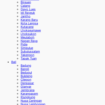
Bireuen
Calang
Gayo Lues
Idi Rayeuk
Jantho
Karang Baru
Kota Langsa
Kutacane
Lhokseumawe
Lhoksukon
Meulaboh
Nagan Raya
Pidie
Simeulue
Subulussalam
Takengon
Tapak Tuan
Bali
Badung
Bangli
Bedugul
Buleleng
Cilegon
Denpasar
Gianyar
Jembrana
Karangasem
Klungkung
Nusa Ceningan
Nusa Lembongan