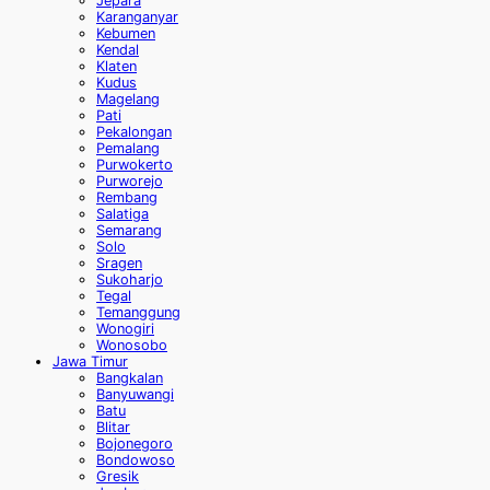
Jepara
Karanganyar
Kebumen
Kendal
Klaten
Kudus
Magelang
Pati
Pekalongan
Pemalang
Purwokerto
Purworejo
Rembang
Salatiga
Semarang
Solo
Sragen
Sukoharjo
Tegal
Temanggung
Wonogiri
Wonosobo
Jawa Timur
Bangkalan
Banyuwangi
Batu
Blitar
Bojonegoro
Bondowoso
Gresik