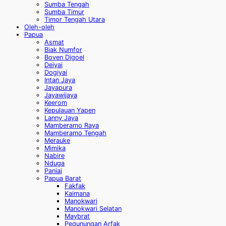
Sumba Tengah
Sumba Timur
Timor Tengah Utara
Oleh-oleh
Papua
Asmat
Biak Numfor
Boven Digoel
Deiyai
Dogiyai
Intan Jaya
Jayapura
Jayawijaya
Keerom
Kepulauan Yapen
Lanny Jaya
Mamberamo Raya
Mamberamo Tengah
Merauke
Mimika
Nabire
Nduga
Paniai
Papua Barat
Fakfak
Kaimana
Manokwari
Manokwari Selatan
Maybrat
Pegunungan Arfak