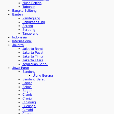
Nusa Penida
Tabanan
Bangka Belitung
Banten
Pandeglang
Rangkasbitung
Serang
Serpong
Tangerang
Indonesia
Internasional
Jakarta
Jakarta Barat
Jakarta Pusat
Jakarta Timur
Jakarta Utara
Kepulauan Seribu
Jawa Barat
Bandung
Ujung Berung
Bandung Barat
Banjar
Bekasi
Bogor
Ciamis
Cianjur
Cibinong
Cileungsi
Cimahi
Cirebon