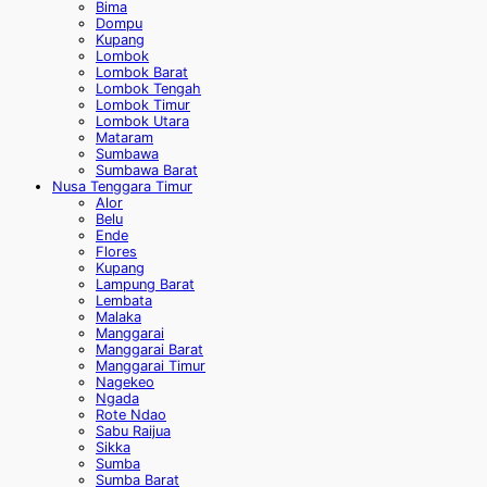
Bima
Dompu
Kupang
Lombok
Lombok Barat
Lombok Tengah
Lombok Timur
Lombok Utara
Mataram
Sumbawa
Sumbawa Barat
Nusa Tenggara Timur
Alor
Belu
Ende
Flores
Kupang
Lampung Barat
Lembata
Malaka
Manggarai
Manggarai Barat
Manggarai Timur
Nagekeo
Ngada
Rote Ndao
Sabu Raijua
Sikka
Sumba
Sumba Barat