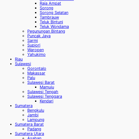
Raja Ampat
Sorong
Sorong Selatan
Tambrauw
Teluk Bintuni
Teluk Wondama
Pegunungan Bintang
Puncak Jaya
Sarmi
Supiori
Waropen
Yahukimo
Riau
Sulawesi
Gorontalo
Makassar
Palu
Sulawesi Barat
Mamuju
Sulawesi Tengah
Sulawesi Tenggara
Kendari
Sumatera
Bengkulu
Jambi
Lampung
Sumatera Barat
Padang
Sumatera Utara
Asahan