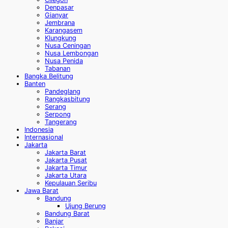
Denpasar
Gianyar
Jembrana
Karangasem
Klungkung
Nusa Ceningan
Nusa Lembongan
Nusa Penida
Tabanan
Bangka Belitung
Banten
Pandeglang
Rangkasbitung
Serang
Serpong
Tangerang
Indonesia
Internasional
Jakarta
Jakarta Barat
Jakarta Pusat
Jakarta Timur
Jakarta Utara
Kepulauan Seribu
Jawa Barat
Bandung
Ujung Berung
Bandung Barat
Banjar