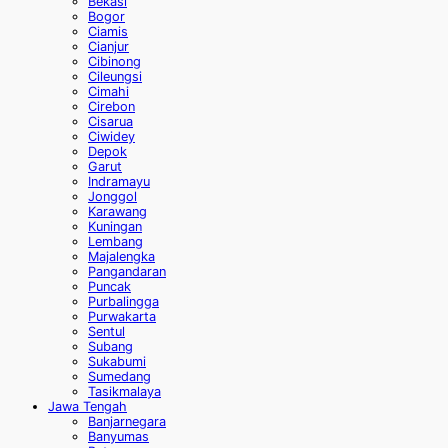
Bekasi
Bogor
Ciamis
Cianjur
Cibinong
Cileungsi
Cimahi
Cirebon
Cisarua
Ciwidey
Depok
Garut
Indramayu
Jonggol
Karawang
Kuningan
Lembang
Majalengka
Pangandaran
Puncak
Purbalingga
Purwakarta
Sentul
Subang
Sukabumi
Sumedang
Tasikmalaya
Jawa Tengah
Banjarnegara
Banyumas