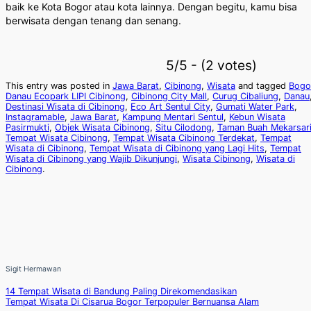
baik ke Kota Bogor atau kota lainnya. Dengan begitu, kamu bisa
berwisata dengan tenang dan senang.
5/5 - (2 votes)
This entry was posted in
Jawa Barat
,
Cibinong
,
Wisata
and tagged
Bogo
Danau Ecopark LIPI Cibinong
,
Cibinong City Mall
,
Curug Cibaliung
,
Danau
Destinasi Wisata di Cibinong
,
Eco Art Sentul City
,
Gumati Water Park
,
Instagramable
,
Jawa Barat
,
Kampung Mentari Sentul
,
Kebun Wisata
Pasirmukti
,
Objek Wisata Cibinong
,
Situ Cilodong
,
Taman Buah Mekarsar
Tempat Wisata Cibinong
,
Tempat Wisata Cibinong Terdekat
,
Tempat
Wisata di Cibinong
,
Tempat Wisata di Cibinong yang Lagi Hits
,
Tempat
Wisata di Cibinong yang Wajib Dikunjungi
,
Wisata Cibinong
,
Wisata di
Cibinong
.
Sigit Hermawan
14 Tempat Wisata di Bandung Paling Direkomendasikan
Tempat Wisata Di Cisarua Bogor Terpopuler Bernuansa Alam