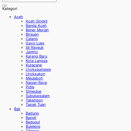
Kategori
Aceh
Aceh Singkil
Banda Aceh
Bener Meriah
Bireuen
Calang
Gayo Lues
Idi Rayeuk
Jantho
Karang Baru
Kota Langsa
Kutacane
Lhokseumawe
Lhoksukon
Meulaboh
Nagan Raya
Pidie
Simeulue
Subulussalam
Takengon
Tapak Tuan
Bali
Badung
Bangli
Bedugul
Buleleng
Cilegon