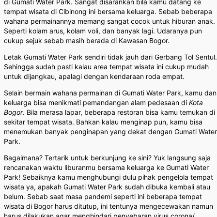
di Gumati Water Park. Sangat disarankan bila kamu datang ke
tempat wisata di Cibinong ini bersama keluarga. Sebab beberapa
wahana permainannya memang sangat cocok untuk hiburan anak.
Seperti kolam arus, kolam voli, dan banyak lagi. Udaranya pun
cukup sejuk sebab masih berada di Kawasan Bogor.
Letak Gumati Water Park sendiri tidak jauh dari Gerbang Tol Sentul.
Sehingga sudah pasti kalau area tempat wisata ini cukup mudah
untuk dijangkau, apalagi dengan kendaraan roda empat.
Selain bermain wahana permainan di Gumati Water Park, kamu dan
keluarga bisa menikmati pemandangan alam pedesaan di
Kota
Bogor
. Bila merasa lapar, beberapa restoran bisa kamu temukan di
sekitar tempat wisata. Bahkan kalau menginap pun, kamu bisa
menemukan banyak penginapan yang dekat dengan Gumati Water
Park.
Bagaimana? Tertarik untuk berkunjung ke sini? Yuk langsung saja
rencanakan waktu liburanmu bersama keluarga ke Gumati Water
Park! Sebaiknya kamu menghubungi dulu pihak pengelola tempat
wisata ya, apakah Gumati Water Park sudah dibuka kembali atau
belum. Sebab saat masa pandemi seperti ini beberapa tempat
wisata di Bogor harus ditutup, ini tentunya mengecewakan namun
harus dilakukan agar menghindari penyebaran virus corona/.