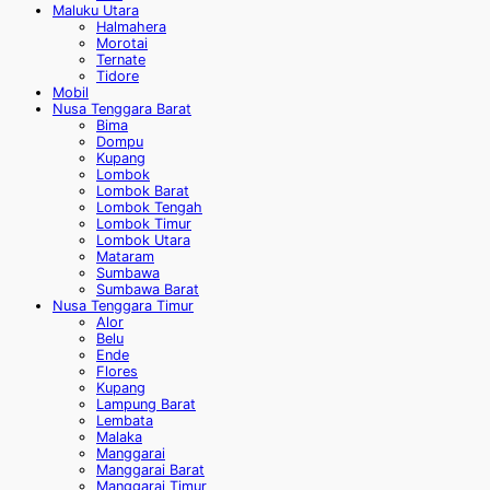
Maluku Utara
Halmahera
Morotai
Ternate
Tidore
Mobil
Nusa Tenggara Barat
Bima
Dompu
Kupang
Lombok
Lombok Barat
Lombok Tengah
Lombok Timur
Lombok Utara
Mataram
Sumbawa
Sumbawa Barat
Nusa Tenggara Timur
Alor
Belu
Ende
Flores
Kupang
Lampung Barat
Lembata
Malaka
Manggarai
Manggarai Barat
Manggarai Timur